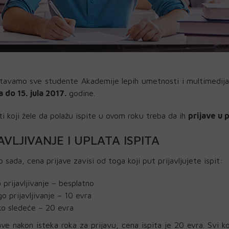
avamo sve studente Akademije lepih umetnosti i multimedija d
a do 15. jula 2017.
godine.
i koji žele da polažu ispite u ovom roku treba da ih
prijave u 
AVLJIVANJE I UPLATA ISPITA
o sada, cena prijave zavisi od toga koji put prijavljujete ispit:
 prijavljivanje – besplatno
o prijavljivanje – 10 evra
o sledeće – 20 evra
ave nakon isteka roka za prijavu, cena ispita je 20 evra. Svi koji