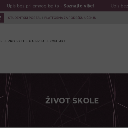
emnog ispita -
Saznajte više!
Upis bez prijemnog ispita
E
STUDENTSKI PORTAL
|
PLATFORMA ZA PODRŠKU UČENJU
LE
PROJEKTI
GALERIJA
KONTAKT
ŽIVOT SKOLE