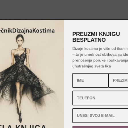
PREUZMI KNJIGU
BESPLATNO
Dizajn kostima je više od tkanin
– to je umetnost oblikovanja id
prenošenja poruke i oslikavanj
unutrašnjeg sveta lika