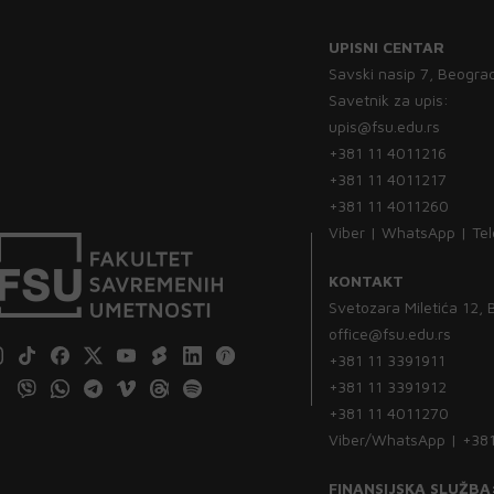
UPISNI CENTAR
Savski nasip 7, Beogra
Savetnik za upis:
upis@fsu.edu.rs
+381 11 4011216
+381 11 4011217
+381 11 4011260
Viber | WhatsApp | Te
KONTAKT
Svetozara Miletića 12,
office@fsu.edu.rs
+381 11 3391911
+381 11 3391912
+381 11 4011270
Viber/WhatsApp | +38
FINANSIJSKA SLUŽBA