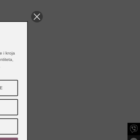
e i kroja
entiteta,
a