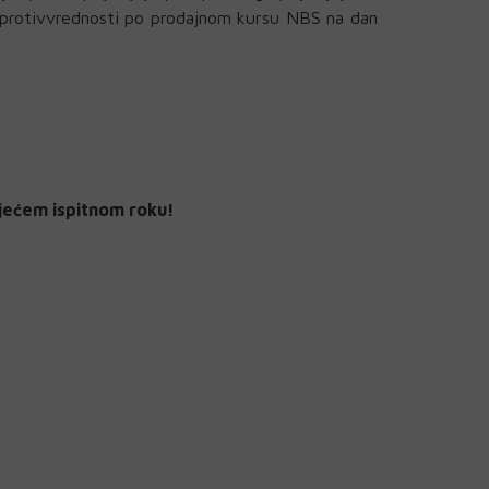
j protivvrednosti po prodajnom kursu NBS na dan
jećem ispitnom roku!