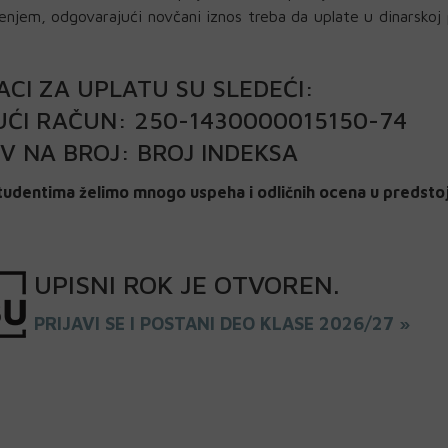
enjem, odgovarajući novčani iznos treba da uplate u dinarsko
CI ZA UPLATU SU SLEDEĆI:
UĆI RAČUN: 250-1430000015150-74
V NA BROJ: BROJ INDEKSA
tudentima želimo mnogo uspeha i odličnih ocena u predsto
UPISNI
ROK
JE OTVOREN
.
PRIJAVI SE I POSTANI DEO KLASE 2026/27 »