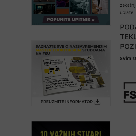
zakašnj
uplate.
PODA
TEK
POZI
Svim s