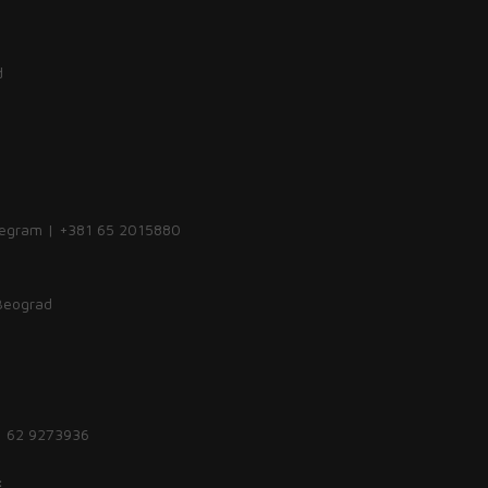
d
legram | +381 65 2015880
 Beograd
1 62 9273936
: