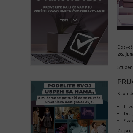
Obavešt
26. jun
Student
PRIJ
Kao i d
Prvo
Drug
Svak
Za prij