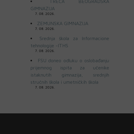
TREĆA BEOGRADSKA
GIMNAZIJA
7. 08. 2026.
ZEMUNSKA GIMNAZIJA
7. 08. 2026.
Srednja škola za Informacione
tehnologije -ITHS
7. 08. 2026.
FSU doneo odluku o oslobađanju
prijemnog ispita za učenike
istaknutih gimnazija, srednjih
stručnih škola i umetničkih škola
7. 08. 2026.