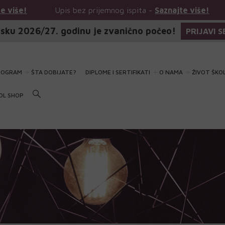
is bez prijemnog ispita -
Saznajte više!
Upis bez prij
sku 2026/27. godinu je zvanično počeo!
PRIJAVI S
ROGRAM
ŠTA DOBIJATE?
DIPLOME I SERTIFIKATI
O NAMA
ŽIVOT ŠKO
OL SHOP