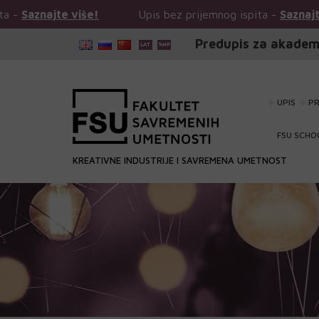
e!
Upis bez prijemnog ispita -
Saznajte više!
Up
Predupis za akadem
UPIS
P
FSU SCHO
KREATIVNE INDUSTRIJE I SAVREMENA UMETNOST