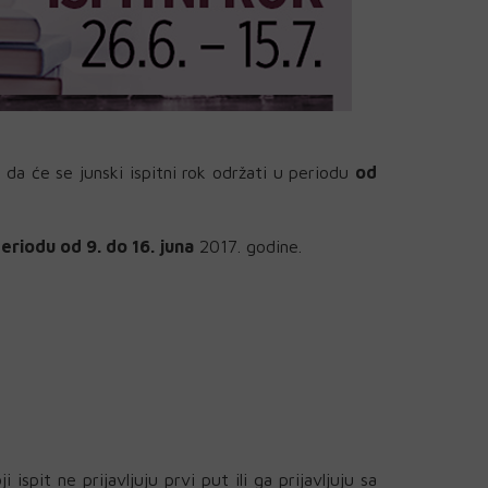
a će se junski ispitni rok održati u periodu
od
periodu od 9. do 16. juna
2017. godine.
 ispit ne prijavljuju prvi put ili ga prijavljuju sa