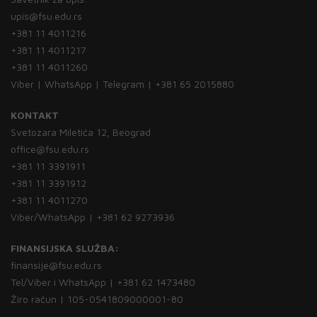
upis@fsu.edu.rs
+381 11 4011216
+381 11 4011217
+381 11 4011260
Viber | WhatsApp | Telegram | +381 65 2015880
KONTAKT
Svetozara Miletića 12, Beograd
office@fsu.edu.rs
+381 11 3391911
+381 11 3391912
+381 11 4011270
Viber/WhatsApp | +381 62 9273936
FINANSIJSKA SLUŽBA:
finansije@fsu.edu.rs
Tel/Viber i WhatsApp | +381 62 1473480
Žiro račun | 105-0541809000001-80