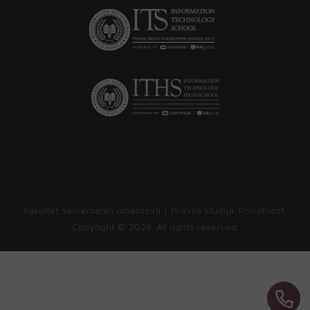
Fakultet savremenih umetnosti |
Pravila studija
.
Privatnost
.
Copyright ©
2026. All rights reserved.