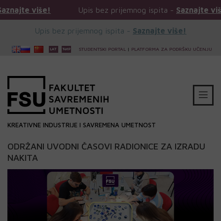
iše!
Upis bez prijemnog ispita -
Saznajte više!
Upis bez prijemnog ispita -
Saznajte više!
STUDENTSKI PORTAL
|
PLATFORMA ZA PODRŠKU UČENJU
KREATIVNE INDUSTRIJE I SAVREMENA UMETNOST
ODRŽANI UVODNI ČASOVI RADIONICE ZA IZRADU
NAKITA