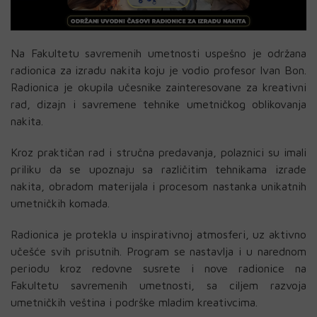
Na Fakultetu savremenih umetnosti uspešno je održana
radionica za izradu nakita koju je vodio profesor Ivan Bon.
Radionica je okupila učesnike zainteresovane za kreativni
rad, dizajn i savremene tehnike umetničkog oblikovanja
nakita.
Kroz praktičan rad i stručna predavanja, polaznici su imali
priliku da se upoznaju sa različitim tehnikama izrade
nakita, obradom materijala i procesom nastanka unikatnih
umetničkih komada.
Radionica je protekla u inspirativnoj atmosferi, uz aktivno
učešće svih prisutnih. Program se nastavlja i u narednom
periodu kroz redovne susrete i nove radionice na
Fakultetu savremenih umetnosti, sa ciljem razvoja
umetničkih veština i podrške mladim kreativcima.