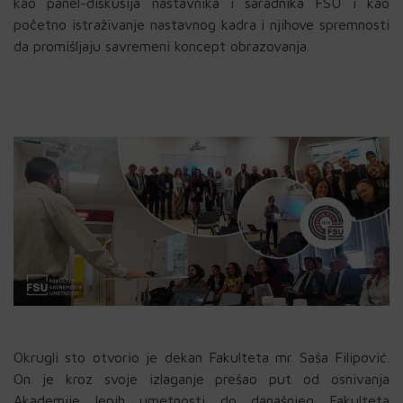
kao panel-diskusija nastavnika i saradnika FSU i kao
početno istraživanje nastavnog kadra i njihove spremnosti
da promišljaju savremeni koncept obrazovanja.
Okrugli sto otvorio je dekan Fakulteta mr Saša Filipović.
On je kroz svoje izlaganje prešao put od osnivanja
Akademije lepih umetnosti do današnjeg Fakulteta