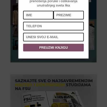
prenošenja poruke i oslikavanja
unutrašnjeg sveta lika
PREUZMI KNJIGU