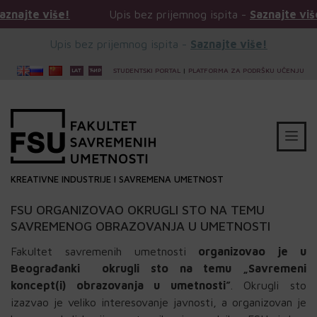
Upis bez prijemnog ispita -
Saznajte više!
Upis
Upis bez prijemnog ispita -
Saznajte više!
STUDENTSKI PORTAL
|
PLATFORMA ZA PODRŠKU UČENJU
KREATIVNE INDUSTRIJE I SAVREMENA UMETNOST
FSU ORGANIZOVAO OKRUGLI STO NA TEMU
SAVREMENOG OBRAZOVANJA U UMETNOSTI
Fakultet savremenih umetnosti
organizovao je u
Beograđanki okrugli sto na temu „Savremeni
koncept(i) obrazovanja u umetnosti”
. Okrugli sto
izazvao je veliko interesovanje javnosti, a organizovan je