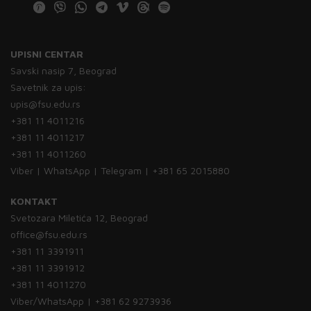
UPISNI CENTAR
Savski nasip 7, Beograd
Savetnik za upis:
upis@fsu.edu.rs
+381 11 4011216
+381 11 4011217
+381 11 4011260
Viber | WhatsApp | Telegram | +381 65 2015880
KONTAKT
Svetozara Miletića 12, Beograd
office@fsu.edu.rs
+381 11 3391911
+381 11 3391912
+381 11 4011270
Viber/WhatsApp | +381 62 9273936