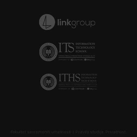
Fakultet savremenih umetnosti |
Pravila studija
.
Privatnost
.