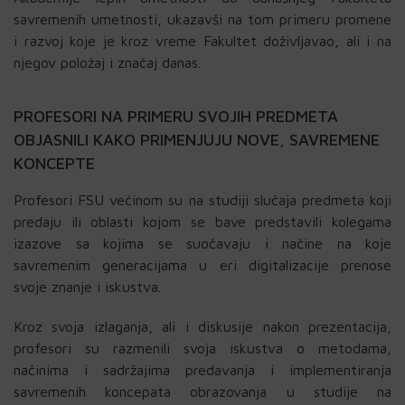
savremenih umetnosti, ukazavši na tom primeru promene
i razvoj koje je kroz vreme Fakultet doživljavao, ali i na
njegov položaj i značaj danas.
PROFESORI NA PRIMERU SVOJIH PREDMETA
OBJASNILI KAKO PRIMENJUJU NOVE, SAVREMENE
KONCEPTE
Profesori FSU većinom su na studiji slučaja predmeta koji
predaju ili oblasti kojom se bave predstavili kolegama
izazove sa kojima se suočavaju i načine na koje
savremenim generacijama u eri digitalizacije prenose
svoje znanje i iskustva.
Kroz svoja izlaganja, ali i diskusije nakon prezentacija,
profesori su razmenili svoja iskustva o metodama,
načinima i sadržajima predavanja i implementiranja
savremenih koncepata obrazovanja u studije na