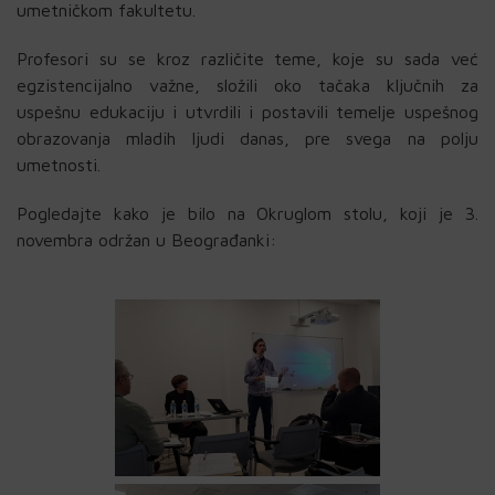
umetničkom fakultetu.
Profesori su se kroz različite teme, koje su sada već
egzistencijalno važne, složili oko tačaka ključnih za
uspešnu edukaciju i utvrdili i postavili temelje uspešnog
obrazovanja mladih ljudi danas, pre svega na polju
umetnosti.
Pogledajte kako je bilo na Okruglom stolu, koji je 3.
novembra održan u Beograđanki: