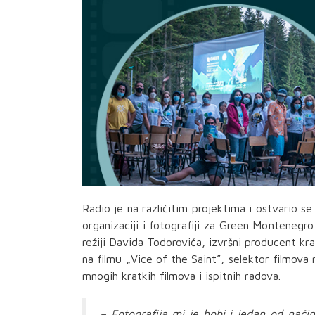
Radio je na različitim projektima i ostvario se
organizaciji i fotografiji za Green Montenegr
režiji Davida Todorovića, izvršni producent kr
na filmu „Vice of the Saint”, selektor filmova
mnogih kratkih filmova i ispitnih radova.
– Fotografija mi je hobi i jedan od nač