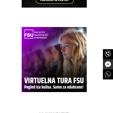
entiteta,
a