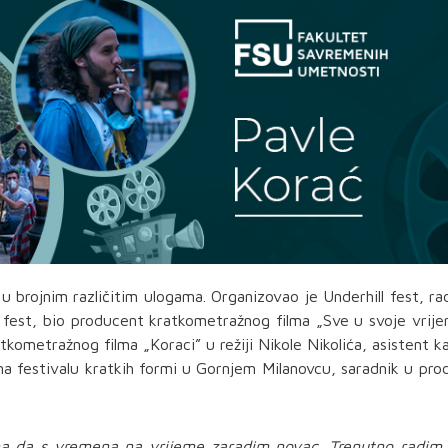
 u brojnim različitim ulogama. Organizovao je Underhill fest, ra
o fest, bio producent kratkometražnog filma „Sve u svoje vrij
atkometražnog filma „Koraci” u režiji Nikole Nikolića, asistent 
 na festivalu kratkih formi u Gornjem Milanovcu, saradnik u prod
ina da s vremena na vrijeme zaradim novac. Trenutno radim