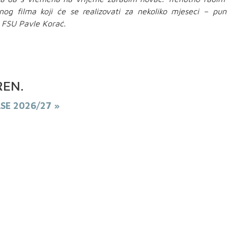
og filma koji će se realizovati za nekoliko mjeseci – pun
e FSU Pavle Korać.
REN
.
ASE 2026/27 »