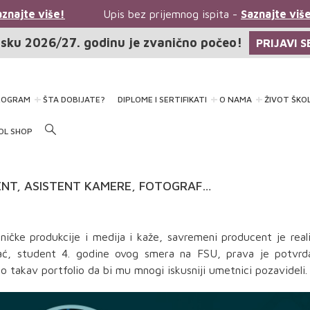
znajte više!
Upis bez prijemnog ispita -
Saznajte više
sku 2026/27. godinu je zvanično počeo!
PRIJAVI S
ROGRAM
ŠTA DOBIJATE?
DIPLOME I SERTIFIKATI
O NAMA
ŽIVOT ŠKO
OL SHOP
ENT, ASISTENT KAMERE, FOTOGRAF…
ke produkcije i medija i kaže, savremeni producent je real
ać, student 4. godine ovog smera na FSU, prava je potvrd
ao takav portfolio da bi mu mnogi iskusniji umetnici pozavideli