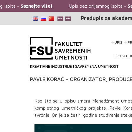
 ispita -
Saznajte više!
Upis bez prijemnog ispita -
Sa
Predupis za akadem
UPIS
P
FSU SCHO
KREATIVNE INDUSTRIJE I SAVREMENA UMETNOST
PAVLE KORAĆ – ORGANIZATOR, PRODUC
Kao što se u opisu smera Menadžment umetnič
kompletnog umetničkog projekta. Pavle Kor
tvrdnje. On je za četiri godine studiranja stek