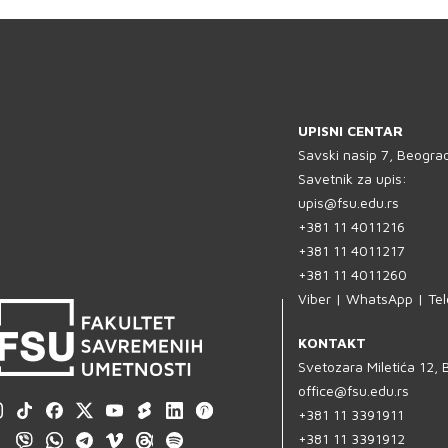
UPISNI CENTAR
Savski nasip 7, Beogra
Savetnik za upis:
upis@fsu.edu.rs
+381 11 4011216
+381 11 4011217
+381 11 4011260
Viber | WhatsApp | Te
KONTAKT
Svetozara Miletića 12,
office@fsu.edu.rs
+381 11 3391911
+381 11 3391912