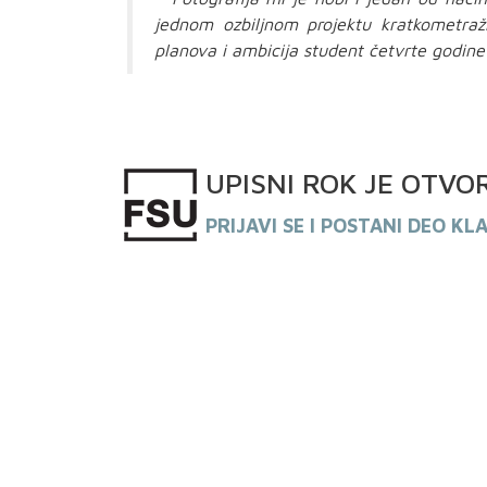
jednom ozbiljnom projektu kratkometražn
planova i ambicija student četvrte godin
UPISNI
ROK
JE OTVO
PRIJAVI SE I POSTANI DEO KL