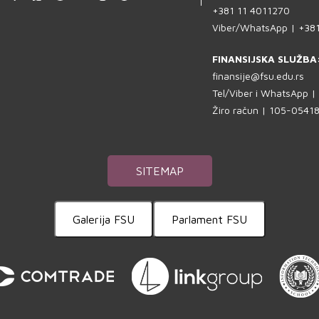
+381 11 4011270
Viber/WhatsApp | +38
FINANSIJSKA SLUŽBA
finansije@fsu.edu.rs
Tel/Viber i WhatsApp 
Žiro račun | 105-054
SITEMAP
Galerija FSU
Parlament FSU