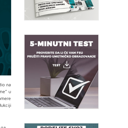
dio na
eme” u
kamere
ukciji
 na