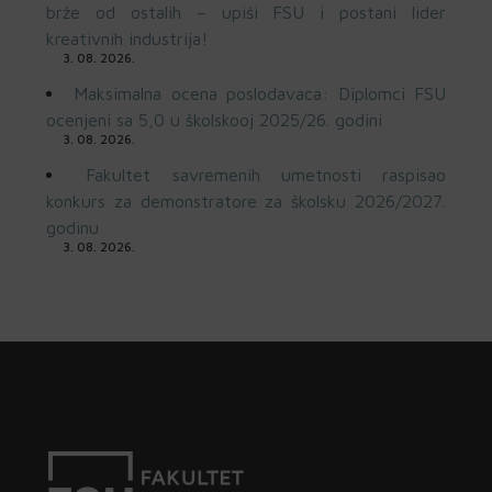
brže od ostalih – upiši FSU i postani lider
kreativnih industrija!
3. 08. 2026.
Maksimalna ocena poslodavaca: Diplomci FSU
ocenjeni sa 5,0 u školskooj 2025/26. godini
3. 08. 2026.
Fakultet savremenih umetnosti raspisao
konkurs za demonstratore za školsku 2026/2027.
godinu
3. 08. 2026.