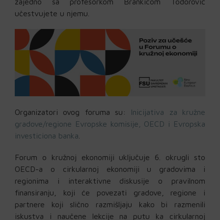
zajedno sa profesorkom
Brankicom Todorović
učestvujete u njemu.
Organizatori ovog foruma su:
Inicijativa za kružne
gradove/regione Evropske komisije, OECD i Evropska
investiciona banka
.
Forum o kružnoj ekonomiji
uključuje 6. okrugli sto
OECD-a o cirkularnoj ekonomiji u gradovima i
regionima i interaktivne diskusije o pravilnom
finansiranju, koji će povezati gradove, regione i
partnere koji slično razmišljaju kako bi razmenili
iskustva i naučene lekcije na putu ka cirkularnoj