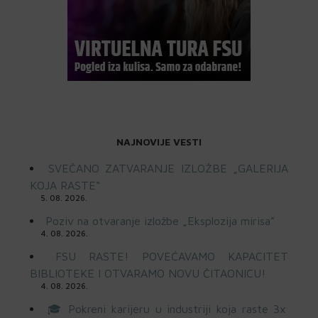
NAJNOVIJE VESTI
SVEČANO ZATVARANJE IZLOŽBE „GALERIJA
KOJA RASTE“
5. 08. 2026.
Poziv na otvaranje izložbe „Eksplozija mirisa”
4. 08. 2026.
FSU RASTE! POVEĆAVAMO KAPACITET
BIBLIOTEKE I OTVARAMO NOVU ČITAONICU!
4. 08. 2026.
🎓 Pokreni karijeru u industriji koja raste 3x