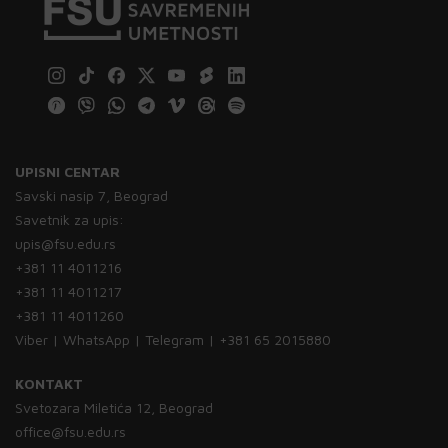
UPISNI CENTAR
Savski nasip 7, Beograd
Savetnik za upis:
upis@fsu.edu.rs
+381 11 4011216
+381 11 4011217
+381 11 4011260
Viber | WhatsApp | Telegram | +381 65 2015880
KONTAKT
Svetozara Miletića 12, Beograd
office@fsu.edu.rs