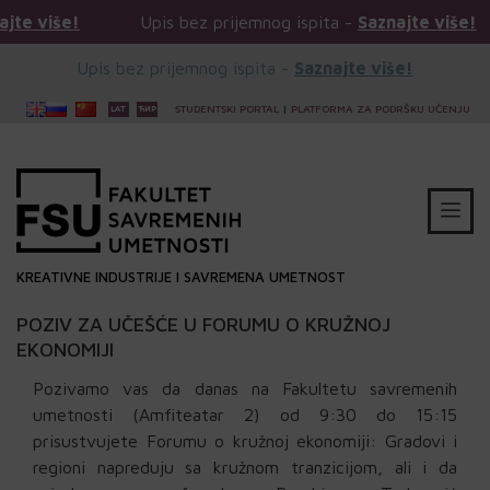
!
Upis bez prijemnog ispita -
Saznajte više!
Upi
Upis bez prijemnog ispita -
Saznajte više!
STUDENTSKI PORTAL
|
PLATFORMA ZA PODRŠKU UČENJU
KREATIVNE INDUSTRIJE I SAVREMENA UMETNOST
POZIV ZA UČEŠĆE U FORUMU O KRUŽNOJ
EKONOMIJI
Pozivamo vas da danas na Fakultetu savremenih
umetnosti (Amfiteatar 2)
od 9:30 do 15:15
prisustvujete Forumu o kružnoj ekonomiji: Gradovi i
regioni napreduju sa kružnom tranzicijom, ali i da