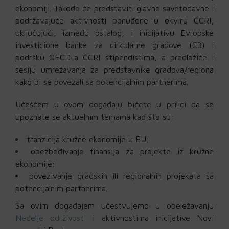
ekonomiji. Takođe će predstaviti glavne savetodavne i
podržavajuće aktivnosti ponuđene u okviru CCRI,
uključujući, između ostalog, i inicijativu Evropske
investicione banke za cirkularne gradove (C3) i
podršku OECD-a CCRI stipendistima, a predložiće i
sesiju umrežavanja za predstavnike gradova/regiona
kako bi se povezali sa potencijalnim partnerima.
Učešćem u ovom događaju bićete u prilici da se
upoznate se aktuelnim temama kao što su:
tranzicija kružne ekonomije u EU;
obezbeđivanje finansija za projekte iz kružne
ekonomije;
povezivanje gradskih ili regionalnih projekata sa
potencijalnim partnerima.
Sa ovim događajem učestvujemo u obeležavanju
Nedelje održivosti
i aktivnostima inicijative Novi