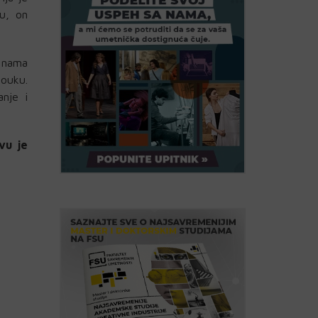
u, on
u nama
ouku.
nje i
vu je