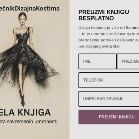
PREUZMI KNJIGU
BESPLATNO
Dizajn kostima je više od tkanin
– to je umetnost oblikovanja id
prenošenja poruke i oslikavanj
unutrašnjeg sveta lika
PREUZMI KNJIGU