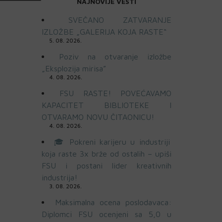
NAJNOVIJE VESTI
SVEČANO ZATVARANJE
IZLOŽBE „GALERIJA KOJA RASTE“
5. 08. 2026.
Poziv na otvaranje izložbe
„Eksplozija mirisa”
4. 08. 2026.
FSU RASTE! POVEĆAVAMO
KAPACITET BIBLIOTEKE I
OTVARAMO NOVU ČITAONICU!
4. 08. 2026.
🎓 Pokreni karijeru u industriji
koja raste 3x brže od ostalih – upiši
FSU i postani lider kreativnih
industrija!
3. 08. 2026.
Maksimalna ocena poslodavaca:
Diplomci FSU ocenjeni sa 5,0 u