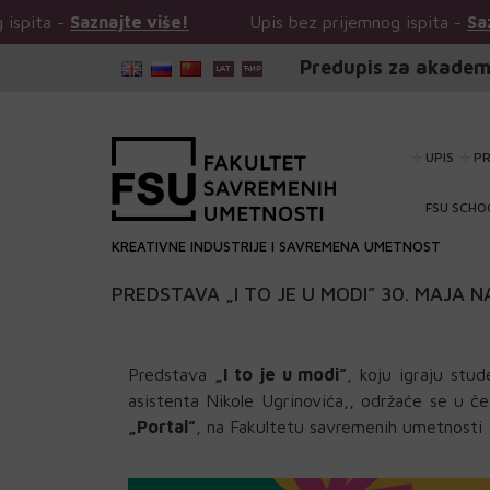
najte više!
Upis bez prijemnog ispita -
Saznajte više!
Predupis za akadem
UPIS
P
FSU SCHO
KREATIVNE INDUSTRIJE I SAVREMENA UMETNOST
PREDSTAVA „I TO JE U MODI” 30. MAJA 
Predstava
„I to je u modi”
, koju igraju stu
asistenta Nikole Ugrinovića,, održaće se u č
„Portal”
, na Fakultetu savremenih umetnosti 