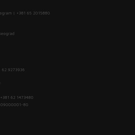
legram | +381 65 2015880
 Beograd
1 62 9273936
:
| +381 62 1473480
1809000001-80