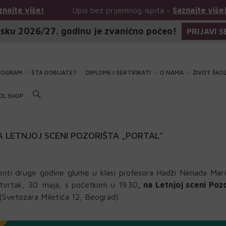
Upis bez prijemnog ispita -
Saznajte više!
Upis
sku 2026/27. godinu je zvanično počeo!
PRIJAVI S
ROGRAM
ŠTA DOBIJATE?
DIPLOME I SERTIFIKATI
O NAMA
ŽIVOT ŠKO
OL SHOP
NA LETNJOJ SCENI POZORIŠTA „PORTAL”
denti druge godine glume u klasi profesora Hadži Nenada Mari
etvrtak, 30. maja, s početkom u 19.30
, na Letnjoj sceni Poz
(Svetozara Miletića 12, Beograd).