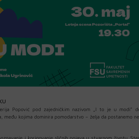
KU
terija Popović pod zajedničkim nazivom „I to je u modi” d
ma, među kojima dominira pomodarstvo – želja da postanemo n
znavanje i korigovanje sličnih pojava u stvarnom životu. Ster