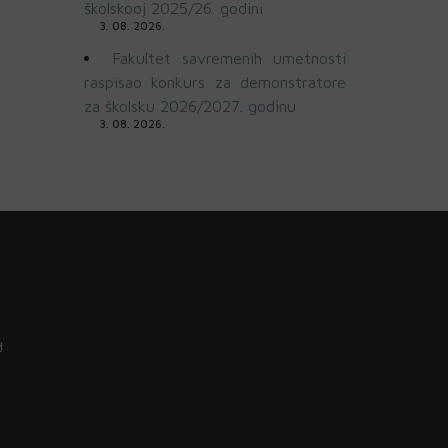
školskooj 2025/26. godini
3. 08. 2026.
Fakultet savremenih umetnosti
raspisao konkurs za demonstratore
za školsku 2026/2027. godinu
3. 08. 2026.
d