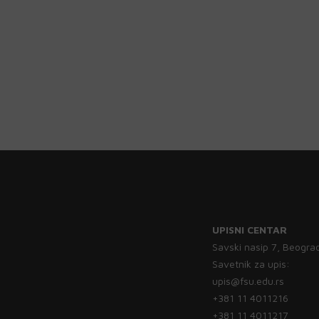
UPISNI CENTAR
Savski nasip 7, Beogra
Savetnik za upis:
upis@fsu.edu.rs
+381 11 4011216
+381 11 4011217