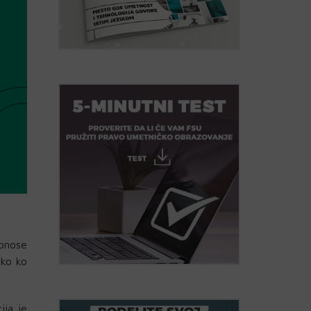
onose
eko ko
ija je