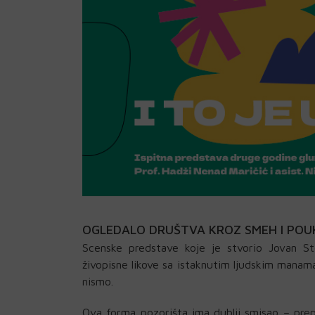
OGLEDALO DRUŠTVA KROZ SMEH I POU
Scenske predstave koje je stvorio Jovan S
živopisne likove sa istaknutim ljudskim mana
nismo.
Ova forma pozorišta ima dublji smisao – prepo