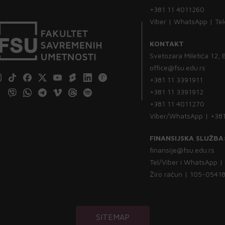
+381 11 4011260
Viber | WhatsApp | Te
KONTAKT
Svetozara Miletića 12,
office@fsu.edu.rs
+381 11 3391911
+381 11 3391912
+381 11 4011270
Viber/WhatsApp | +38
FINANSIJSKA SLUŽBA
finansije@fsu.edu.rs
Tel/Viber i WhatsApp 
Žiro račun | 105-054
SITEMAP