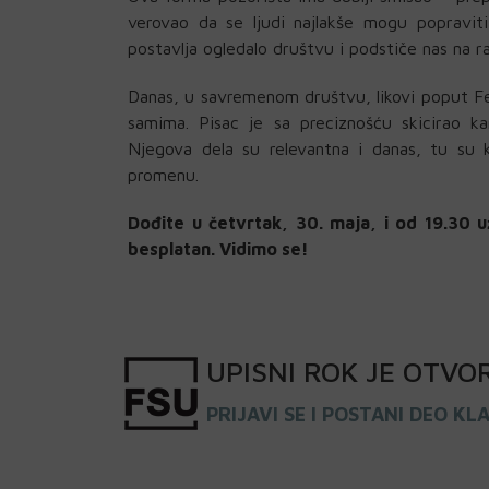
verovao da se ljudi najlakše mogu popravit
postavlja ogledalo društvu i podstiče nas na r
Danas, u savremenom društvu, likovi poput Fem
samima. Pisac je sa preciznošću skicirao k
Njegova dela su relevantna i danas, tu su
promenu.
Dođite u četvrtak, 30. maja, i od 19.30 u
besplatan. Vidimo se!
UPISNI
ROK
JE OTVO
PRIJAVI SE I POSTANI DEO KL