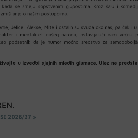
i kada se smeju sopstvenim glupostima. Kroz šalu i komedij
azmišljanje o našim postupcima.
e, Jelice, Alekse, Mite i ostalih su svuda oko nas, pa čak i 
arakter i mentalitet našeg naroda, ostavljajući nam večnu p
 kao podsetnik da je humor moćno sredstvo za samopoboljša
živajte u izvedbi sjajnih mladih glumaca. Ulaz na predsta
REN
.
ASE 2026/27 »