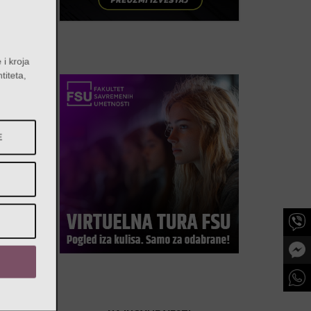
e i kroja
entiteta,
a