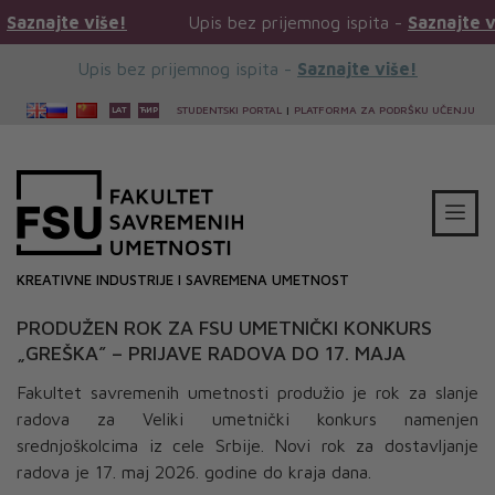
iše!
Upis bez prijemnog ispita -
Saznajte više!
Upis bez prijemnog ispita -
Saznajte više!
STUDENTSKI PORTAL
|
PLATFORMA ZA PODRŠKU UČENJU
KREATIVNE INDUSTRIJE I SAVREMENA UMETNOST
PRODUŽEN ROK ZA FSU UMETNIČKI KONKURS
„GREŠKA” – PRIJAVE RADOVA DO 17. MAJA
Fakultet savremenih umetnosti produžio je rok za slanje
radova za Veliki umetnički konkurs namenjen
srednjoškolcima iz cele Srbije. Novi rok za dostavljanje
radova je 17. maj 2026. godine do kraja dana.