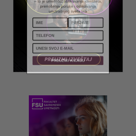
– to je umetnost oblikovanja identiteta,
prenošenja poruke i oslikavanja
unutrašnjeg sveta lika
PREUZMI KNJIGU