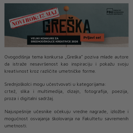
Ovogodišnja tema konkursa „Greška” poziva mlade autore
da istraže nesavršenost kao inspiraciju i pokažu svoju
kreativnost kroz različite umetničke forme.
Srednjoškolci mogu učestvovati u kategorijama:
crtež, slika i multimedija, dizajn, fotografija, poezija,
proza i digitalni sadržaj.
Najuspešnije učesnike očekuju vredne nagrade, izložbe i
mogućnost osvajanja školovanja na Fakultetu savremenih
umetnosti.