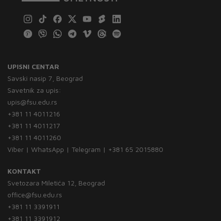
UPISNI CENTAR
Savski nasip 7, Beograd
Savetnik za upis:
upis@fsu.edu.rs
+381 11 4011216
+381 11 4011217
+381 11 4011260
Viber | WhatsApp | Telegram | +381 65 2015880
KONTAKT
Svetozara Miletića 12, Beograd
office@fsu.edu.rs
+381 11 3391911
+381 11 3391912