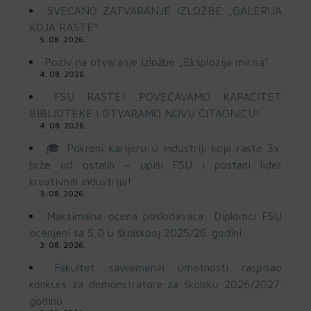
SVEČANO ZATVARANJE IZLOŽBE „GALERIJA
KOJA RASTE“
5. 08. 2026.
Poziv na otvaranje izložbe „Eksplozija mirisa”
4. 08. 2026.
FSU RASTE! POVEĆAVAMO KAPACITET
BIBLIOTEKE I OTVARAMO NOVU ČITAONICU!
4. 08. 2026.
🎓 Pokreni karijeru u industriji koja raste 3x
brže od ostalih – upiši FSU i postani lider
kreativnih industrija!
3. 08. 2026.
Maksimalna ocena poslodavaca: Diplomci FSU
ocenjeni sa 5,0 u školskooj 2025/26. godini
3. 08. 2026.
Fakultet savremenih umetnosti raspisao
konkurs za demonstratore za školsku 2026/2027.
godinu