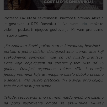
Profesor Fakulteta savremenih umetnosti Stevan Aleksić
je gostovao u RTS Dnevniku 1. Na ovom
linku
možete
videti i poslušati njegovo gostovanje. Mi vam prenosimo
njegovu izjavu:
„Sa Anđelom Savić pričao sam o Stevanovoj beležnici –
portalu u jedno daleko, dostojanstveno vreme, kroz koji
svakodnevno sprovodim više od 70 hiljada pratilaca.
Priče koje objavljujem na stranici pišem više od 15
godina, čuvajući uspomene, mirise, slike i emocije
jednog vremena koje je mnogima ostalo duboko urezano
u sećanje. Vrlo uskoro pretočiću ih i u svoju prvu knjigu,
koja će biti dostupna svima.
Takođe, razgovarali smo i o mom međunarodnom uspehu
na polju ilustrovanja omota za ekskluzivna Blu-ray