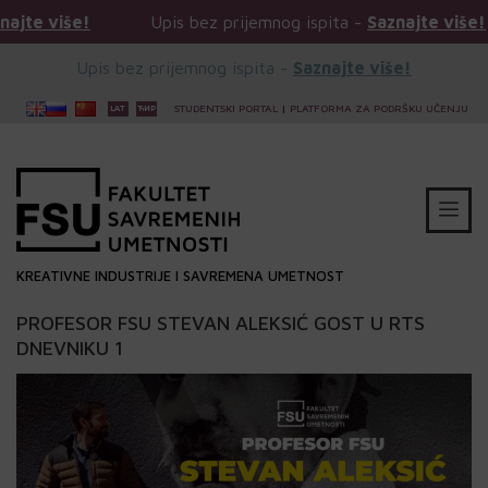
!
Upis bez prijemnog ispita -
Saznajte više!
Upi
Upis bez prijemnog ispita -
Saznajte više!
STUDENTSKI PORTAL
|
PLATFORMA ZA PODRŠKU UČENJU
KREATIVNE INDUSTRIJE I SAVREMENA UMETNOST
PROFESOR FSU STEVAN ALEKSIĆ GOST U RTS
DNEVNIKU 1