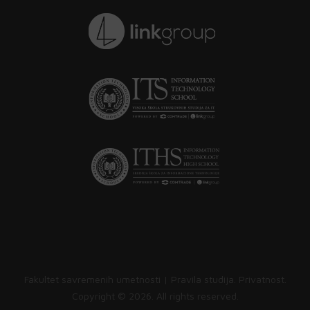
Fakultet savremenih umetnosti |
Pravila studija
.
Privatnost
.
Copyright ©
2026. All rights reserved.