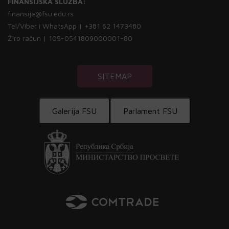
FINANSIJSKA SLUŽBA:
finansije@fsu.edu.rs
Tel/Viber i WhatsApp | +381 62 1473480
Žiro račun | 105-0541809000001-80
SITEMAP
Galerija FSU
Parlament FSU