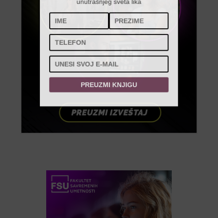
unutrašnjeg sveta lika
PREUZMI KNJIGU