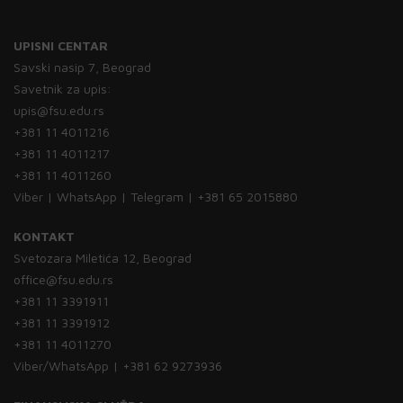
UPISNI CENTAR
Savski nasip 7, Beograd
Savetnik za upis:
upis@fsu.edu.rs
+381 11 4011216
+381 11 4011217
+381 11 4011260
Viber | WhatsApp | Telegram | +381 65 2015880
KONTAKT
Svetozara Miletića 12, Beograd
office@fsu.edu.rs
+381 11 3391911
+381 11 3391912
+381 11 4011270
Viber/WhatsApp | +381 62 9273936