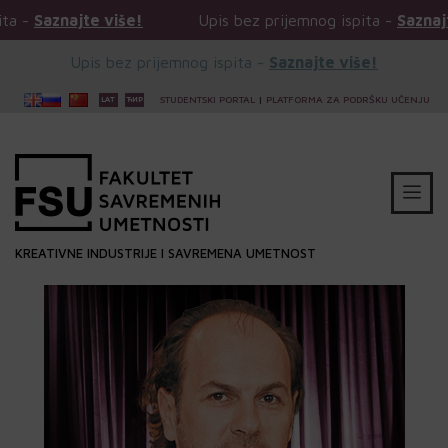
jte više!
Upis bez prijemnog ispita -
Saznajte više!
Upis bez prijemnog ispita -
Saznajte više!
STUDENTSKI PORTAL
|
PLATFORMA ZA PODRŠKU UČENJU
KREATIVNE INDUSTRIJE I SAVREMENA UMETNOST