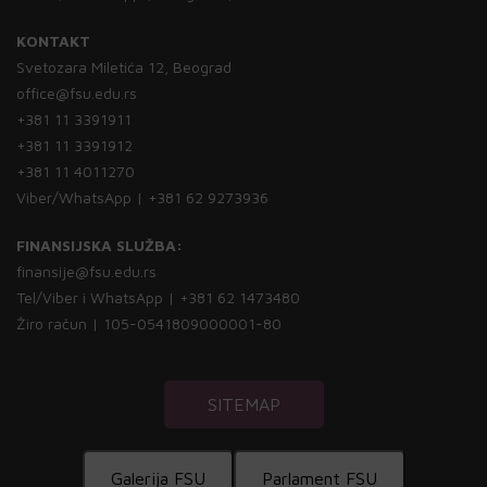
KONTAKT
Svetozara Miletića 12, Beograd
office@fsu.edu.rs
+381 11 3391911
+381 11 3391912
+381 11 4011270
Viber/WhatsApp | +381 62 9273936
FINANSIJSKA SLUŽBA:
finansije@fsu.edu.rs
Tel/Viber i WhatsApp | +381 62 1473480
Žiro račun | 105-0541809000001-80
SITEMAP
Galerija FSU
Parlament FSU