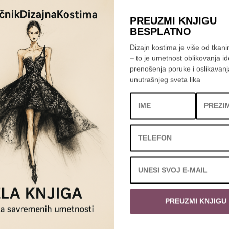
PREUZMI KNJIGU
BESPLATNO
Dizajn kostima je više od tkanin
– to je umetnost oblikovanja id
prenošenja poruke i oslikavanj
unutrašnjeg sveta lika
PREUZMI KNJIGU