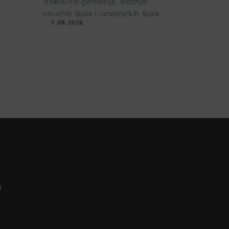
istaknutih gimnazija, srednjih
stručnih škola i umetničkih škola
7. 08. 2026.
d