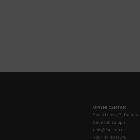
UPISNI CENTAR
Savski nasip 7, Beogra
Savetnik za upis:
upis@fsu.edu.rs
+381 11 4011216