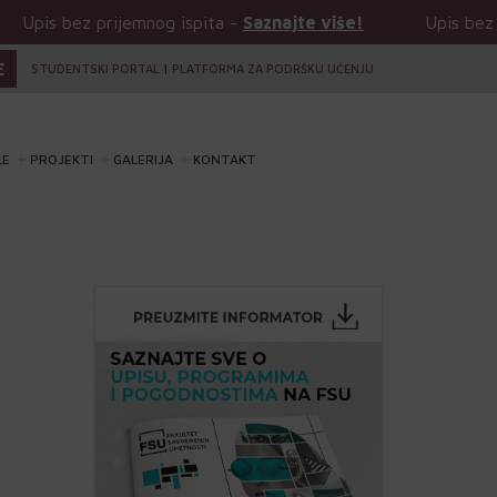
ijemnog ispita -
Saznajte više!
Upis bez prijemnog isp
E
STUDENTSKI PORTAL
|
PLATFORMA ZA PODRŠKU UČENJU
LE
PROJEKTI
GALERIJA
KONTAKT