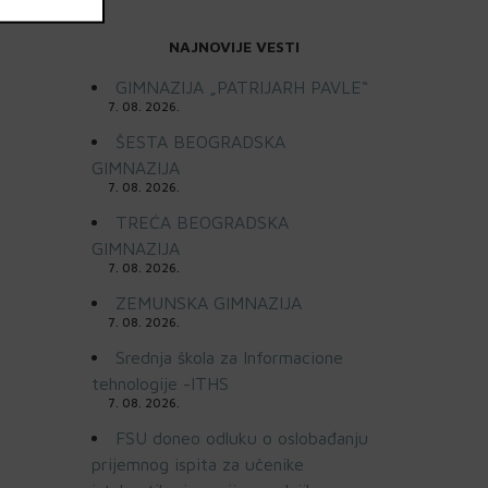
NAJNOVIJE VESTI
GIMNAZIJA „PATRIJARH PAVLE“
7. 08. 2026.
ŠESTA BEOGRADSKA
GIMNAZIJA
7. 08. 2026.
TREĆA BEOGRADSKA
GIMNAZIJA
7. 08. 2026.
ZEMUNSKA GIMNAZIJA
7. 08. 2026.
Srednja škola za Informacione
tehnologije -ITHS
7. 08. 2026.
FSU doneo odluku o oslobađanju
prijemnog ispita za učenike