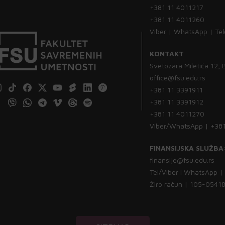
+381 11 4011217
+381 11 4011260
Viber | WhatsApp | Te
KONTAKT
Svetozara Miletića 12,
office@fsu.edu.rs
+381 11 3391911
+381 11 3391912
+381 11 4011270
Viber/WhatsApp | +38
FINANSIJSKA SLUŽBA
finansije@fsu.edu.rs
Tel/Viber i WhatsApp 
Žiro račun | 105-054