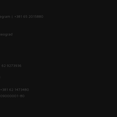
legram | +381 65 2015880
 Beograd
1 62 9273936
:
| +381 62 1473480
1809000001-80