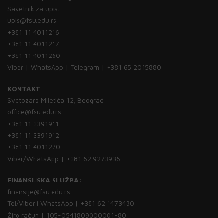
Savetnik za upis:
upis@fsu.edu.rs
+381 11 4011216
+381 11 4011217
+381 11 4011260
Viber | WhatsApp | Telegram | +381 65 2015880
KONTAKT
Svetozara Miletića 12, Beograd
office@fsu.edu.rs
+381 11 3391911
+381 11 3391912
+381 11 4011270
Viber/WhatsApp | +381 62 9273936
FINANSIJSKA SLUŽBA:
finansije@fsu.edu.rs
Tel/Viber i WhatsApp | +381 62 1473480
Žiro račun | 105-0541809000001-80