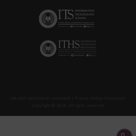
Fakultet savremenih umetnosti |
Pravila studija
.
Privatnost
.
Copyright ©
2026. All rights reserved.