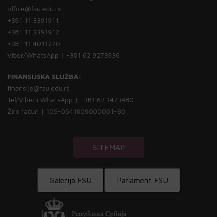
office@fsu.edu.rs
+381 11 3391911
+381 11 3391912
+381 11 4011270
Viber/WhatsApp | +381 62 9273936
FINANSIJSKA SLUŽBA:
finansije@fsu.edu.rs
Tel/Viber i WhatsApp | +381 62 1473480
Žiro račun | 105-0541809000001-80
SITEMAP
Galerija FSU
Parlament FSU