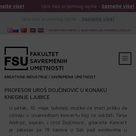
!
Upis bez prijemnog ispita -
Saznajte više!
Upi
Upis bez prijemnog ispita -
Saznajte više!
STUDENTSKI PORTAL
|
PLATFORMA ZA PODRŠKU UČENJU
KREATIVNE INDUSTRIJE I SAVREMENA UMETNOST
PROFESOR UROŠ DOJČINOVIĆ U KONAKU
KNEGINJE LJUBICE
U petak, 10. maja, ljubitelji muzike će imati priliku da
uživaju u izvanrednom koncertu koji će održati Tanja
Andrijić, sopran, i Uroš Dojčinović, gitarista. Koncert
je zakazan za 19 časova u Sali pod svodovima u