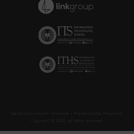
Fakultet savremenih umetnosti |
Pravila studija
.
Privatnost
.
Copyright ©
2026. All rights reserved.