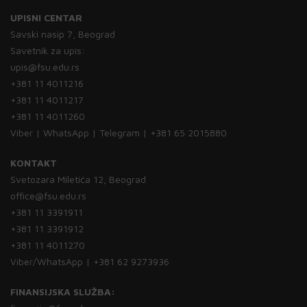
UPISNI CENTAR
Savski nasip 7, Beograd
Savetnik za upis:
upis@fsu.edu.rs
+381 11 4011216
+381 11 4011217
+381 11 4011260
Viber | WhatsApp | Telegram | +381 65 2015880
KONTAKT
Svetozara Miletića 12, Beograd
office@fsu.edu.rs
+381 11 3391911
+381 11 3391912
+381 11 4011270
Viber/WhatsApp | +381 62 9273936
FINANSIJSKA SLUŽBA: