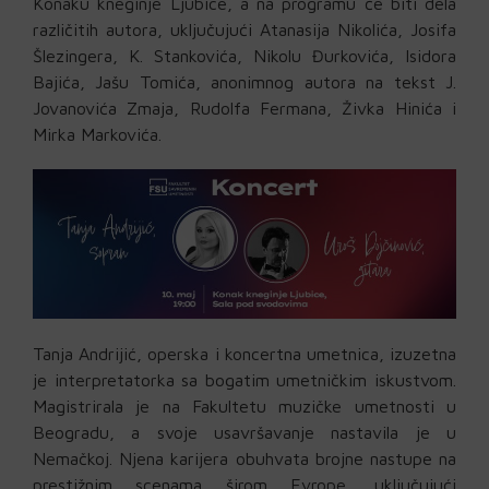
Konaku kneginje Ljubice, a na programu će biti dela
različitih autora, uključujući Atanasija Nikolića, Josifa
Šlezingera, K. Stankovića, Nikolu Đurkovića, Isidora
Bajića, Jašu Tomića, anonimnog autora na tekst J.
Jovanovića Zmaja, Rudolfa Fermana, Živka Hinića i
Mirka Markovića.
Tanja Andrijić, operska i koncertna umetnica, izuzetna
je interpretatorka sa bogatim umetničkim iskustvom.
Magistrirala je na Fakultetu muzičke umetnosti u
Beogradu, a svoje usavršavanje nastavila je u
Nemačkoj. Njena karijera obuhvata brojne nastupe na
prestižnim scenama širom Evrope, uključujući