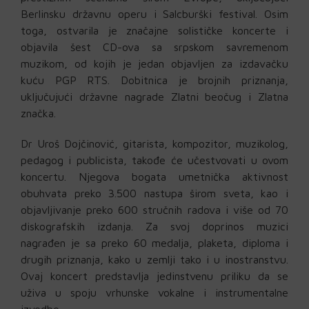
Berlinsku državnu operu i Salcburški festival. Osim
toga, ostvarila je značajne solističke koncerte i
objavila šest CD-ova sa srpskom savremenom
muzikom, od kojih je jedan objavljen za izdavačku
kuću PGP RTS. Dobitnica je brojnih priznanja,
uključujući državne nagrade Zlatni beočug i Zlatna
značka.
Dr Uroš Dojčinović, gitarista, kompozitor, muzikolog,
pedagog i publicista, takođe će učestvovati u ovom
koncertu. Njegova bogata umetnička aktivnost
obuhvata preko 3.500 nastupa širom sveta, kao i
objavljivanje preko 600 stručnih radova i više od 70
diskografskih izdanja. Za svoj doprinos muzici
nagrađen je sa preko 60 medalja, plaketa, diploma i
drugih priznanja, kako u zemlji tako i u inostranstvu.
Ovaj koncert predstavlja jedinstvenu priliku da se
uživa u spoju vrhunske vokalne i instrumentalne