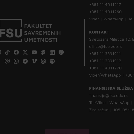
+381 11 4011217
+381 11 4011260
Viber | WhatsApp | Te
KONTAKT
Svetozara Miletića 12,
office@fsu.edu.rs
+381 11 3391911
+381 11 3391912
+381 11 4011270
Viber/WhatsApp | +38
FINANSIJSKA SLUŽBA
finansije@fsu.edu.rs
Tel/Viber i WhatsApp 
Žiro račun | 105-054