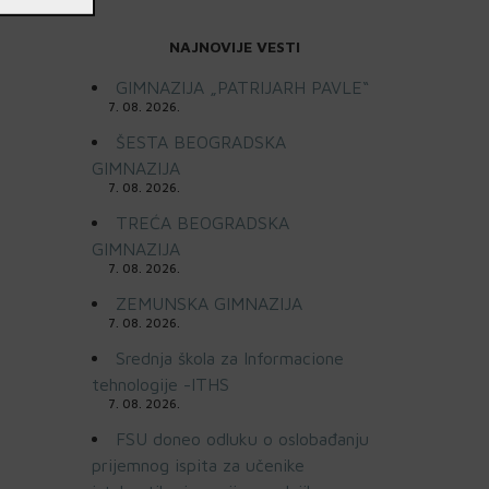
NAJNOVIJE VESTI
GIMNAZIJA „PATRIJARH PAVLE“
7. 08. 2026.
ŠESTA BEOGRADSKA
GIMNAZIJA
7. 08. 2026.
TREĆA BEOGRADSKA
GIMNAZIJA
7. 08. 2026.
ZEMUNSKA GIMNAZIJA
7. 08. 2026.
Srednja škola za Informacione
tehnologije -ITHS
7. 08. 2026.
FSU doneo odluku o oslobađanju
prijemnog ispita za učenike