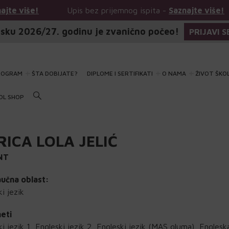
Upis bez prijemnog ispita -
Saznajte više!
Upis b
sku 2026/27. godinu je zvanično počeo!
PRIJAVI S
ROGRAM
ŠTA DOBIJATE?
DIPLOME I SERTIFIKATI
O NAMA
ŽIVOT ŠKO
OL SHOP
RICA LOLA JELIĆ
NT
učna oblast:
i jezik
eti
ki jezik 1, Engleski jezik 2, Engleski jezik (MAS gluma), Englesk