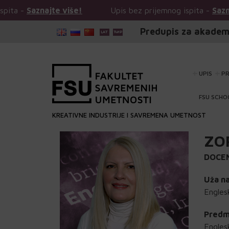
jte više!
Upis bez prijemnog ispita -
Saznajte više!
Predupis za akadem
UPIS
P
FSU SCHO
KREATIVNE INDUSTRIJE I SAVREMENA UMETNOST
ZO
DOCE
Uža na
Englesk
Predm
Engles