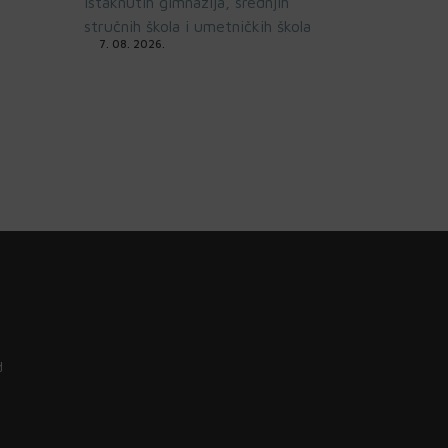
istaknutih gimnazija, srednjih
stručnih škola i umetničkih škola
7. 08. 2026.
d