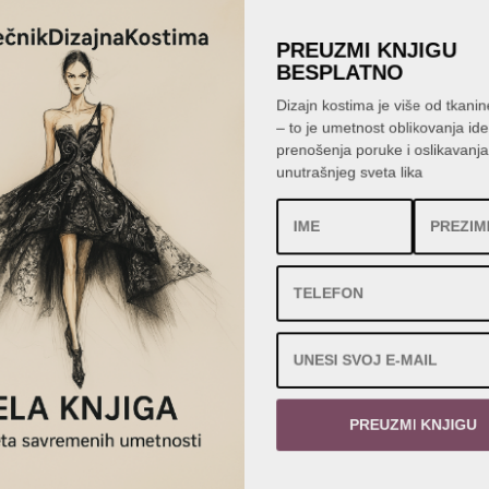
PREUZMI KNJIGU
BESPLATNO
Dizajn kostima je više od tkanin
– to je umetnost oblikovanja id
prenošenja poruke i oslikavanj
unutrašnjeg sveta lika
PREUZMI KNJIGU