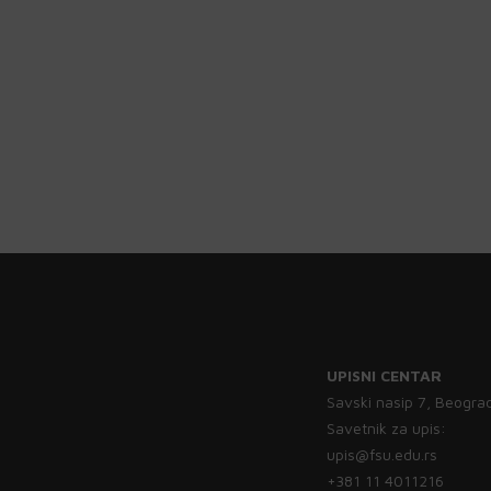
UPISNI CENTAR
Savski nasip 7, Beogra
Savetnik za upis:
upis@fsu.edu.rs
+381 11 4011216