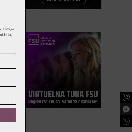
e i kroja
entiteta,
a