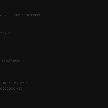
legram | +381 65 2015880
 Beograd
1 62 9273936
:
| +381 62 1473480
1809000001-80