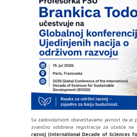
Sa zadovoljstvom obaveštavamo javnost da je p
zvanično odobrena registracija za učešće na
razvoj (International Decade of Sciences f