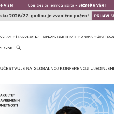
 više!
Upis bez prijemnog ispita -
Saznajte više!
sku 2026/27. godinu je zvanično počeo!
PRIJAVI S
ROGRAM
ŠTA DOBIJATE?
DIPLOME I SERTIFIKATI
O NAMA
ŽIVOT ŠKO
OL SHOP
UČESTVUJE NA GLOBALNOJ KONFERENCIJI UJEDINJEN