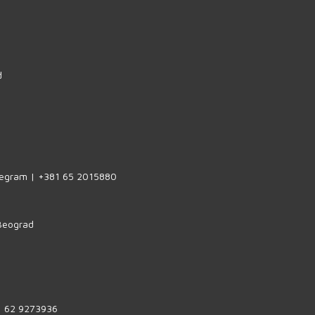
d
legram | +381 65 2015880
 Beograd
1 62 9273936