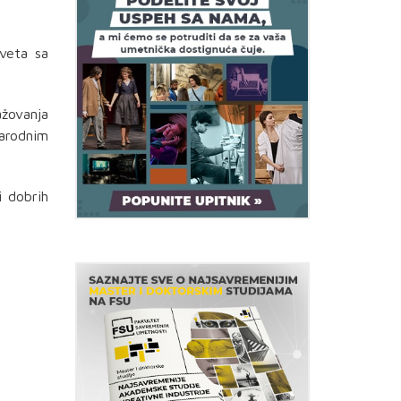
sveta sa
žovanja
arodnim
i dobrih