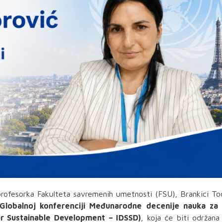
rofesorka Fakulteta savremenih umetnosti (FSU), Brankici To
Globalnoj konferenciji Međunarodne decenije nauka za 
or Sustainable Development – IDSSD)
, koja će biti održana 