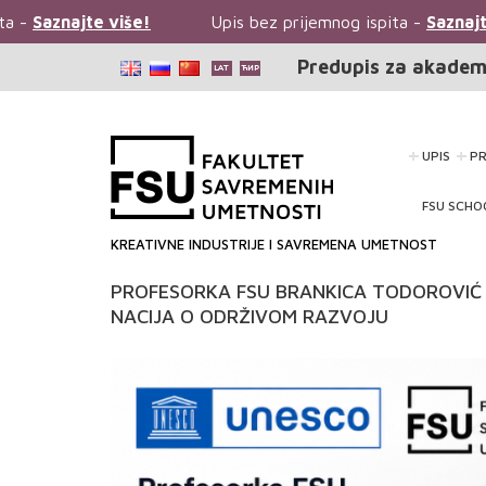
a -
Saznajte više!
Upis bez prijemnog ispita -
Saznajte
Predupis za akadem
UPIS
P
FSU SCHO
KREATIVNE INDUSTRIJE I SAVREMENA UMETNOST
PROFESORKA FSU BRANKICA TODOROVIĆ 
NACIJA O ODRŽIVOM RAZVOJU