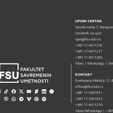
UPISNI CENTAR
Savski nasip 7, Beogra
Savetnik za upis:
upis@fsu.edu.rs
+381 11 4011216
+381 11 4011217
+381 11 4011260
Viber | WhatsApp | Te
KONTAKT
Svetozara Miletića 12,
office@fsu.edu.rs
+381 11 3391911
+381 11 3391912
+381 11 4011270
Viber/WhatsApp | +38