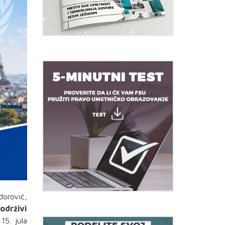
dorović,
održivi
15. jula