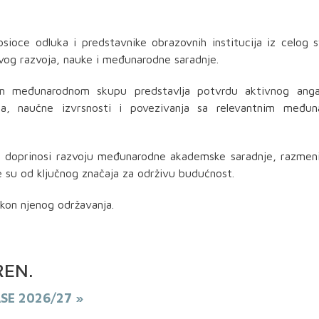
osioce
odluka i predstavnike obrazovnih institucija iz celog 
ivog razvoja, nauke i međunarodne saradnje.
međunarodnom skupu predstavlja potvrdu aktivnog anga
oja, naučne izvrsnosti i povezivanja sa relevantnim međun
da doprinosi razvoju međunarodne akademske saradnje, razmen
je su od ključnog značaja za održivu budućnost.
akon njenog održavanja.
REN
.
ASE 2026/27 »