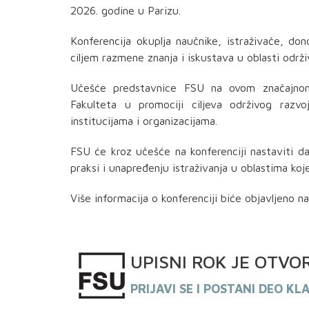
2026. godine u Parizu.
Konferencija okuplja naučnike, istraživače,
don
ciljem
razmene
znanja i
iskustava
u oblasti održ
Učešće
predstavnice
FSU na ovom značajnom 
Fakulteta u promociji ciljeva održivog razv
institucijama i organizacijama.
FSU će kroz učešće na konferenciji nastaviti 
praksi i unapređenju istraživanja u oblastima ko
Više informacija o konferenciji biće objavljeno n
UPISNI
ROK
JE OTVO
PRIJAVI SE I POSTANI DEO KL