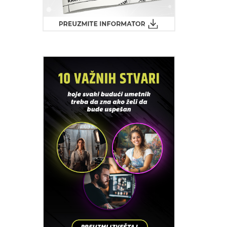
e i kroja
entiteta,