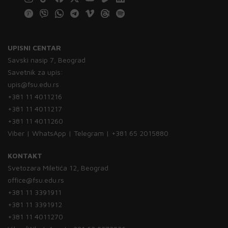
UPISNI CENTAR
Savski nasip 7, Beograd
Savetnik za upis:
upis@fsu.edu.rs
+381 11 4011216
+381 11 4011217
+381 11 4011260
Viber | WhatsApp | Telegram | +381 65 2015880
KONTAKT
Svetozara Miletića 12, Beograd
office@fsu.edu.rs
+381 11 3391911
+381 11 3391912
+381 11 4011270