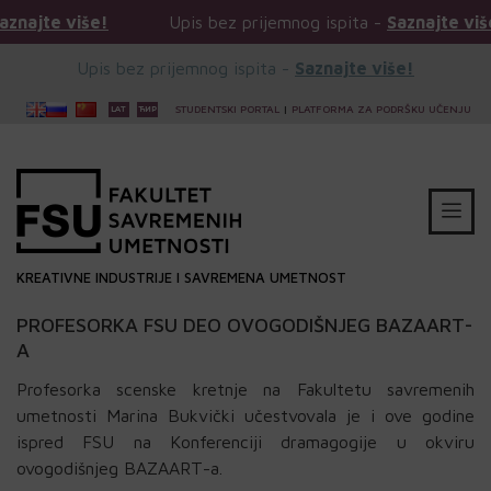
Upis bez prijemnog ispita -
Saznajte više!
Upis b
Upis bez prijemnog ispita -
Saznajte više!
STUDENTSKI PORTAL
|
PLATFORMA ZA PODRŠKU UČENJU
KREATIVNE INDUSTRIJE I SAVREMENA UMETNOST
PROFESORKA FSU DEO OVOGODIŠNJEG BAZAART-
A
Profesorka scenske kretnje na Fakultetu savremenih
umetnosti Marina Bukvički učestvovala je i ove godine
ispred FSU na Konferenciji dramagogije u okviru
ovogodišnjeg BAZAART-a.