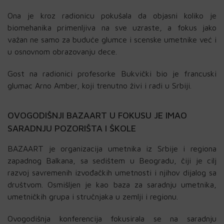
Ona je kroz radionicu pokušala da objasni koliko je
biomehanika primenljiva na sve uzraste, a fokus jako
važan ne samo za buduće glumce i scenske umetnike već i
u osnovnom obrazovanju dece.
Gost na radionici profesorke Bukvički bio je francuski
glumac Arno Amber, koji trenutno živi i radi u Srbiji.
OVOGODIŠNJI BAZAART U FOKUSU JE IMAO
SARADNJU POZORIŠTA I ŠKOLE
BAZAART je organizacija umetnika iz Srbije i regiona
zapadnog Balkana, sa sedištem u Beogradu, čiji je cilj
razvoj savremenih izvođačkih umetnosti i njihov dijalog sa
društvom. Osmišljen je kao baza za saradnju umetnika,
umetničkih grupa i stručnjaka u zemlji i regionu.
Ovogodišnja konferencija fokusirala se na saradnju