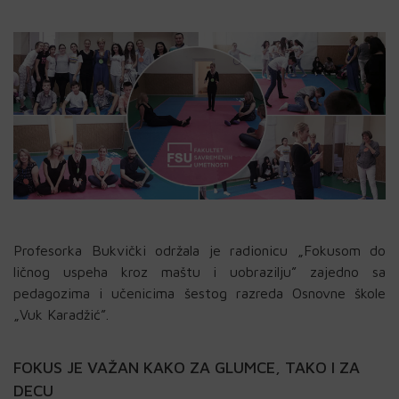
Profesorka Bukvički održala je radionicu „Fokusom do
ličnog uspeha kroz maštu i uobrazilju” zajedno sa
pedagozima i učenicima šestog razreda Osnovne škole
„Vuk Karadžić”.
FOKUS JE VAŽAN KAKO ZA GLUMCE, TAKO I ZA
DECU