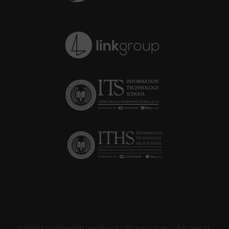
Fakultet savremenih umetnosti |
Pravila studija
.
Privatnost
.