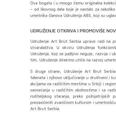
Ova bogata i u mnogo čemu originalna kolekci
– od likovnog dela koje je nastalo za nekoliko
umetnika članova Udruženja ABS, koji su ugla
UDRUŽENJE OTKRIVA I PROMOVIŠE NO
Udruženje Art Brut Serbia upravo radi na pr
stvaralaštva. U okviru Udruženja funkcioni
Udruženja, koji se pažljivo neguje, razvija i
tim, Udruženje direktno utiče na razvoj umetn
S druge strane, Udruženje Art Brut Serbia u
talenata i njihovo uključivanje u društveni i 
akcijama na različitim mestima u Srbiji i regi
saosećanja u različitim okolnostima i sa ra
roditeljskog staranja, preko psihijatrijskih
prezasićenih zvaničnom kulturom i umetnošću.
Art Brut Serbia.