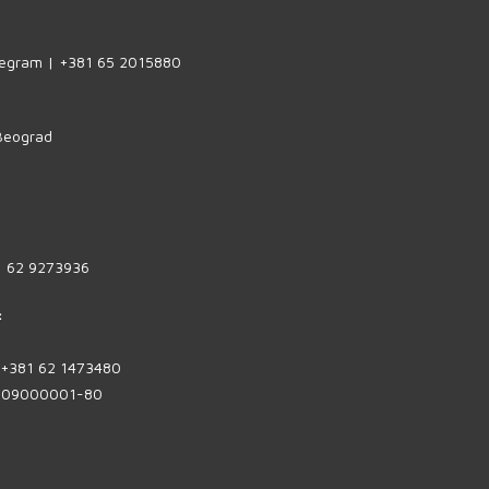
legram | +381 65 2015880
 Beograd
1 62 9273936
:
| +381 62 1473480
1809000001-80