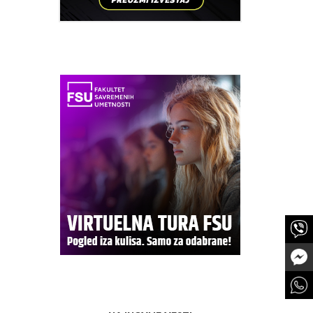
e i kroja
entiteta,
a