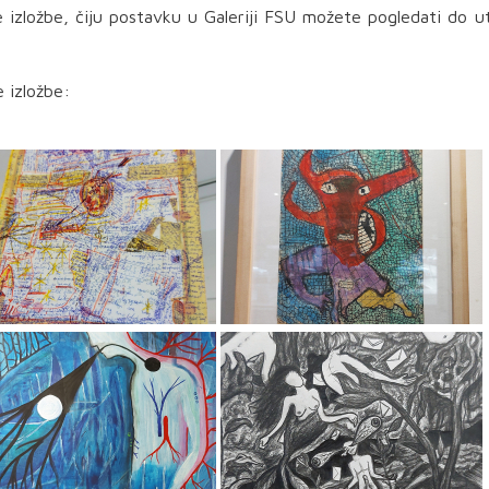
e izložbe, čiju postavku u Galeriji FSU možete pogledati do u
 izložbe: