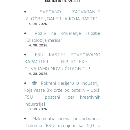
NAJNOVIJE VESTI
SVEČANO ZATVARANJE
IZLOŽBE „GALERIJA KOJA RASTE“
5. 08. 2026.
Poziv na otvaranje izložbe
„Eksplozija mirisa”
4. 08. 2026.
FSU RASTE! POVEĆAVAMO
KAPACITET BIBLIOTEKE I
OTVARAMO NOVU ČITAONICU!
4. 08. 2026.
🎓 Pokreni karijeru u industriji
koja raste 3x brže od ostalih – upiši
FSU i postani lider kreativnih
industrija!
3. 08. 2026.
Maksimalna ocena poslodavaca:
Diplomci FSU ocenjeni sa 5,0 u