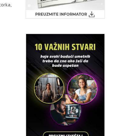
torka,