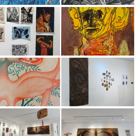
PREUZMI KNJIGU
BESPLATNO
Dizajn kostima je više od tkanin
– to je umetnost oblikovanja id
prenošenja poruke i oslikavanj
unutrašnjeg sveta lika
PREUZMI KNJIGU