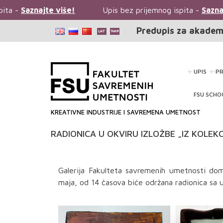
aznajte više!
Upis bez prijemnog ispita -
Saznajte vi
Predupis za akadem
UPIS
P
FSU SCHO
KREATIVNE INDUSTRIJE I SAVREMENA UMETNOST
RADIONICA U OKVIRU IZLOŽBE „IZ KOLEKC
Galerija Fakulteta savremenih umetnosti doma
maja, od 14 časova biće održana radionica 