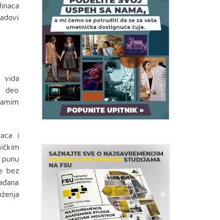
dinaca
radovi
g vida
i deo
 Samim
laca i
ničkim
u punu
ce bez
rađana
uženja