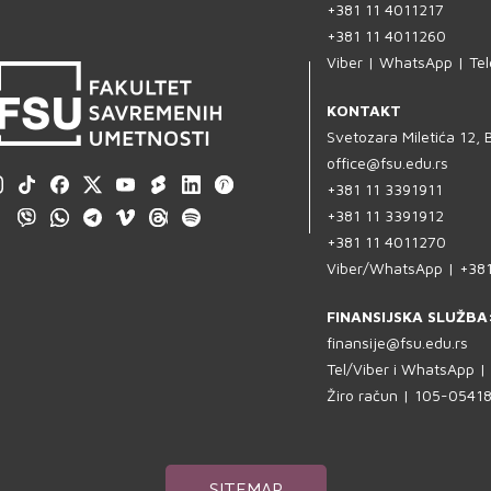
+381 11 4011217
+381 11 4011260
Viber | WhatsApp | Te
KONTAKT
Svetozara Miletića 12,
office@fsu.edu.rs
+381 11 3391911
+381 11 3391912
+381 11 4011270
Viber/WhatsApp | +38
FINANSIJSKA SLUŽBA
finansije@fsu.edu.rs
Tel/Viber i WhatsApp 
Žiro račun | 105-054
SITEMAP