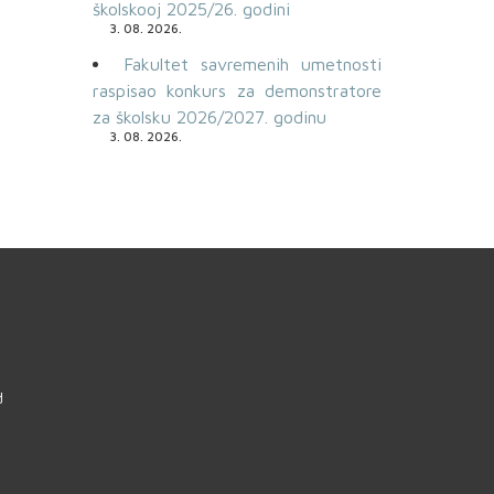
školskooj 2025/26. godini
3. 08. 2026.
Fakultet savremenih umetnosti
raspisao konkurs za demonstratore
za školsku 2026/2027. godinu
3. 08. 2026.
d