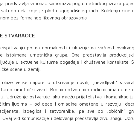
ja predstavlja vrhunac samorazvojnog umetničkog izraza poje
 sati do dela koje je plod dugogodišnjeg rada. Kolekciju čine 
vnom bez formalnog likovnog obrazovanja.
VE STVARAOCE
eispitivanju pojma normalnosti i ukazuje na važnost ovakvo
še istoimena umetnička grupa. Ona predstavlja produkcijsk
 uključuje u aktuelne kulturne događaje i društvene kontekste.
ičke scene u zemlji.
laže velike napore u otkrivanje novih, „nevidljivih” stvara
kulturno-umetnički život. Brojnim otvorenim radionicama i umet
onu, Udruženje ostvaruje jaku mrežu prijateljstva i komunikacij
zličitim ljudima – od dece i omladine ometene u razvoju, de
 pacijenata, izbeglica i zatvorenika, pa sve do „običnih” g
 Ovaj vid komunikacije i delovanja predstavlja živu snagu Udr