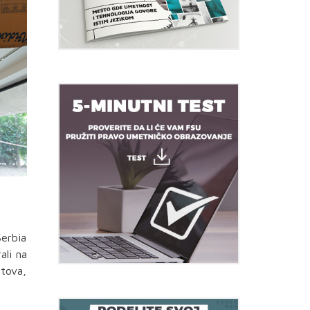
Serbia
ali na
ntova,