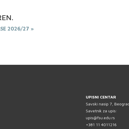
REN
.
ASE 2026/27 »
UPISNI CENTAR
Savski nasip 7, Beogra
Savetnik za upis:
upis@fsu.edu.rs
+381 11 4011216