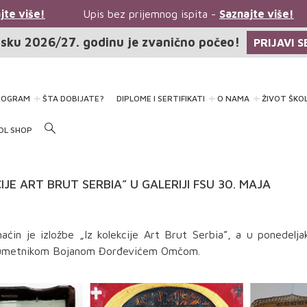
še!
Upis bez prijemnog ispita -
Saznajte više!
U
sku 2026/27. godinu je zvanično počeo!
PRIJAVI S
ROGRAM
ŠTA DOBIJATE?
DIPLOME I SERTIFIKATI
O NAMA
ŽIVOT ŠKO
OL SHOP
IJE ART BRUT SERBIA” U GALERIJI FSU 30. MAJA
ćin je izložbe „Iz kolekcije Art Brut Serbia”, a u ponedelja
sa umetnikom Bojanom Đorđevićem Omčom.