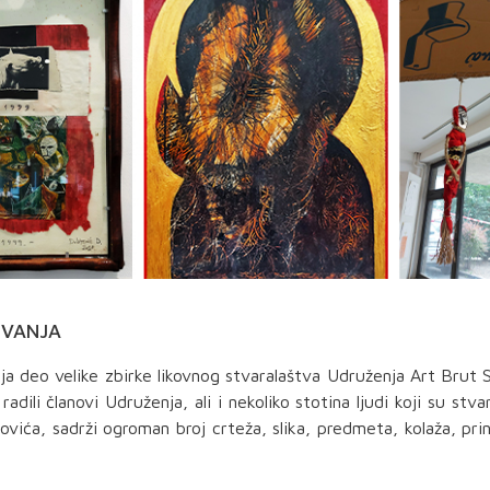
OVANJA
vlja deo velike zbirke likovnog stvaralaštva Udruženja Art Brut 
dili članovi Udruženja, ali i nekoliko stotina ljudi koji su stvar
ića, sadrži ogroman broj crteža, slika, predmeta, kolaža, pri