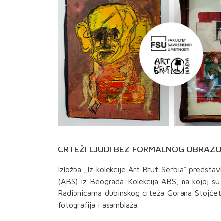
CRTEŽI LJUDI BEZ FORMALNOG OBRAZ
Izložba „Iz kolekcije Art Brut Serbia” predsta
(ABS) iz Beograda. Kolekcija ABS, na kojoj su ra
Radionicama dubinskog crteža Gorana Stojčetov
fotografija i asamblaža.