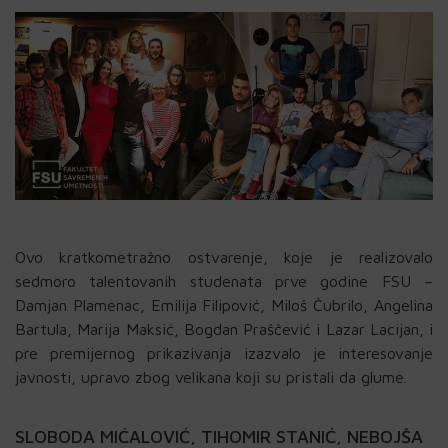
Ovo kratkometražno ostvarenje, koje je realizovalo
sedmoro talentovanih studenata prve godine FSU –
Damjan Plamenac, Emilija Filipović, Miloš Čubrilo, Angelina
Bartula, Marija Maksić, Bogdan Praščević i Lazar Lacijan, i
pre premijernog prikazivanja izazvalo je interesovanje
javnosti, upravo zbog velikana koji su pristali da glume.
SLOBODA MIĆALOVIĆ, TIHOMIR STANIĆ, NEBOJŠA