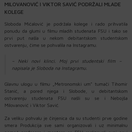
MILOVANOVIĆ I VIKTOR SAVIĆ PODRŽALI MLADE
KOLEGE
Sloboda Mićalović je podržala kolege i rado prihvatila
ponudu da glumi u filmu mladih studenata FSU i tako se
prvi put našla u nekom debitantskom studentskom
ostvarenju, čime se pohvalila na Instagramu.
– Neki novi klinci. Moj prvi studentski film –
napisala je Sloboda na Instagramu.
Glavnu ulogu u filmu „Metronomski um” tumači Tihomir
Stanić, a pored njega i Slobode, u debitantskom
ostvarenju studenata FSU našli su se i Nebojša
Milovanović i Viktor Savić.
Za veliku pohvalu je činjenica da su studenti prve godine
smera Produkcija sve sami organizovali i uz minimalnu