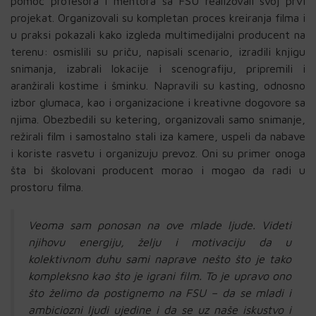
pomoć profesora i mentora sa FSU realizovali svoj prvi
projekat. Organizovali su kompletan proces kreiranja filma i
u praksi pokazali kako izgleda multimedijalni producent na
terenu: osmislili su priču, napisali scenario, izradili knjigu
snimanja, izabrali lokacije i scenografiju, pripremili i
aranžirali kostime i šminku. Napravili su kasting, odnosno
izbor glumaca, kao i organizacione i kreativne dogovore sa
njima. Obezbedili su ketering, organizovali samo snimanje,
režirali film i samostalno stali iza kamere, uspeli da nabave
i koriste rasvetu i organizuju prevoz. Oni su primer onoga
šta bi školovani producent morao i mogao da radi u
prostoru filma.
Veoma sam ponosan na ove mlade ljude. Videti
njihovu energiju, želju i motivaciju da u
kolektivnom duhu sami naprave nešto što je tako
kompleksno kao što je igrani film. To je upravo ono
što želimo da postignemo na FSU – da se mladi i
ambiciozni ljudi ujedine i da se uz naše iskustvo i