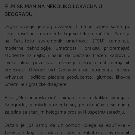
FILM SNIMAN NA NEKOLIKO LOKACIJA U
BEOGRADU
Organizovanje jednog ovakvog filma je uspeh samo po
sebi, posebno za studente koji su tek na početku. Studije
na Fakultetu savremenih umetnosti (FSU) kombinuju
moderne tehnologije, umetnost i praksu, pripremajući
studente na najbolji način da postanu traženi kadrovi u
svetu filma, pozorišta, televizije i drugih multimedijalnih
projekata. Ovakav vid školovanja od studenata stvara
vrhunske i odlično plaćene producente, glumce, likovne
umetnike i grafičke dizajnere.
Film „Metronomski um” sniman je na nekoliko lokacija u
Beogradu, a mladi studenti su, po okončanju snimanja,
zajedno sa starijim kolegama proslavili uspešnu saradnju.
Ostalo je još samo da uz pomoć kolega sa eduTV-a –
televizije koja se nalazi u okviru Fakulteta savremenih