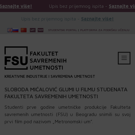
še!
Upis bez prijemnog ispita -
Saznajte više!
Upis bez prijemnog ispita -
Saznajte više!
STUDENTSKI PORTAL
|
PLATFORMA ZA PODRŠKU UČENJU
KREATIVNE INDUSTRIJE I SAVREMENA UMETNOST
SLOBODA MIĆALOVIĆ GLUMI U FILMU STUDENATA
FAKULTETA SAVREMENIH UMETNOSTI
Studenti prve godine umetničke produkcije Fakulteta
savremenih umetnosti (FSU) u Beogradu snimili su svoj
prvi film pod nazivom „Metronomski um”.