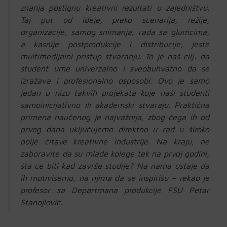
znanja postignu kreativni rezultati u zajedništvu.
Taj put od ideje, preko scenarija, režije,
organizacije, samog snimanja, rada sa glumcima,
a kasnije postprodukcije i distribucije, jeste
multimedijalni pristup stvaranju. To je naš cilj: da
student ume univerzalno i sveobuhvatno da se
izražava i profesionalno osposobi. Ovo je samo
jedan u nizu takvih projekata koje naši studenti
samoinicijativno ili akademski stvaraju. Praktična
primena naučenog je najvažnija, zbog čega ih od
prvog dana uključujemo direktno u rad u široko
polje čitave kreativne industrije. Na kraju, ne
zaboravite da su mlade kolege tek na prvoj godini,
šta ce biti kad završe studije? Na nama ostaje da
ih motivišemo, na njima da se inspirišu – rekao je
profesor sa Departmana produkcije FSU Petar
Stanojlović.