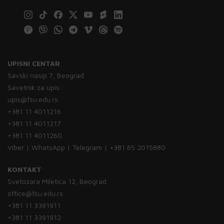
UPISNI CENTAR
Savski nasip 7, Beograd
Savetnik za upis:
upis@fsu.edu.rs
+381 11 4011216
+381 11 4011217
+381 11 4011260
Viber | WhatsApp | Telegram | +381 65 2015880
KONTAKT
Svetozara Miletića 12, Beograd
office@fsu.edu.rs
+381 11 3391911
+381 11 3391912