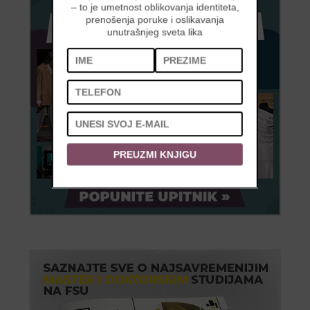
– to je umetnost oblikovanja identiteta,
prenošenja poruke i oslikavanja
unutrašnjeg sveta lika
PREUZMI KNJIGU