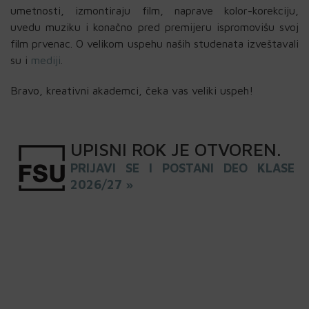
umetnosti, izmontiraju film, naprave kolor-korekciju,
uvedu muziku i konačno pred premijeru ispromovišu svoj
film prvenac. O velikom uspehu naših studenata izveštavali
su i
mediji
.
Bravo, kreativni akademci, čeka vas veliki uspeh!
UPISNI
ROK
JE OTVOREN
.
PRIJAVI SE I POSTANI DEO KLASE
2026/27 »