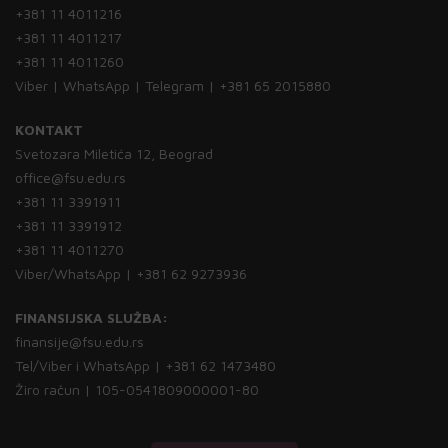
+381 11 4011216
+381 11 4011217
+381 11 4011260
Viber | WhatsApp | Telegram | +381 65 2015880
KONTAKT
Svetozara Miletića 12, Beograd
office@fsu.edu.rs
+381 11 3391911
+381 11 3391912
+381 11 4011270
Viber/WhatsApp | +381 62 9273936
FINANSIJSKA SLUŽBA:
finansije@fsu.edu.rs
Tel/Viber i WhatsApp | +381 62 1473480
Žiro račun | 105-0541809000001-80