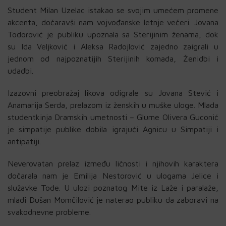
Student Milan Uzelac istakao se svojim umećem promene
akcenta, dočaravši nam vojvođanske letnje večeri. Jovana
Todorović je publiku upoznala sa Sterijinim ženama, dok
su Ida Veljković i Aleksa Radojlović zajedno zaigrali u
jednom od najpoznatijih Sterijinih komada, Ženidbi i
udadbi.
Izazovni preobražaj likova odigrale su Jovana Stević i
Anamarija Serda, prelazom iz ženskih u muške uloge. Mlada
studentkinja Dramskih umetnosti – Glume Olivera Guconić
je simpatije publike dobila igrajući Agnicu u Simpatiji i
antipatiji.
Neverovatan prelaz između ličnosti i njihovih karaktera
dočarala nam je Emilija Nestorović u ulogama Jelice i
služavke Tode. U ulozi poznatog Mite iz Laže i paralaže,
mladi Dušan Momčilović je naterao publiku da zaboravi na
svakodnevne probleme.