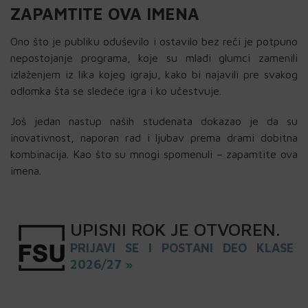
ZAPAMTITE OVA IMENA
Ono što je publiku oduševilo i ostavilo bez reči je potpuno
nepostojanje programa, koje su mladi glumci zamenili
izlaženjem iz lika kojeg igraju, kako bi najavili pre svakog
odlomka šta se sledeće igra i ko učestvuje.
Još jedan nastup naših studenata dokazao je da su
inovativnost, naporan rad i ljubav prema drami dobitna
kombinacija. Kao što su mnogi spomenuli – zapamtite ova
imena.
UPISNI
ROK
JE OTVOREN
.
PRIJAVI SE I POSTANI DEO KLASE
2026/27 »