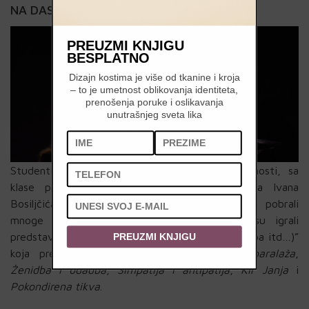
NA DASKAMA STERIJINOG POZORJA
PREUZMI KNJIGU
BESPLATNO
Dizajn kostima je više od tkanine i kroja
– to je umetnost oblikovanja identiteta,
prenošenja poruke i oslikavanja
unutrašnjeg sveta lika
Studenti druge godine Akademije lepih umetnosti, sa
klase profesorke Vide Ognjenović i asistenta Ivana
Bosiljčića, nastupili su na Sterijinom pozorju i pobrali
mnoge pohvale kritike i publike. Studenti su igrali
predstavu „Simpatija i antipatija (Ženidba i udadba itd…)”
PREUZMI KNJIGU
koja predstavlja delove iz komada
Laža i paralaža
,
Ženidba i udadba
,
Simpatija i antipatija
,
Kir Janja
i
Pokondirena tikva
.