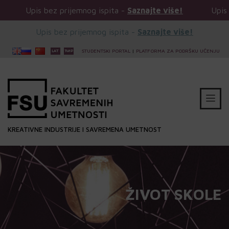
bez prijemnog ispita -
Saznajte više!
Upis bez prijemno
Upis bez prijemnog ispita -
Saznajte više!
STUDENTSKI PORTAL
|
PLATFORMA ZA PODRŠKU UČENJU
KREATIVNE INDUSTRIJE I SAVREMENA UMETNOST
ŽIVOT SKOLE