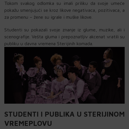
Tokom svakog odlomka su imali priliku da svoje umeće
pokažu smenjujući se kroz likove negativaca, pozitivaca, a
za promenu – žene su igrale i muške likove.
Studenti su pokazali svoje znanje iz glume, muzike, ali i
scenografije. Vešta gluma i prepoznatljiv akcenat vratili su
publiku u davna vremena Sterijinih komada.
STUDENTI I PUBLIKA U STERIJINOM
VREMEPLOVU