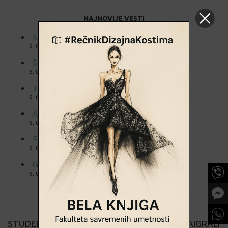
NAJNOVIJE VESTI
ŠKOLA ZA DIZAJN TEKSTILA
6. 08. 2026.
ŠKOLA ZA DIZAJN
6. 08. 2026.
TEHNIČKA ŠKOLA „DRVO ART“
6. 08. 2026.
ARHITEKTONSKO TEHNIČKA ŠKOLA
6. 08. 2026.
PRVA EKONOMSKA ŠKOLA
6. 08. 2026.
GIMNAZIJA „SVETI SAVA“
6. 08. 2026.
STUDENTI AKADEMIJE LEPIH UMETNOSTI ZAIGRALI