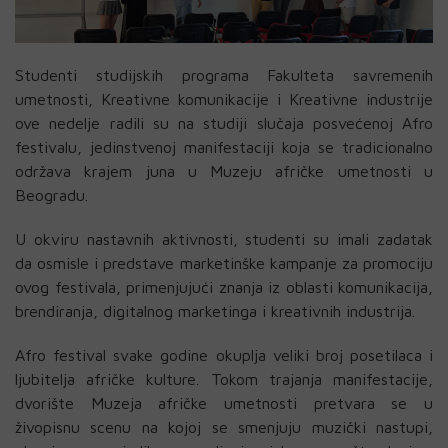
Studenti studijskih programa Fakulteta savremenih
umetnosti, Kreativne komunikacije i Kreativne industrije
ove nedelje radili su na studiji slučaja posvećenoj Afro
festivalu, jedinstvenoj manifestaciji koja se tradicionalno
održava krajem juna u Muzeju afričke umetnosti u
Beogradu.
U okviru nastavnih aktivnosti, studenti su imali zadatak
da osmisle i predstave marketinške kampanje za promociju
ovog festivala, primenjujući znanja iz oblasti komunikacija,
brendiranja, digitalnog marketinga i kreativnih industrija.
Afro festival svake godine okuplja veliki broj posetilaca i
ljubitelja afričke kulture. Tokom trajanja manifestacije,
dvorište Muzeja afričke umetnosti pretvara se u
živopisnu
scenu
na kojoj se
smenjuju
muzički nastupi,