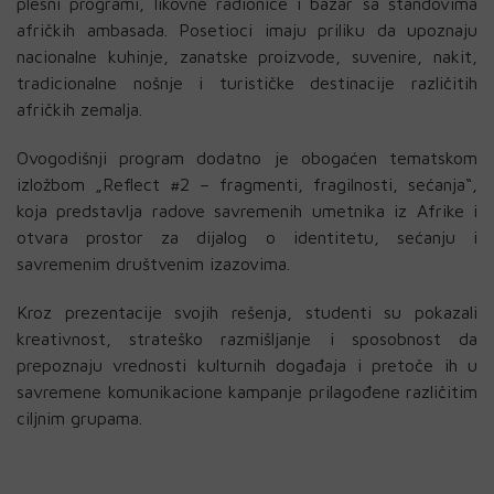
plesni programi, likovne radionice i bazar sa štandovima
afričkih ambasada. Posetioci imaju priliku da upoznaju
nacionalne kuhinje, zanatske proizvode, suvenire, nakit,
tradicionalne nošnje i turističke destinacije različitih
afričkih zemalja.
Ovogodišnji program dodatno je obogaćen tematskom
izložbom „Reflect #2 – fragmenti, fragilnosti, sećanja“,
koja predstavlja radove savremenih umetnika iz Afrike i
otvara prostor za dijalog o identitetu, sećanju i
savremenim društvenim izazovima.
Kroz prezentacije svojih rešenja, studenti su pokazali
kreativnost, strateško razmišljanje i sposobnost da
prepoznaju vrednosti kulturnih događaja i pretoče ih u
savremene komunikacione kampanje prilagođene različitim
ciljnim grupama.