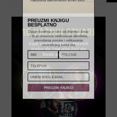
PREUZMI KNJIGU
BESPLATNO
Dizajn kostima je više od tkanine i kroja
– to je umetnost oblikovanja identiteta,
prenošenja poruke i oslikavanja
unutrašnjeg sveta lika
PREUZMI KNJIGU