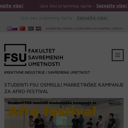
!
Upis bez prijemnog ispita -
Saznajte više!
Upi
Upis bez prijemnog ispita -
Saznajte više!
STUDENTSKI PORTAL
|
PLATFORMA ZA PODRŠKU UČENJU
KREATIVNE INDUSTRIJE I SAVREMENA UMETNOST
STUDENTI FSU OSMISLILI MARKETINŠKE KAMPANJE
ZA AFRO FESTIVAL