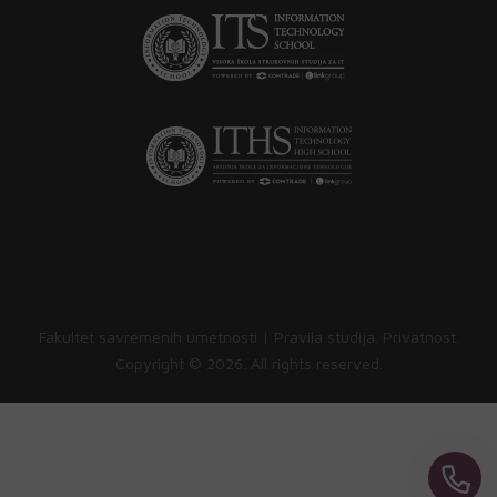
Fakultet savremenih umetnosti |
Pravila studija
.
Privatnost
.
Copyright ©
2026. All rights reserved.