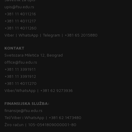
upis@fsu.edu.rs
+381 11 4011216
+381 11 4011217
+381 11 4011260
Viber | WhatsApp | Telegram | +381 65 2015880
KONTAKT
Svetozara Miletića 12, Beograd
office@fsu.edu.rs
+381 11 3391911
+381 11 3391912
+381 11 4011270
Viber/WhatsApp | +381 62 9273936
FINANSIJSKA SLUŽBA:
finansije@fsu.edu.rs
Tel/Viber i WhatsApp | +381 62 1473480
Žiro račun | 105-0541809000001-80