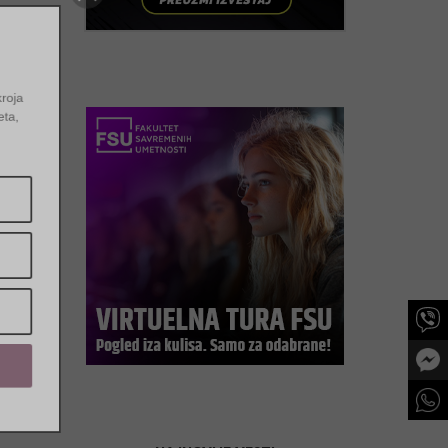
e i kroja
entiteta,
a