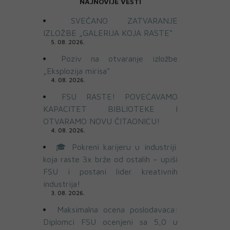
NAJNOVIJE VESTI
SVEČANO ZATVARANJE
IZLOŽBE „GALERIJA KOJA RASTE“
5. 08. 2026.
Poziv na otvaranje izložbe
„Eksplozija mirisa”
4. 08. 2026.
FSU RASTE! POVEĆAVAMO
KAPACITET BIBLIOTEKE I
OTVARAMO NOVU ČITAONICU!
4. 08. 2026.
🎓 Pokreni karijeru u industriji
koja raste 3x brže od ostalih – upiši
FSU i postani lider kreativnih
industrija!
3. 08. 2026.
Maksimalna ocena poslodavaca:
Diplomci FSU ocenjeni sa 5,0 u