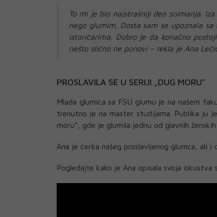
To mi je bio najstrašniji deo snimanja. I
nego glumim. Dosta sam se upoznala sa t
istoričarima. Dobro je da konačno postoj
nešto slično ne ponovi – rekla je Ana Lečić
PROSLAVILA SE U SERIJI „DUG MORU”
Mlada glumica sa FSU glumu je na našem fakul
trenutno je na master studijama. Publika ju je
moru”, gde je glumila jednu od glavnih ženskih
Ana je ćerka našeg proslavljenog glumca, ali i
Pogledajte kako je Ana opisala svoja iskustva 