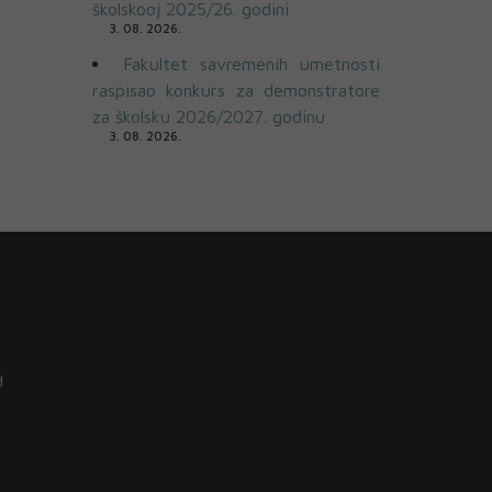
školskooj 2025/26. godini
3. 08. 2026.
Fakultet savremenih umetnosti
raspisao konkurs za demonstratore
za školsku 2026/2027. godinu
3. 08. 2026.
d