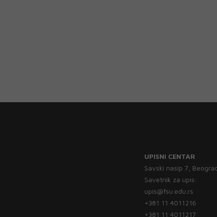
UPISNI CENTAR
Savski nasip 7, Beogra
Savetnik za upis:
upis@fsu.edu.rs
+381 11 4011216
+381 11 4011217