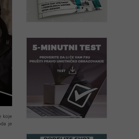
e koje
ada je