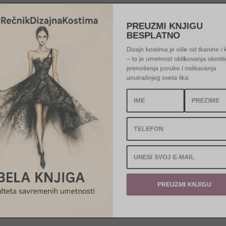
PREUZMI KNJIGU
BESPLATNO
Dizajn kostima je više od tkanin
– to je umetnost oblikovanja id
prenošenja poruke i oslikavanj
unutrašnjeg sveta lika
PREUZMI KNJIGU