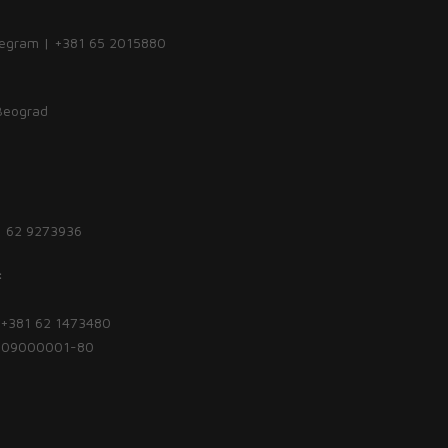
legram | +381 65 2015880
 Beograd
1 62 9273936
:
| +381 62 1473480
1809000001-80