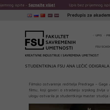
ta -
Saznajte više!
Upis bez prijemnog ispita -
Saznajt
Predupis za akadem
UPIS
P
FSU SCHO
KREATIVNE INDUSTRIJE I SAVREMENA UMETNOST
STUDENTKINJA FSU ANA LEČIĆ ODIGRALA
Filmsko ostvarenje reditelja Predraga – Gage 
filmu, koji govori o stradanju srpskog življ
ulogu ostvarila je studentkinja master studij