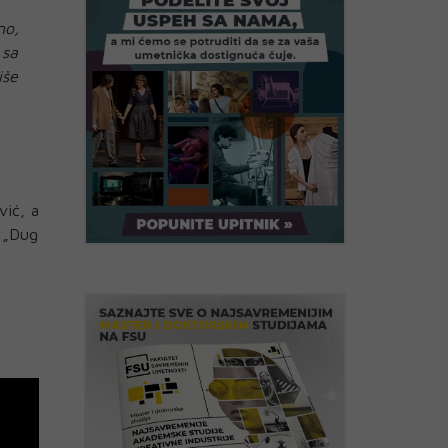
no,
 sa
iše
vić, a
i „Dug