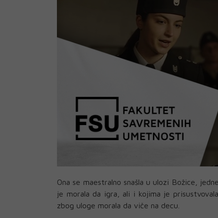
Ona se maestralno snašla u ulozi Božice, jedne
je morala da igra, ali i kojima je prisustvova
zbog uloge morala da viče na decu.