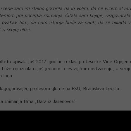
za scene sam im stalno govorila da ih volim, da ne vičem stvar
emom pre početka snimanja. Čitala sam knjige, razgovarala
i ovakav film, da nam istorija bude za nauk, da se nikada v
 o svojoj ulozi.
tetu upisala još 2017. godine u klasi profesorke Vide Ognjeno
 bliže upoznala u još jednom televizijskom ostvarenju, u serij
 uloga.
 dugogodišnjeg profesora glume na FSU, Branislava Lečića.
sa snimanja filma „Dara iz Jasenovca”.