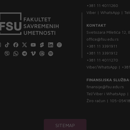
+381 11 4011260
Viber | WhatsApp | Te
KONTAKT
Svetozara Miletića 12,
office@fsu.edu.rs
+381 11 3391911
+381 11 3391912
+381 11 4011270
Viber/WhatsApp | +38
FINANSIJSKA SLUŽBA
finansije@fsu.edu.rs
Tel/Viber i WhatsApp 
Žiro račun | 105-054
SITEMAP