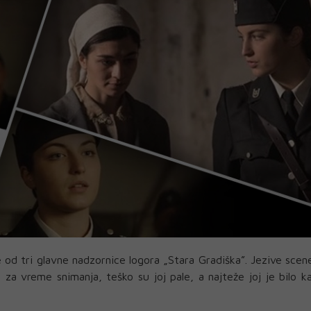
 od tri glavne nadzornice logora „Stara Gradiška”. Jezive scen
la za vreme snimanja, teško su joj pale, a najteže joj je bilo k