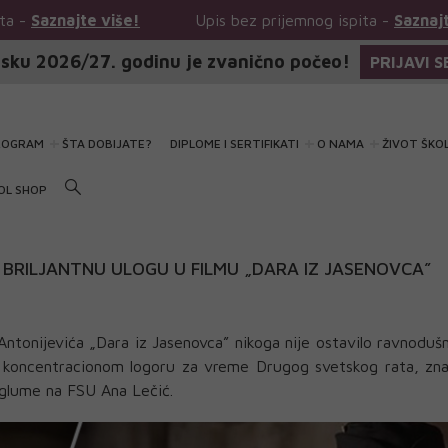
e više!
Upis bez prijemnog ispita -
Saznajte više!
sku 2026/27. godinu je zvanično počeo!
PRIJAVI S
ROGRAM
ŠTA DOBIJATE?
DIPLOME I SERTIFIKATI
O NAMA
ŽIVOT ŠKO
OL SHOP
 BRILJANTNU ULOGU U FILMU „DARA IZ JASENOVCA”
Antonijevića „Dara iz Jasenovca” nikoga nije ostavilo ravnoduš
a u koncentracionom logoru za vreme Drugog svetskog rata, zn
a glume na FSU Ana Lečić.