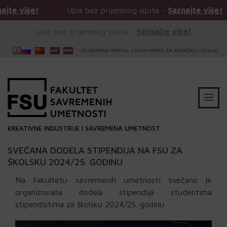
e!
Upis bez prijemnog ispita -
Saznajte više!
Up
Upis bez prijemnog ispita -
Saznajte više!
STUDENTSKI PORTAL
|
PLATFORMA ZA PODRŠKU UČENJU
KREATIVNE INDUSTRIJE I SAVREMENA UMETNOST
SVEČANA DODELA STIPENDIJA NA FSU ZA
ŠKOLSKU 2024/25. GODINU
Na Fakultetu savremenih umetnosti svečano je
organizovana dodela stipendija studentima
stipendistima za školsku 2024/25. godinu.