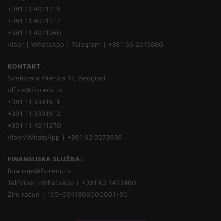
+381 11 4011216
+381 11 4011217
+381 11 4011260
Viber | WhatsApp | Telegram | +381 65 2015880
KONTAKT
Svetozara Miletića 12, Beograd
office@fsu.edu.rs
+381 11 3391911
+381 11 3391912
+381 11 4011270
Viber/WhatsApp | +381 62 9273936
FINANSIJSKA SLUŽBA:
finansije@fsu.edu.rs
Tel/Viber i WhatsApp | +381 62 1473480
Žiro račun | 105-0541809000001-80