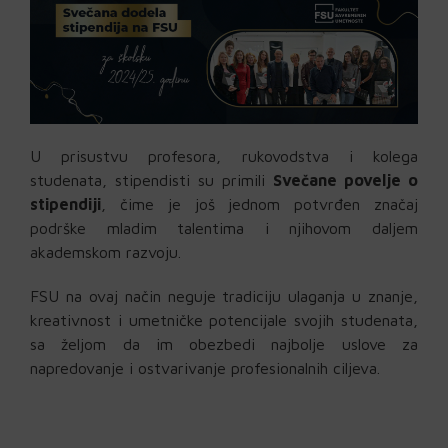
U prisustvu profesora, rukovodstva i kolega
studenata, stipendisti su primili
Svečane povelje o
stipendiji
, čime je još jednom potvrđen značaj
podrške mladim talentima i njihovom daljem
akademskom razvoju.
FSU na ovaj način neguje tradiciju ulaganja u znanje,
kreativnost i umetničke potencijale svojih studenata,
sa željom da im obezbedi najbolje uslove za
napredovanje i ostvarivanje profesionalnih ciljeva.