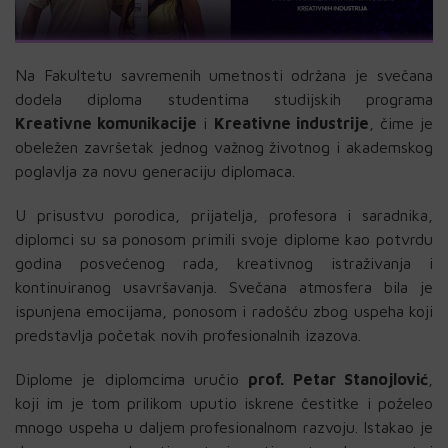
Na Fakultetu savremenih umetnosti održana je svečana
dodela diploma studentima studijskih programa
Kreativne komunikacije
i
Kreativne industrije
, čime je
obeležen završetak jednog važnog životnog i akademskog
poglavlja za novu generaciju diplomaca.
U prisustvu porodica, prijatelja, profesora i saradnika,
diplomci su sa ponosom primili svoje diplome kao potvrdu
godina posvećenog rada, kreativnog istraživanja i
kontinuiranog usavršavanja. Svečana atmosfera bila je
ispunjena emocijama, ponosom i radošću zbog uspeha koji
predstavlja početak novih profesionalnih izazova.
Diplome je diplomcima uručio
prof. Petar Stanojlović
,
koji im je tom prilikom uputio iskrene čestitke i poželeo
mnogo uspeha u daljem profesionalnom razvoju. Istakao je