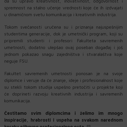
da su upravo kreativnost, inovativnost, odgovornost i
spremnost na stalno učenje vrednosti koje će ih izdvajati
u dinamičnom svetu komunikacija i kreativnih industrija.
Tokom svečanosti uručena su i priznanja najuspešnijim
studentima generacije, dok je umetnički program, koji su
pripremili studenti i profesori Fakulteta savremenih
umetnosti, dodatno ulepšao ovaj poseban događaj i još
jednom pokazao snagu zajedništva i stvaralaštva koje
neguje FSU.
Fakultet savremenih umetnosti ponosan je na svoje
diplomce i veruje da će znanje, ideje i profesionalnost koje
su stekli tokom studija uspešno pretočiti u projekte koji
će doprineti razvoju kreativnih industrija i savremenih
komunikacija.
Čestitamo svim diplomcima i želimo im mnogo
inspiracije, hrabrosti i uspeha na svakom narednom
koraku njihovog profesionalnog puta.
💛