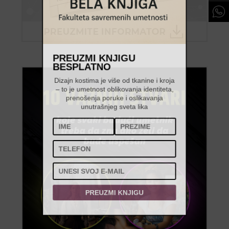
PREUZMI KNJIGU
BESPLATNO
Dizajn kostima je više od tkanine i kroja
– to je umetnost oblikovanja identiteta,
prenošenja poruke i oslikavanja
unutrašnjeg sveta lika
PREUZMI KNJIGU