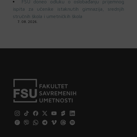
FSU doneo odluku o oslobađanju prijemnog
ispita za učenike istaknutih gimnazija, srednjih
stručnih škola i umetničkih škola
7. 08. 2026.