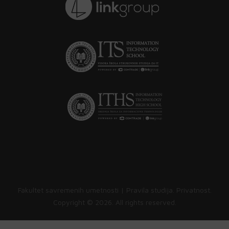
Fakultet savremenih umetnosti |
Pravila studija
.
Privatnost
.
Copyright ©
2026. All rights reserved.