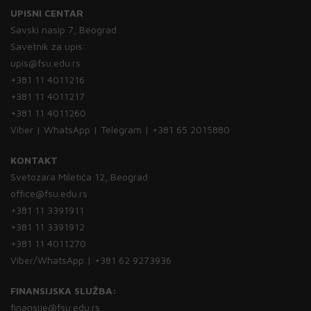
UPISNI CENTAR
Savski nasip 7, Beograd
Savetnik za upis:
upis@fsu.edu.rs
+381 11 4011216
+381 11 4011217
+381 11 4011260
Viber | WhatsApp | Telegram | +381 65 2015880
KONTAKT
Svetozara Miletića 12, Beograd
office@fsu.edu.rs
+381 11 3391911
+381 11 3391912
+381 11 4011270
Viber/WhatsApp | +381 62 9273936
FINANSIJSKA SLUŽBA:
finansije@fsu.edu.rs