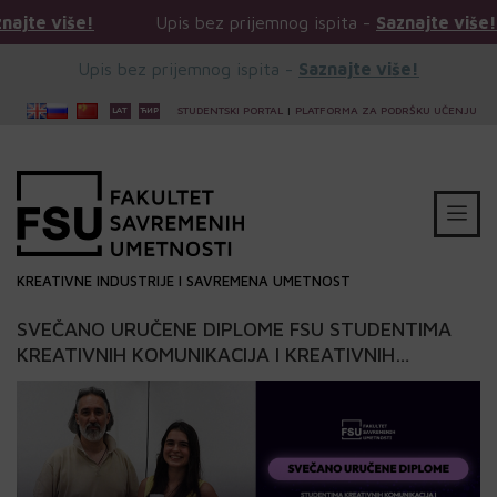
e!
Upis bez prijemnog ispita -
Saznajte više!
Up
Upis bez prijemnog ispita -
Saznajte više!
STUDENTSKI PORTAL
|
PLATFORMA ZA PODRŠKU UČENJU
KREATIVNE INDUSTRIJE I SAVREMENA UMETNOST
SVEČANO URUČENE DIPLOME FSU STUDENTIMA
KREATIVNIH KOMUNIKACIJA I KREATIVNIH
INDUSTRIJA