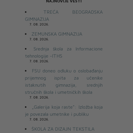
NAJNOVIJE VESTI
TREĆA BEOGRADSKA
GIMNAZIJA
7. 08. 2026.
ZEMUNSKA GIMNAZIJA
7. 08. 2026.
Srednja škola za Informacione
tehnologije -ITHS
7. 08. 2026.
FSU doneo odluku o oslobađanju
prijemnog ispita za učenike
istaknutih gimnazija, srednjih
stručnih škola i umetničkih škola
7. 08. 2026.
„Galerija koja raste“: Izložba koja
je povezala umetnike i publiku
7. 08. 2026.
ŠKOLA ZA DIZAJN TEKSTILA