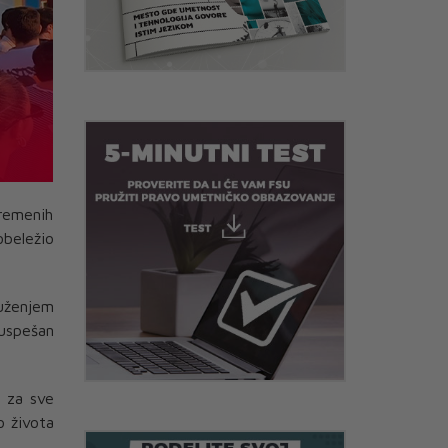
vremenih
beležio
ženjem
i uspešan
o za sve
o života