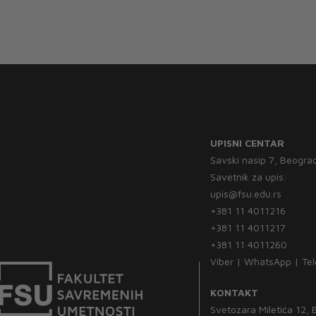
UPISNI CENTAR
Savski nasip 7, Beogra
Savetnik za upis:
upis@fsu.edu.rs
+381 11 4011216
+381 11 4011217
+381 11 4011260
Viber | WhatsApp | Te
KONTAKT
Svetozara Miletića 12,