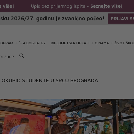
Upis bez prijemnog ispita -
Saznajte više!
Upis bez pr
sku 2026/27. godinu je zvanično počeo!
PRIJAVI S
ROGRAM
ŠTA DOBIJATE?
DIPLOME I SERTIFIKATI
O NAMA
ŽIVOT ŠKO
OL SHOP
Y OKUPIO STUDENTE U SRCU BEOGRADA