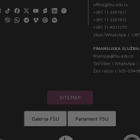
office@fsu.edu.rs
+381 11 3391911
+381 11 3391912
+381 11 4011270
Viber/WhatsApp | +38
FINANSIJSKA SLUŽBA
finansije@fsu.edu.rs
Tel/Viber i WhatsApp 
Žiro račun | 105-054
SITEMAP
Galerija FSU
Parlament FSU