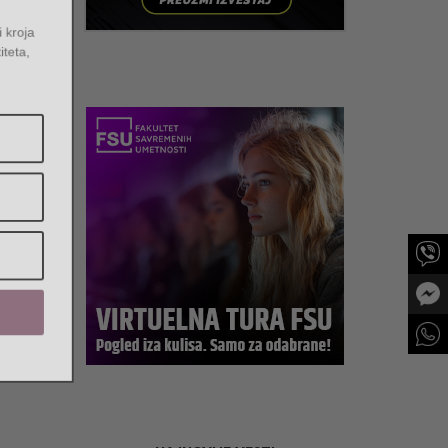
e i kroja
entiteta,
a