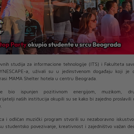
vnih studija za informacione tehnologije (ITS) i Fakulteta sa
YNESCAPE-a, uživali su u jedinstvenom događaju koji je o
erasi MAMA Shelter hotela u centru Beograda.
e bio ispunjen pozitivnom energijom, muzikom, dru
rijatelji naših institucija okupili su se kako bi zajedno proslavil
.
a i odličan muzički program stvorili su nezaboravno iskustv
su studentsko povezivanje, kreativnost i zajedništvo važan de