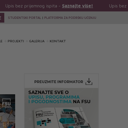
ijemnog ispita -
Saznajte više!
Upis bez prijemnog ispi
E
STUDENTSKI PORTAL
|
PLATFORMA ZA PODRŠKU UČENJU
LE
PROJEKTI
GALERIJA
KONTAKT