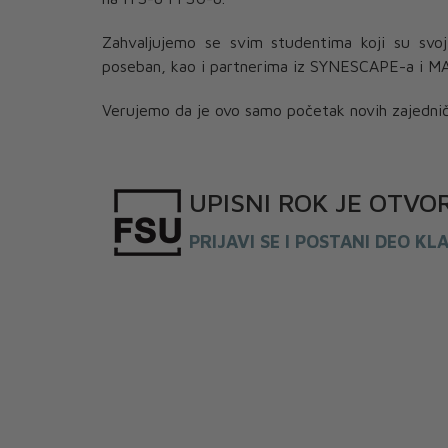
Zahvaljujemo se svim studentima koji su svoj
poseban, kao i partnerima iz SYNESCAPE-a i MA
Verujemo da je ovo samo početak novih zajednič
UPISNI
ROK
JE OTVO
PRIJAVI SE I POSTANI DEO KL