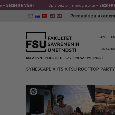
iše!
Upis bez prijemnog ispita -
Saznajte više!
Predupis za akadem
UPIS
P
FSU SCHO
KREATIVNE INDUSTRIJE I SAVREMENA UMETNOST
SYNESCAPE X ITS X FSU ROOFTOP PART