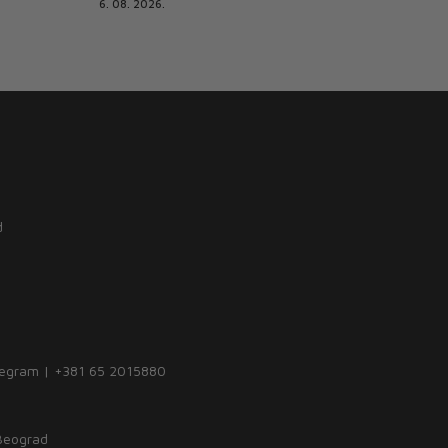
6. 08. 2026.
d
legram | +381 65 2015880
 Beograd