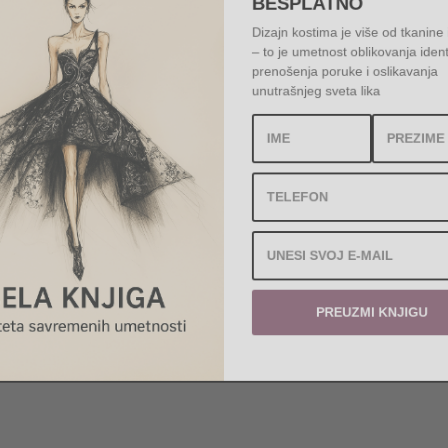
Dizajn kostima je više od tkanin
– to je umetnost oblikovanja id
prenošenja poruke i oslikavanj
unutrašnjeg sveta lika
PREUZMI KNJIGU