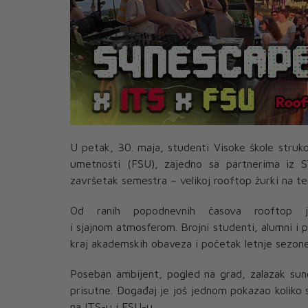
U petak, 30. maja, studenti Visoke škole struko
umetnosti (FSU), zajedno sa partnerima iz S
završetak semestra – velikoj rooftop žurki na t
Od ranih popodnevnih časova rooftop j
i
sjajnom
atmosferom
. Brojni studenti, alumni i p
kraj akademskih obaveza i početak letnje sezone
Poseban ambijent, pogled na grad, zalazak sunc
prisutne. Događaj je još jednom pokazao koliko 
na ITS-u i FSU-u.