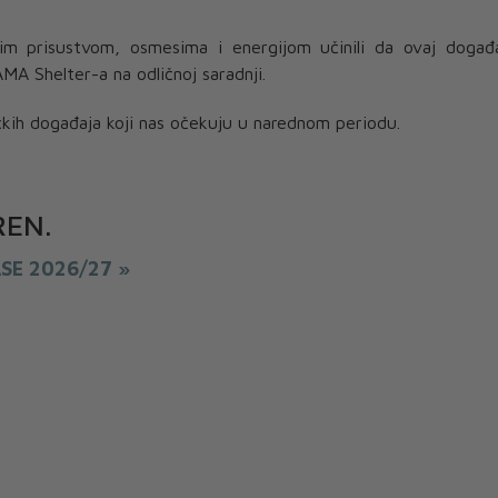
im prisustvom, osmesima i energijom učinili da ovaj događ
MA Shelter-a na odličnoj
saradnji
.
kih događaja koji nas očekuju u narednom periodu.
REN
.
ASE 2026/27 »