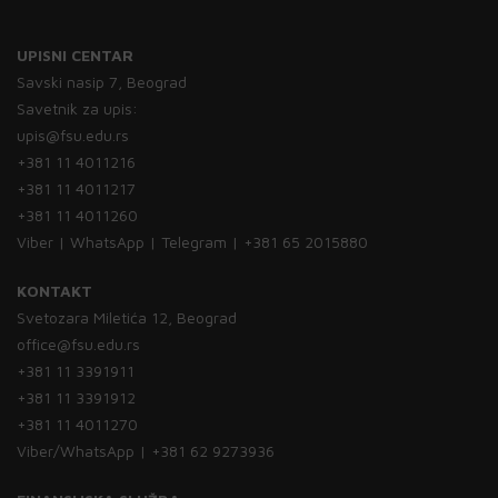
UPISNI CENTAR
Savski nasip 7, Beograd
Savetnik za upis:
upis@fsu.edu.rs
+381 11 4011216
+381 11 4011217
+381 11 4011260
Viber | WhatsApp | Telegram | +381 65 2015880
KONTAKT
Svetozara Miletića 12, Beograd
office@fsu.edu.rs
+381 11 3391911
+381 11 3391912
+381 11 4011270
Viber/WhatsApp | +381 62 9273936