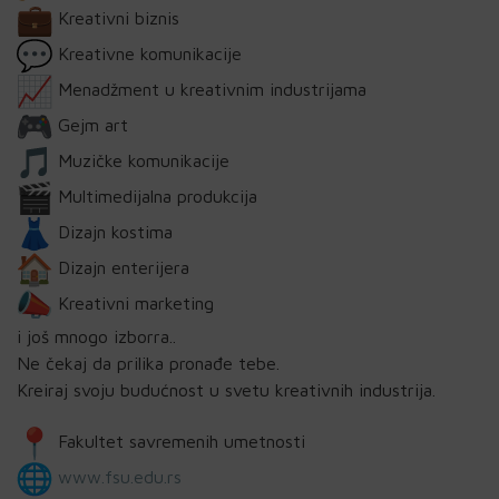
Kreativni biznis
Kreativne komunikacije
Menadžment u
kreativnim
industrijama
Gejm
art
Muzičke komunikacije
Multimedijalna produkcija
Dizajn kostima
Dizajn enterijera
Kreativni marketing
i još mnogo izborra..
Ne čekaj da prilika pronađe tebe.
Kreiraj svoju budućnost u svetu kreativnih industrija.
Fakultet savremenih umetnosti
www.fsu.edu.rs