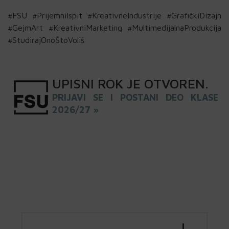
#FSU #PrijemniIspit #KreativneIndustrije #GrafičkiDizajn
#GejmArt #KreativniMarketing #MultimedijalnaProdukcija
#StudirajOnoŠtoVoliš
UPISNI
ROK
JE OTVOREN
.
PRIJAVI SE I POSTANI DEO KLASE
2026/27 »