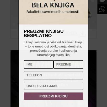
PREUZMI KNJIGU
BESPLATNO
Dizajn kostima je više od tkanine i kroja
– to je umetnost oblikovanja identiteta,
prenošenja poruke i oslikavanja
unutrašnjeg sveta lika
PREUZMI KNJIGU