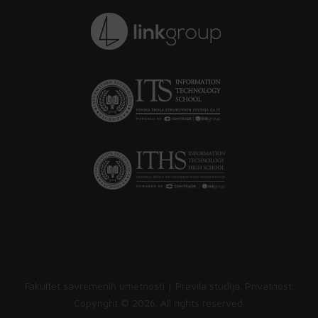
Fakultet savremenih umetnosti |
Pravila studija
.
Privatnost
.
Copyright ©
2026. All rights reserved.