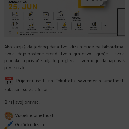
Ako sanjaš da jednog dana tvoj dizajn bude na bilbordima,
tvoja ideja postane brend, tvoja igra osvoji igrače ili tvoja
produkcija privuče hiljade pregleda – vreme je da napraviš
prvi korak.
Prijemni ispiti na Fakultetu savremenih umetnosti
zakazani su za 25. jun.
Biraj svoj pravac:
Vizuelne umetnosti
Grafički dizajn