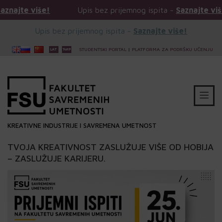
še!
Upis bez prijemnog ispita -
Saznajte više!
U
Upis bez prijemnog ispita -
Saznajte više!
STUDENTSKI PORTAL
|
PLATFORMA ZA PODRŠKU UČENJU
KREATIVNE INDUSTRIJE I SAVREMENA UMETNOST
TVOJA KREATIVNOST ZASLUŽUJE VIŠE OD HOBIJA
– ZASLUŽUJE KARIJERU.