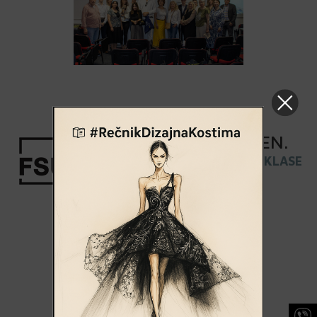
UPISNI
ROK
JE OTVOREN
.
PRIJAVI SE I POSTANI DEO KLASE
2026/27 »