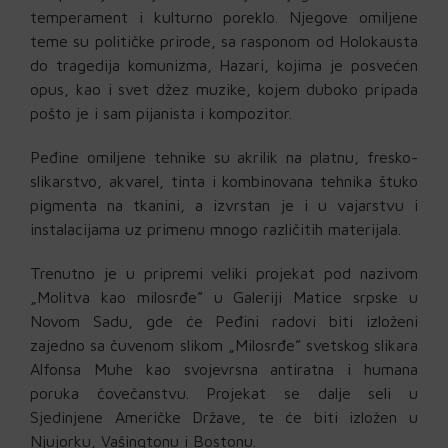
temperament i kulturno poreklo. Njegove omiljene
teme su političke prirode, sa rasponom od Holokausta
do tragedija komunizma, Hazari, kojima je posvećen
opus, kao i svet džez muzike, kojem duboko pripada
pošto je i sam pijanista i kompozitor.
Peđine omiljene tehnike su akrilik na platnu, fresko-
slikarstvo, akvarel, tinta i kombinovana tehnika štuko
pigmenta na tkanini, a izvrstan je i u vajarstvu i
instalacijama uz primenu mnogo različitih materijala.
Trenutno je u pripremi veliki projekat pod nazivom
„Molitva kao milosrđe” u Galeriji Matice srpske u
Novom Sadu, gde će Peđini radovi biti izloženi
zajedno sa čuvenom slikom „Milosrđe” svetskog slikara
Alfonsa Muhe kao svojevrsna antiratna i humana
poruka čovečanstvu. Projekat se dalje seli u
Sjedinjene Američke Države, te će biti izložen u
Njujorku, Vašingtonu i Bostonu.