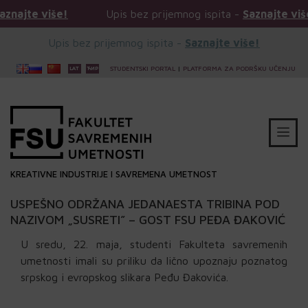
Upis bez prijemnog ispita -
Saznajte više!
Upis bez 
Upis bez prijemnog ispita -
Saznajte više!
STUDENTSKI PORTAL
|
PLATFORMA ZA PODRŠKU UČENJU
KREATIVNE INDUSTRIJE I SAVREMENA UMETNOST
USPEŠNO ODRŽANA JEDANAESTA TRIBINA POD
NAZIVOM „SUSRETI” – GOST FSU PEĐA ĐAKOVIĆ
U sredu, 22. maja, studenti Fakulteta savremenih
umetnosti imali su priliku da lično upoznaju poznatog
srpskog i evropskog slikara Peđu Đakovića.