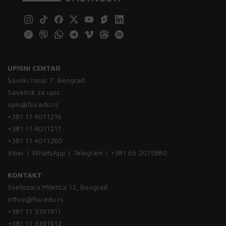
UPISNI CENTAR
Savski nasip 7, Beograd
Savetnik za upis:
upis@fsu.edu.rs
+381 11 4011216
+381 11 4011217
+381 11 4011260
Viber | WhatsApp | Telegram | +381 65 2015880
KONTAKT
Svetozara Miletića 12, Beograd
office@fsu.edu.rs
+381 11 3391911
+381 11 3391912