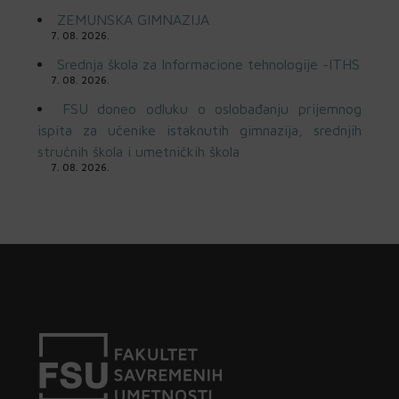
ZEMUNSKA GIMNAZIJA
7. 08. 2026.
Srednja škola za Informacione tehnologije -ITHS
7. 08. 2026.
FSU doneo odluku o oslobađanju prijemnog
ispita za učenike istaknutih gimnazija, srednjih
stručnih škola i umetničkih škola
7. 08. 2026.