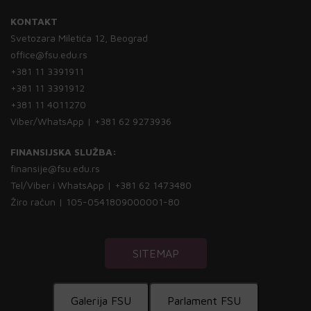
KONTAKT
Svetozara Miletića 12, Beograd
office@fsu.edu.rs
+381 11 3391911
+381 11 3391912
+381 11 4011270
Viber/WhatsApp | +381 62 9273936
FINANSIJSKA SLUŽBA:
finansije@fsu.edu.rs
Tel/Viber i WhatsApp | +381 62 1473480
Žiro račun | 105-0541809000001-80
SITEMAP
Galerija FSU
Parlament FSU