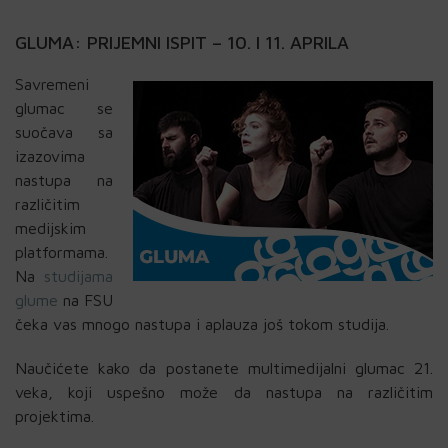
GLUMA: PRIJEMNI ISPIT – 10. I 11. APRILA
Savremeni
glumac se
suočava sa
izazovima
nastupa na
različitim
medijskim
platformama.
Na
studijama
glume
na FSU
čeka vas mnogo nastupa i aplauza još tokom studija.
Naučićete kako da postanete multimedijalni glumac 21.
veka, koji uspešno može da nastupa na različitim
projektima.