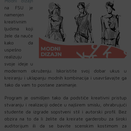
Modni dizajn
na FSU je
namenjen
kreativnim
ljudima koji
žele da nauče
kako da
uspešno
realizuju
svoje ideje u
modernom okruženju. Iskoristite svoj dobar ukus u
kreiranju i uklapanju modnih kombinacija i usavršavajte ga
tako da vam to postane zanimanje.
Program je osmišljen tako da podstiče kreativni pristup
stvaranju i realizaciji odeće u najširem smislu, ohrabrujući
studente da izgrade sopstveni stil i autorski profil. Bez
obzira na to da li želite da kreirate garderobu za široki
auditorijum ili da se bavite scenskim kostimom za