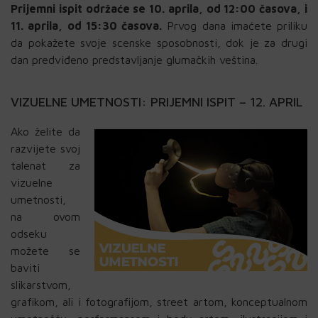
Prijemni ispit održaće se 10. aprila, od 12:00 časova, i
11. aprila, od 15:30 časova.
Prvog dana imaćete priliku
da pokažete svoje scenske sposobnosti, dok je za drugi
dan predviđeno predstavljanje glumačkih veština.
VIZUELNE UMETNOSTI: PRIJEMNI ISPIT – 12. APRIL
Ako želite da
razvijete svoj
talenat za
vizuelne
umetnosti,
na ovom
odseku
možete se
baviti
slikarstvom,
grafikom, ali i fotografijom, street artom, konceptualnom