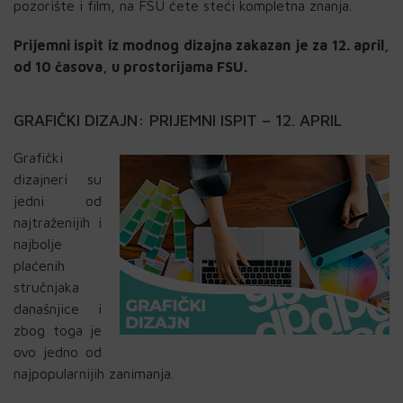
pozorište i film, na FSU ćete steći kompletna znanja.
Prijemni ispit iz modnog dizajna zakazan je za 12. april,
od 10 časova, u prostorijama FSU.
GRAFIČKI DIZAJN: PRIJEMNI ISPIT – 12. APRIL
Grafički
dizajneri su
jedni od
najtraženijih i
najbolje
plaćenih
stručnjaka
današnjice i
zbog toga je
ovo jedno od
najpopularnijih zanimanja.