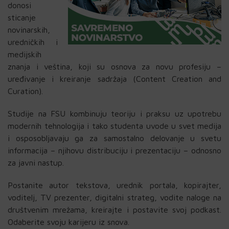
donosi
sticanje
novinarskih,
uredničkih i
medijskih
znanja i veština, koji su osnova za novu profesiju –
uređivanje i kreiranje sadržaja (Content Creation and
Curation).
Studije na FSU kombinuju teoriju i praksu uz upotrebu
modernih tehnologija i tako studenta uvode u svet medija
i osposobljavaju ga za samostalno delovanje u svetu
informacija – njihovu distribuciju i prezentaciju – odnosno
za javni nastup.
Postanite autor tekstova, urednik portala, kopirajter,
voditelj, TV prezenter, digitalni strateg, vodite naloge na
društvenim mrežama, kreirajte i postavite svoj podkast.
Odaberite svoju karijeru iz snova.