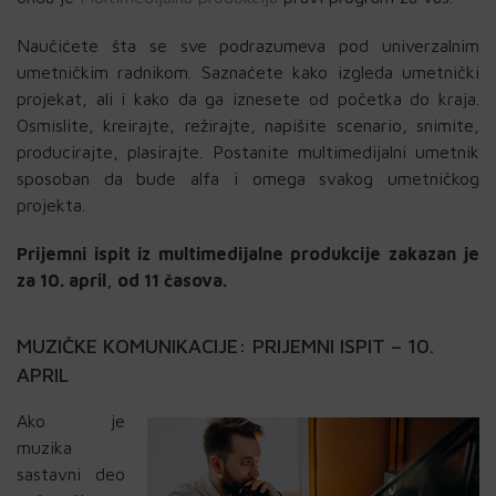
Naučićete šta se sve podrazumeva pod univerzalnim
umetničkim radnikom. Saznaćete kako izgleda umetnički
projekat, ali i kako da ga iznesete od početka do kraja.
Osmislite, kreirajte, režirajte, napišite scenario, snimite,
producirajte, plasirajte. Postanite multimedijalni umetnik
sposoban da bude alfa i omega svakog umetničkog
projekta.
Prijemni ispit iz multimedijalne produkcije zakazan je
za 10. april, od 11 časova.
MUZIČKE KOMUNIKACIJE: PRIJEMNI ISPIT – 10.
APRIL
Ako je
muzika
sastavni deo