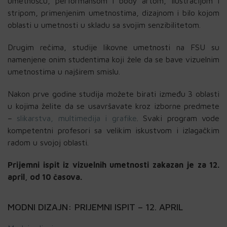
umetnošću, performansom i body artom, ilustracijom i
stripom, primenjenim umetnostima, dizajnom i bilo kojom
oblasti u umetnosti u skladu sa svojim senzibilitetom.
Drugim rečima, studije likovne umetnosti na FSU su
namenjene onim studentima koji žele da se bave vizuelnim
umetnostima u najširem smislu.
Nakon prve godine studija možete birati između 3 oblasti
u kojima želite da se usavršavate kroz izborne predmete
–
slikarstva, multimedija i grafike
. Svaki program vode
kompetentni profesori sa velikim iskustvom i izlagačkim
radom u svojoj oblasti.
Prijemni ispit iz vizuelnih umetnosti zakazan je za 12.
april, od 10 časova.
MODNI DIZAJN: PRIJEMNI ISPIT – 12. APRIL