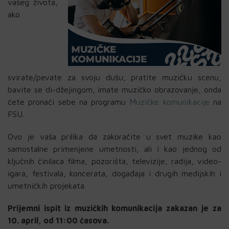
vašeg života,
ako
svirate/pevate za svoju dušu, pratite muzičku scenu,
bavite se di-džejingom, imate muzičko obrazovanje, onda
ćete pronaći sebe na programu
Muzičke komunikacije
na
FSU.
Ovo je vaša prilika da zakoračite u svet muzike kao
samostalne primenjene umetnosti, ali i kao jednog od
ključnih činilaca filma, pozorišta, televizije, radija, video-
igara, festivala, koncerata, događaja i drugih medijskih i
umetničkih projekata.
Prijemni ispit iz muzičkih komunikacija zakazan je za
10. april, od 11:00 časova.