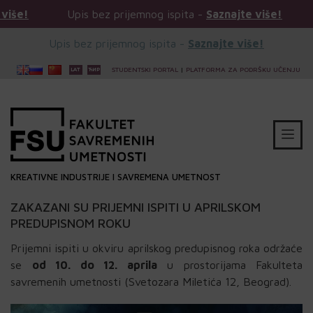
bez prijemnog ispita -
Saznajte više!
Upis bez prijemno
Upis bez prijemnog ispita -
Saznajte više!
STUDENTSKI PORTAL
|
PLATFORMA ZA PODRŠKU UČENJU
KREATIVNE INDUSTRIJE I SAVREMENA UMETNOST
ZAKAZANI SU PRIJEMNI ISPITI U APRILSKOM
PREDUPISNOM ROKU
Prijemni ispiti u okviru aprilskog predupisnog roka održaće
se
od 10. do 12. aprila
u prostorijama Fakulteta
savremenih umetnosti (Svetozara Miletića 12, Beograd).