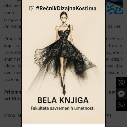
dizajnom,
onda je
program
Animacija, ilustracija i game art na FSU pravi izbor za vas.
Program
Game art
je fokusiran na sticanje znanja i veština
koji će vam omogućiti da svoj umetnički talenat
iskoristite u gejming industriji. Naučićete da ilustrujete i
animirate 2D i 3D junake, da napravite kompletan dizajn
video-igrice, da crtate stripove… ukratko, sve ono što
ovu rastuću granu industrije čini izuzetno zanimljivom i
traženom.
Prijemni ispit na smeru Game art održaće se 12. aprila,
od 10 časova.
DIZAJN ENTERIJERA: PRIJEMNI ISPIT – 12. APRIL