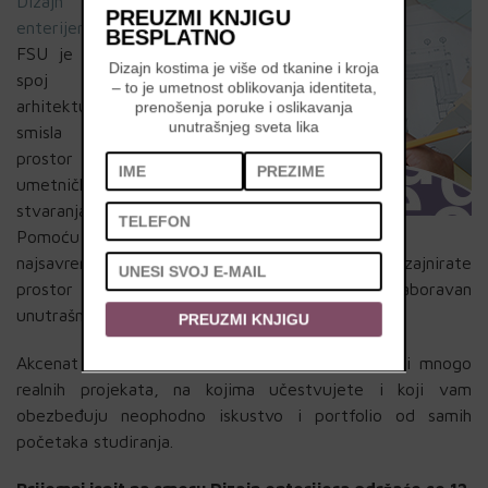
Dizajn
PREUZMI KNJIGU
enterijera
na
BESPLATNO
FSU je pravi
Dizajn kostima je više od tkanine i kroja
spoj
– to je umetnost oblikovanja identiteta,
arhitekture,
prenošenja poruke i oslikavanja
unutrašnjeg sveta lika
smisla za
prostor i
umetničkog
stvaranja.
Pomoću
najsavremenijih tehnologija naučićete da dizajnirate
prostor koji vas okružuje i da stvarate nezaboravan
unutrašnji ambijent.
PREUZMI KNJIGU
Akcenat na ovom smeru je na praktičnom radu i mnogo
realnih projekata, na kojima učestvujete i koji vam
obezbeđuju neophodno iskustvo i portfolio od samih
početaka studiranja.