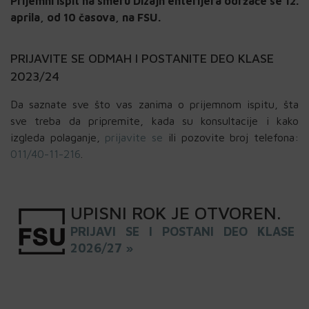
Prijemni ispit na smeru Dizajn enterijera održaće se 12.
aprila, od 10 časova, na FSU.
PRIJAVITE SE ODMAH I POSTANITE DEO KLASE
2023/24
Da saznate sve što vas zanima o prijemnom ispitu, šta
sve treba da pripremite, kada su konsultacije i kako
izgleda polaganje,
prijavite se
ili pozovite broj telefona:
011/40-11-216
.
UPISNI
ROK
JE OTVOREN
.
PRIJAVI SE I POSTANI DEO KLASE
2026/27 »