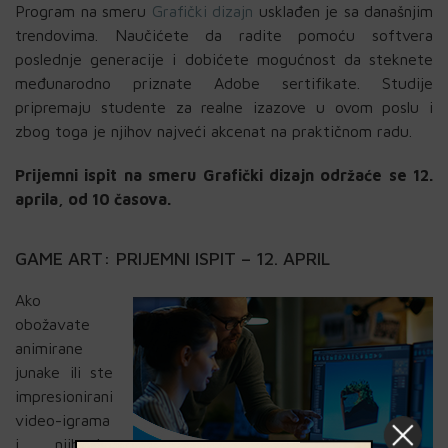
Program na smeru
Grafički dizajn
usklađen je sa današnjim
trendovima. Naučićete da radite pomoću softvera
poslednje generacije i dobićete mogućnost da steknete
međunarodno priznate Adobe sertifikate. Studije
pripremaju studente za realne izazove u ovom poslu i
zbog toga je njihov najveći akcenat na praktičnom radu.
Prijemni ispit na smeru Grafički dizajn održaće se 12.
aprila, od 10 časova.
GAME ART: PRIJEMNI ISPIT – 12. APRIL
Ako
obožavate
animirane
junake ili ste
impresionirani
video-igrama
i njihovim