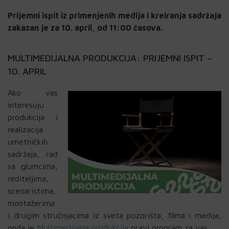
Prijemni ispit iz primenjenih medija i kreiranja sadržaja
zakazan je za 10. april, od 11:00 časova.
MULTIMEDIJALNA PRODUKCIJA: PRIJEMNI ISPIT –
10. APRIL
Ako vas
interesuju
produkcija i
realizacija
umetničkih
sadržaja, rad
sa glumcima,
rediteljima,
scenaristima,
montažerima
i drugim stručnjacima iz sveta pozorišta, filma i medija,
onda je
Multimedijalna produkcija
pravi program za vas.