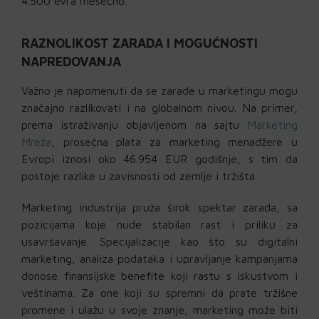
4.500 evra mesečno.
RAZNOLIKOST ZARADA I MOGUĆNOSTI
NAPREDOVANJA
Važno je napomenuti da se zarade u marketingu mogu
značajno razlikovati i na globalnom nivou. Na primer,
prema istraživanju objavljenom na sajtu
Marketing
Mreža
, prosečna plata za marketing menadžere u
Evropi iznosi oko 46.954 EUR godišnje, s tim da
postoje razlike u zavisnosti od zemlje i tržišta.
Marketing industrija pruža širok spektar zarada, sa
pozicijama koje nude stabilan rast i priliku za
usavršavanje. Specijalizacije kao što su digitalni
marketing, analiza podataka i upravljanje kampanjama
donose finansijske benefite koji rastu s iskustvom i
veštinama. Za one koji su spremni da prate tržišne
promene i ulažu u svoje znanje, marketing može biti