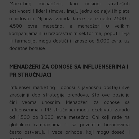
Marketing menadžeri, kao nosioci strateških
aktivnosti i lideri timova, imaju jednu od najviših plata
u industriji. Njihova zarada kreće se između 2.500 i
4.500 evra mesečno, a menadžeri u velikim
kompanijama ili u brzorastućim sektorima, poput IT-ja
ili farmacije, mogu dostići i iznose od 6.000 evra, uz
dodatne bonuse.
MENADŽERI ZA ODNOSE SA INFLUENSERIMA I
PR STRUČNJACI
Influenser marketing i odnosi s javnošću postaju sve
značajniji deo strategija brendova, što ove pozicije
čini veoma unosnim. Menadžeri za odnose sa
influenserima i PR stručnjaci mogu očekivati zaradu
od 1.500 do 3.000 evra mesečno. Oni koji rade na
globalnim kampanjama ili sa poznatim brendovima
često ostvaruju i veće prihode, koji mogu doseći i