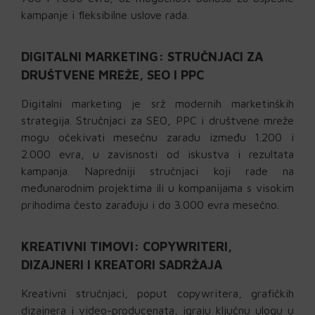
kampanje i fleksibilne uslove rada.
DIGITALNI MARKETING: STRUČNJACI ZA
DRUŠTVENE MREŽE, SEO I PPC
Digitalni marketing je srž modernih marketinških
strategija. Stručnjaci za SEO, PPC i društvene mreže
mogu očekivati mesečnu zaradu između 1.200 i
2.000 evra, u zavisnosti od iskustva i rezultata
kampanja. Napredniji stručnjaci koji rade na
međunarodnim projektima ili u kompanijama s visokim
prihodima često zarađuju i do 3.000 evra mesečno.
KREATIVNI TIMOVI: COPYWRITERI,
DIZAJNERI I KREATORI SADRŽAJA
Kreativni stručnjaci, poput copywritera, grafičkih
dizajnera i video-producenata, igraju ključnu ulogu u