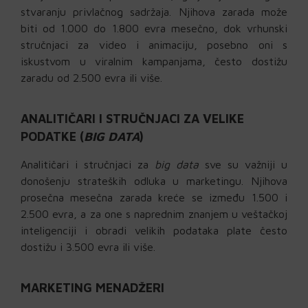
stvaranju privlačnog sadržaja. Njihova zarada može
biti od 1.000 do 1.800 evra mesečno, dok vrhunski
stručnjaci za video i animaciju, posebno oni s
iskustvom u viralnim kampanjama, često dostižu
zaradu od 2.500 evra ili više.
ANALITIČARI I STRUČNJACI ZA VELIKE
PODATKE (
BIG DATA
)
Analitičari i stručnjaci za
big data
sve su važniji u
donošenju strateških odluka u marketingu. Njihova
prosečna mesečna zarada kreće se između 1.500 i
2.500 evra, a za one s naprednim znanjem u veštačkoj
inteligenciji i obradi velikih podataka plate često
dostižu i 3.500 evra ili više.
MARKETING MENADŽERI