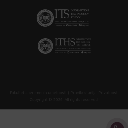
Fakultet savremenih umetnosti |
Pravila studija
.
Privatnost
.
Copyright ©
2026. All rights reserved.