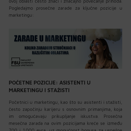
ovoj oblasti često znači i značajno povećanje prihoda.
Pogledajmo prosečne zarade za ključne pozicije u
marketingu:
POČETNE POZICIJE: ASISTENTI U
MARKETINGU I STAŽISTI
Početnici u marketingu, kao što su asistenti i stažisti,
često započinju karijeru s osnovnim primanjima, koja
im omogućavaju prikupljanje iskustva. Prosečna
mesečna zarada na ovim pozicijama kreće se između
700 i 1.000 evra, uz mogućnost bonusa za uspešne