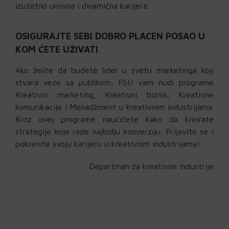
izuzetno unosna i dinamična karijera.
OSIGURAJTE SEBI DOBRO PLAĆEN POSAO U
KOM ĆETE UŽIVATI
Ako želite da budete lider u svetu marketinga koji
stvara veze sa publikom, FSU vam nudi programe
Kreativni marketing, Kreativni biznis, Kreativne
komunikacije i Menadžment u kreativnim industrijama.
Kroz ovej programe naučićete kako da kreirate
strategije koje rade najbolju konverziju. Prijavite se i
pokrenite svoju karijeru u kreativnim industrijama!
Departman za kreativne industrije