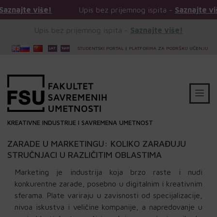
še!
Upis bez prijemnog ispita -
Saznajte više!
Upis bez prijemnog ispita -
Saznajte više!
STUDENTSKI PORTAL
|
PLATFORMA ZA PODRŠKU UČENJU
KREATIVNE INDUSTRIJE I SAVREMENA UMETNOST
ZARADE U MARKETINGU: KOLIKO ZARAĐUJU
STRUČNJACI U RAZLIČITIM OBLASTIMA
Marketing je industrija koja brzo raste i nudi
konkurentne zarade, posebno u digitalnim i kreativnim
sferama. Plate variraju u zavisnosti od specijalizacije,
nivoa iskustva i veličine kompanije, a napredovanje u