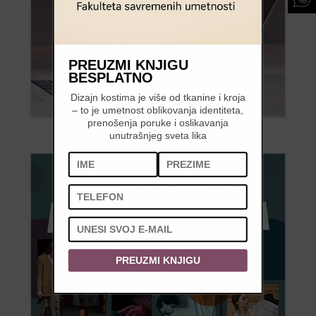
PREUZMI KNJIGU
BESPLATNO
Dizajn kostima je više od tkanine i kroja
– to je umetnost oblikovanja identiteta,
prenošenja poruke i oslikavanja
unutrašnjeg sveta lika
PREUZMI KNJIGU