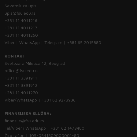
Savetnik za upis:
upis@fsu.edu.rs
+381 11 4011216
+381 11 4011217
+381 11 4011260
Viber | WhatsApp | Telegram | +381 65 2015880
KONTAKT
Svetozara Miletića 12, Beograd
office@fsu.edu.rs
+381 11 3391911
+381 11 3391912
+381 11 4011270
Viber/WhatsApp | +381 62 9273936
FINANSIJSKA SLUŽBA:
finansije@fsu.edu.rs
Tel/Viber i WhatsApp | +381 62 1473480
Žiro račun | 105-0541809000001-80