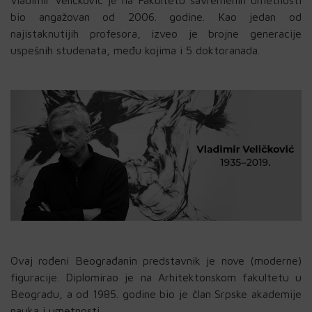
Vladimir Veličković je na Fakultetu savremenih umetnosti
bio angažovan od 2006. godine. Kao jedan od
najistaknutijih profesora, izveo je brojne generacije
uspešnih studenata, među kojima i 5 doktoranada.
Ovaj rođeni Beograđanin predstavnik je nove (moderne)
figuracije. Diplomirao je na Arhitektonskom fakultetu u
Beogradu, a od 1985. godine bio je član Srpske akademije
nauka i umetnosti.