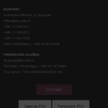
KONTAKT
Svetozara Miletića 12, Beograd
office@fsu.edu.rs
+381 11 3391911
+381 11 3391912
+381 11 4011270
Viber/WhatsApp | +381 62 9273936
FINANSIJSKA SLUŽBA:
finansije@fsu.edu.rs
Tel/Viber i WhatsApp | +381 62 1473480
Žiro račun | 105-0541809000001-80
SITEMAP
Galerija FSU
Parlament FSU