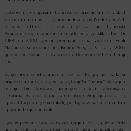
Odlikovan je najvišim francuskim priznanjem iz oblasti
kulture i umetnosti – „Commandeur dans l’ordre des Arts
et des Lettres” – i izabran je za člana francuske
Akademije lepih umetnosti u odeljenju za slikarstvo. Od
1983. do 2000. godine predavao je na fakultetu École
Nationale Supérieure des Beaux-Arts, u Parizu, a 2007.
godine odlikovan je francuskim Ordenom viteza Legije
časti.
Svoju prvu izložbu imao je već sa 16 godina, kada se
prijavio na konkurs u paviljonu „Cvijeta Zuzorić”. Kako je u
pitanju bio konkurs namenjen mladim afirmisanim
slikarima, Vladimir je morao da sakrije svoje godine, ali je,
i pored toga što je bio mlađi, postigao zapažene rezultate
i pobrao brojne pohvale.
Ljubav prema slikarstvu odvela ga je u Pariz, gde je 1983.
godine izabran za profesora na Visokoj nacionalnoj školi