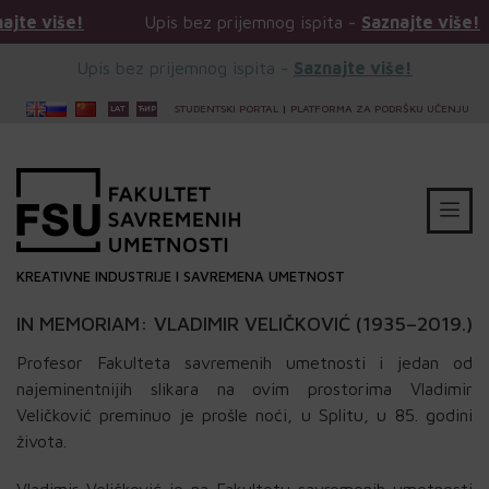
Upis bez prijemnog ispita -
Saznajte više!
Upis
Upis bez prijemnog ispita -
Saznajte više!
STUDENTSKI PORTAL
|
PLATFORMA ZA PODRŠKU UČENJU
KREATIVNE INDUSTRIJE I SAVREMENA UMETNOST
IN MEMORIAM: VLADIMIR VELIČKOVIĆ (1935–2019.)
Profesor Fakulteta savremenih umetnosti i jedan od
najeminentnijih slikara na ovim prostorima Vladimir
Veličković preminuo je prošle noći, u Splitu, u 85. godini
života.