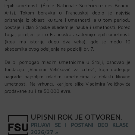
lepih umetnosti (École Nationale Supérieure des Beaux-
Arts). Tokom boravka u Francuskoj dobio je najviša
priznanja iz oblasti kulture i umetnosti, a u tom periodu
postaje i član Srpske akademije nauka i umetnosti. Pored
toga, primljen je i u Francusku akademiju lepih umetnosti
(koja ima istoriju dugu dva veka), gde je među 10
akademika ovog odeljenja na poziciji br. 7.
Da bi pomogao mladim umetnicima u Srbiji, osnovao je
fondaciju „Vladimir Veličković za crtež”, koja dodeljuje
nagrade najboljim mladim umetnicima iz oblasti likovne
umetnosti. Na vrhuncu karijere slike Vladimira Veličkovića
prodavane su i za 50.000 evra.
UPISNI
ROK
JE OTVOREN
.
PRIJAVI SE I POSTANI DEO KLASE
2026/27 »