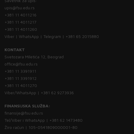
Savetnik za upis:
upis@fsu.edu.rs
+381 11 4011216
+381 11 4011217
+381 11 4011260
Viber | WhatsApp | Telegram | +381 65 2015880
KONTAKT
Svetozara Miletića 12, Beograd
office@fsu.edu.rs
+381 11 3391911
+381 11 3391912
+381 11 4011270
Viber/WhatsApp | +381 62 9273936
FINANSIJSKA SLUŽBA:
finansije@fsu.edu.rs
Tel/Viber i WhatsApp | +381 62 1473480
Žiro račun | 105-0541809000001-80