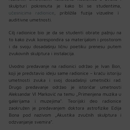
skulpturi pokrenuta je kako bi se studentima,
učesnicima radionice
, približila fuzija vizuelne i
auditivne umetnosti.
Cilj radionice bio je da se studenti obrate pažnju na
to kako zvuk korespondira sa materijalom i prostorom
i da svoju dosadašnju ličnu poetiku prenesu putem
zvukovnih skulptura i instalacija.
Uvodno predavanje na radionici održao je Ivan Bon,
koji je predstavio ideju same radionice – kraću istoriju
umetnosti zvuka i svoj dosadašnji umetnički rad.
Drugo predavanje održao je istoričar umetnosti
Aleksandar Vl Marković na temu „Primenjena muzika u
galerijama i muzejima”. Teorijski deo radionice
zaokružen je predavanjem doktora astrofizike Edija
Bona pod nazivom „Akustika zvučnih skulptura i
odzvanjanje svemira”.