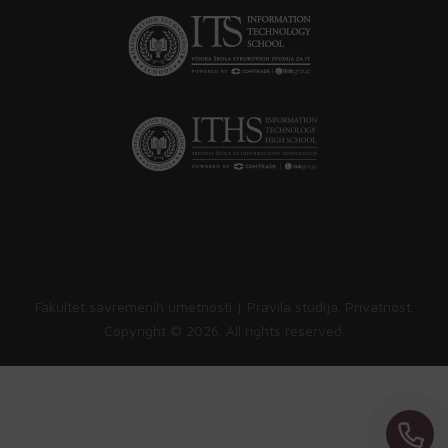
Fakultet savremenih umetnosti |
Pravila studija
.
Privatnost
.
Copyright ©
2026. All rights reserved.