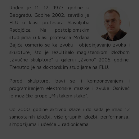
Rođen je 11. 12. 1977. godine u
Beogradu. Godine 2002. završio je
FLU u klasi profesora Slavoljuba
Radojčića. Na postdiplomskim
studijama u klasi profesora Mrđana
Bajića usmerio se ka zvuku i objedinjavanju zvuka i
skulpture, što je rezultiralo magistarskom izložbom
„Zvučne skulpture” u galeriji „Zvono” 2005. godine.
Trenutno je na doktorskim studijama na FLU.
Pored skulpture, bavi se i komponovanjem i
programiranjem elektronske muzike i zvuka. Osnivač
je muzičke grupe „Mistakemistake”.
Od 2000. godine aktivno izlaže i do sada je imao 12
samostalnih izložbi, više grupnih izložbi, performansa,
simpozijuma i učešća u radionicama.