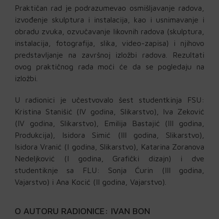
Praktičan rad je podrazumevao osmišljavanje radova,
izvođenje skulptura i instalacija, kao i usnimavanje i
obradu zvuka, ozvučavanje likovnih radova (skulptura,
instalacija, fotografija, slika, video-zapisa) i njihovo
predstavljanje na završnoj izložbi radova. Rezultati
ovog praktičnog rada moći će da se pogledaju na
izložbi.
U radionici je učestvovalo šest studentkinja FSU:
Kristina Stanišić (IV godina, Slikarstvo), Iva Zeković
(IV godina, Slikarstvo), Emilija Bastajić (III godina,
Produkcija), Isidora Simić (III godina, Slikarstvo),
Isidora Vranić (I godina, Slikarstvo), Katarina Zoranova
Nedeljković (I godina, Grafički dizajn) i dve
studentiknje sa FLU: Sonja Ćurin (III godina,
Vajarstvo) i Ana Kocić (II godina, Vajarstvo).
O AUTORU RADIONICE: IVAN BON