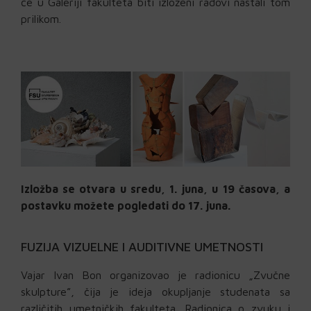
će u Galeriji fakulteta biti izloženi radovi nastali tom
prilikom.
Izložba se otvara u sredu, 1. juna, u 19 časova, a
postavku možete pogledati do 17. juna.
FUZIJA VIZUELNE I AUDITIVNE UMETNOSTI
Vajar Ivan Bon organizovao je radionicu „Zvučne
skulpture”, čija je ideja okupljanje studenata sa
različitih umetničkih fakulteta. Radionica o zvuku i