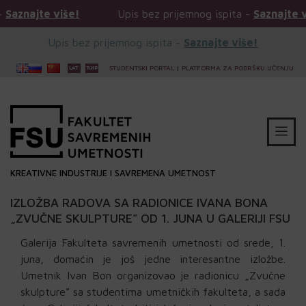
 više!
Upis bez prijemnog ispita -
Saznajte više!
Upis bez prijemnog ispita -
Saznajte više!
STUDENTSKI PORTAL
|
PLATFORMA ZA PODRŠKU UČENJU
KREATIVNE INDUSTRIJE I SAVREMENA UMETNOST
IZLOŽBA RADOVA SA RADIONICE IVANA BONA
„ZVUČNE SKULPTURE” OD 1. JUNA U GALERIJI FSU
Galerija Fakulteta savremenih umetnosti od srede, 1.
juna, domaćin je još jedne interesantne izložbe.
Umetnik Ivan Bon organizovao je radionicu „Zvučne
skulpture” sa studentima umetničkih fakulteta, a sada