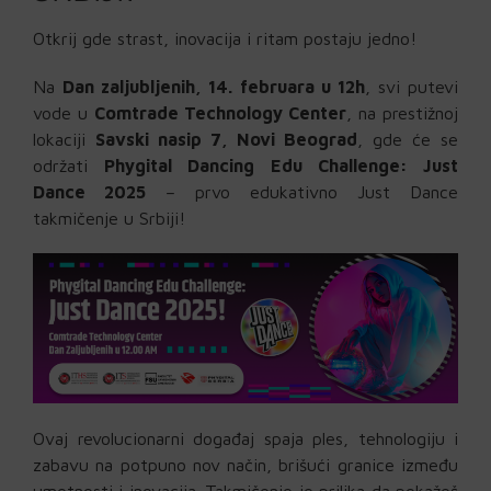
Otkrij gde strast, inovacija i ritam postaju jedno!
Na
Dan zaljubljenih, 14. februara u 12h
, svi putevi
vode u
Comtrade Technology Center
, na prestižnoj
lokaciji
Savski nasip 7, Novi Beograd
, gde će se
održati
Phygital Dancing Edu Challenge: Just
Dance 2025
– prvo edukativno Just Dance
takmičenje u Srbiji!
Ovaj revolucionarni događaj spaja ples, tehnologiju i
zabavu na potpuno nov način, brišući granice između