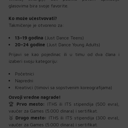
glasovima bira svoje favorite.
Ko može učestvovati?
Takmičenje je otvoreno za:
13–19 godina
(Just Dance Teens)
20–24 godine
(Just Dance Young Adults)
Prijavi se kao pojedinac ili u timu od dva člana i
izaberi svoju kategoriju:
Početnici
Napredni
Kreativci (timovi sa sopstvenim koreografijama)
Osvoji vredne nagrade!
🏆
Prvo mesto:
ITHS ili ITS stipendija (500 evra),
vaučer za Games (5.000 dinara) i sertifikat.
🥈
Drugo mesto:
ITHS ili ITS stipendija (300 evra),
vaučer za Games (5.000 dinara) i sertifikat.