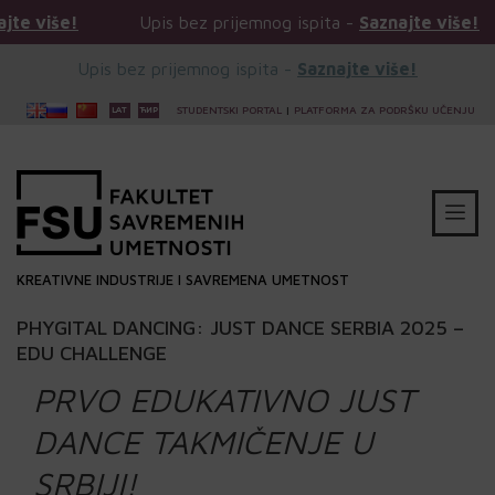
Upis bez prijemnog ispita -
Saznajte više!
Upis
Upis bez prijemnog ispita -
Saznajte više!
STUDENTSKI PORTAL
|
PLATFORMA ZA PODRŠKU UČENJU
KREATIVNE INDUSTRIJE I SAVREMENA UMETNOST
PHYGITAL DANCING: JUST DANCE SERBIA 2025 –
EDU CHALLENGE
PRVO EDUKATIVNO JUST
DANCE TAKMIČENJE U
SRBIJI!