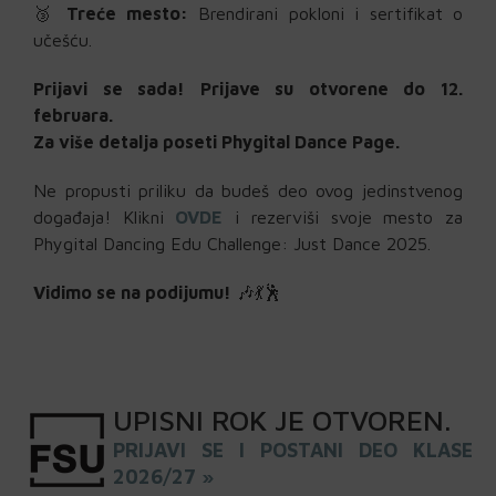
🥉
Treće mesto:
Brendirani pokloni i sertifikat o
učešću.
Prijavi se sada! Prijave su otvorene do 12.
februara.
Za više detalja poseti Phygital Dance Page.
Ne propusti priliku da budeš deo ovog jedinstvenog
događaja! Klikni
OVDE
i rezerviši svoje mesto za
Phygital Dancing Edu Challenge: Just Dance 2025.
Vidimo se na podijumu!
🎶💃🕺
UPISNI
ROK
JE OTVOREN
.
PRIJAVI SE I POSTANI DEO KLASE
2026/27 »