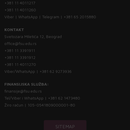
+381 11 4011217
+381 11 4011260
Viber | WhatsApp | Telegram | +381 65 2015880
KONTAKT
Svetozara Miletića 12, Beograd
office@fsu.edu.rs
+381 11 3391911
+381 11 3391912
+381 11 4011270
Viber/WhatsApp | +381 62 9273936
FINANSIJSKA SLUŽBA:
finansije@fsu.edu.rs
Tel/Viber i WhatsApp | +381 62 1473480
Žiro račun | 105-0541809000001-80
SITEMAP