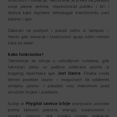
umetnosti i inovacija. Takmičenje je prilika da pokažeš
svoje plesne veštine, impresioniraš publiku i žiri i
doživiš kako digitalne tehnologije transformišu svet
zabave i igre.
Zakorači na podijum i pokaži zašto si šampion –
mesto gde inovacija i kreativnost igraju istim ritmom
čeka na tebe!
Kako funkcioniše?
Takmičenje se odvija u uzbudljivim rundama, gde
takmičari plešu uz pažljivo odabrane pesme iz
bogatog repertoara igre
Just Dance
. Finalna runda
donosi poseban izazov – mogućnost da odabereš
omiljenu pesmu i pokažeš svoj maksimum pred
stručnim žirijem i publikom.
Sudije iz
Phygital saveza Srbije
ocenjivaće učesnike
prema tačnosti pokreta, energiji, kreativnosti i
timskoj sinergiji, dok publika putem aplikacije