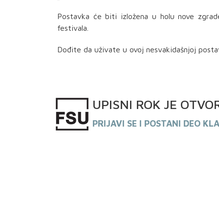
Postavka će biti izložena u holu nove zgrad
festivala.
Dođite da uživate u ovoj nesvakidašnjoj postav
UPISNI
ROK
JE OTVO
PRIJAVI SE I POSTANI DEO KL