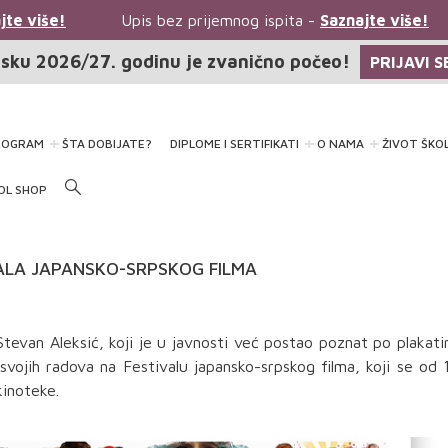
te više!
Upis bez prijemnog ispita -
Saznajte više!
sku 2026/27. godinu je zvanično počeo!
PRIJAVI S
ROGRAM
ŠTA DOBIJATE?
DIPLOME I SERTIFIKATI
O NAMA
ŽIVOT ŠKO
OL SHOP
ALA JAPANSKO-SRPSKOG FILMA
tevan Aleksić, koji je u javnosti već postao poznat po plakat
svojih radova na Festivalu japansko-srpskog filma, koji se od 
kinoteke.