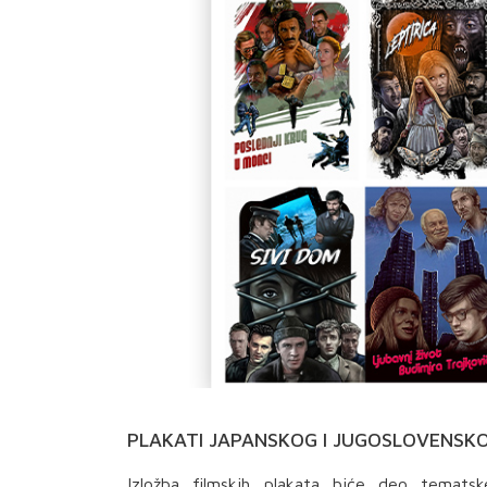
PLAKATI JAPANSKOG I JUGOSLOVENSKO
Izložba filmskih plakata biće deo tematsk