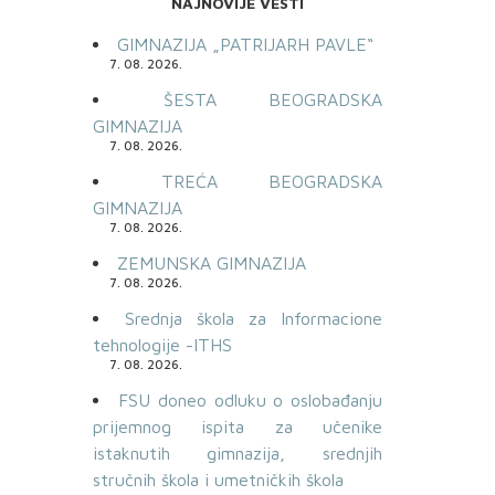
NAJNOVIJE VESTI
GIMNAZIJA „PATRIJARH PAVLE“
7. 08. 2026.
ŠESTA BEOGRADSKA
GIMNAZIJA
7. 08. 2026.
TREĆA BEOGRADSKA
GIMNAZIJA
7. 08. 2026.
ZEMUNSKA GIMNAZIJA
7. 08. 2026.
Srednja škola za Informacione
tehnologije -ITHS
7. 08. 2026.
FSU doneo odluku o oslobađanju
prijemnog ispita za učenike
istaknutih gimnazija, srednjih
stručnih škola i umetničkih škola