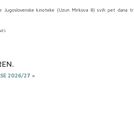
e Jugoslovenske kinoteke (Uzun Mirkova 8) svih pet dana tr
ci.
REN
.
ASE 2026/27 »
PREUZMI KNJIGU
BESPLATNO