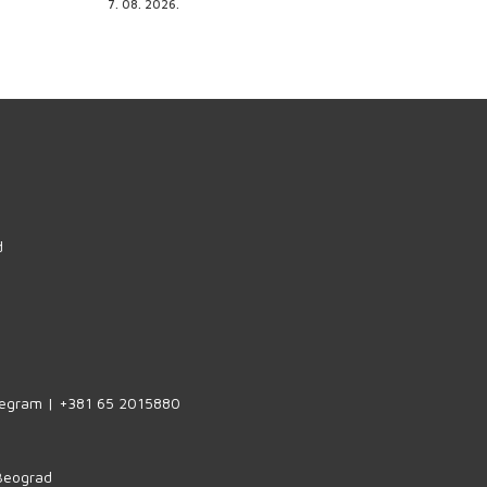
7. 08. 2026.
d
legram | +381 65 2015880
 Beograd