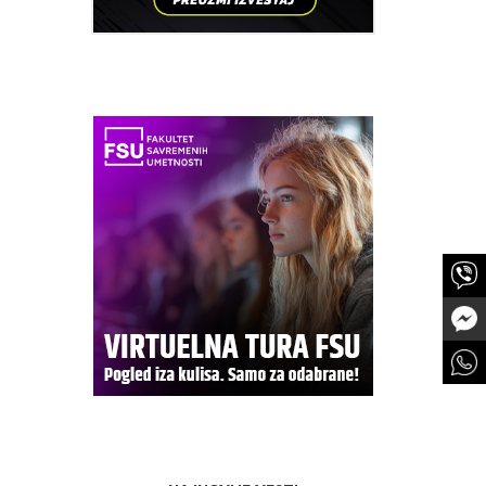
i kroja
titeta,