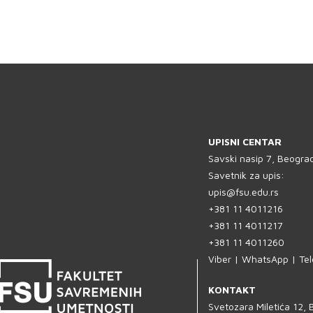
UPISNI CENTAR
Savski nasip 7, Beogra
Savetnik za upis:
upis@fsu.edu.rs
+381 11 4011216
+381 11 4011217
+381 11 4011260
Viber | WhatsApp | Te
KONTAKT
Svetozara Miletića 12,