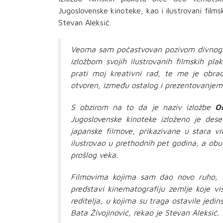
Jugoslovenske kinoteke, kao i ilustrovani films
Stevan Aleksić.
Veoma sam počastvovan pozivom divnog t
izložbom svojih ilustrovanih filmskih pl
prati moj kreativni rad, te me je obra
otvoren, između ostalog i prezentovanjem m
S obzirom na to da je naziv izložbe
O
Jugoslovenske kinoteke izloženo je dese
japanske filmove, prikazivane u stara v
ilustrovao u prethodnih pet godina, a ob
prošlog veka.
Filmovima kojima sam dao novo ruho, Fe
predstavi kinematografiju zemlje koje vi
reditelja, u kojima su traga ostavile jedi
Bata Živojinović, rekao je Stevan Aleksić.