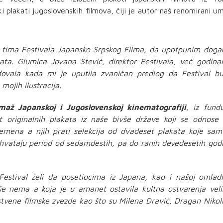
ki plakati jugoslovenskih filmova, čiji je autor naš renomirani u
ima Festivala Japansko Srpskog Filma, da upotpunim doga
akata. Glumica Jovana Stević, direktor Festivala, već godin
dovala kada mi je uputila zvaničan predlog da Festival b
ojih ilustracija.
maž Japanskoj i Jugoslovenskoj kinematografiji
, iz fund
t originalnih plakata iz naše bivše države koji se odnose
remena a njih prati selekcija od dvadeset plakata koje sam
uhvataju period od sedamdestih, pa do ranih devedesetih god
stival želi da posetiocima iz Japana, kao i našoj omladi
še nema a koja je u amanet ostavila kultna ostvarenja veli
nstvene filmske zvezde kao što su Milena Dravić, Dragan Nikoli