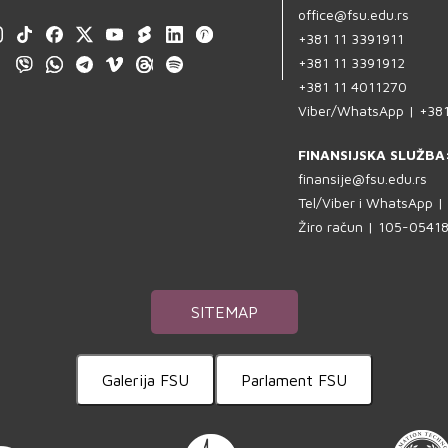
office@fsu.edu.rs
+381 11 3391911
+381 11 3391912
+381 11 4011270
Viber/WhatsApp | +38
FINANSIJSKA SLUŽBA
finansije@fsu.edu.rs
Tel/Viber i WhatsApp 
Žiro račun | 105-054
SITEMAP
Galerija FSU
Parlament FSU