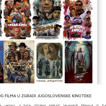
G FILMA U ZGRADI JUGOSLOVENSKE KINOTEKE
e večeri, a biće izloženi plakati japanskih filmova iz fu