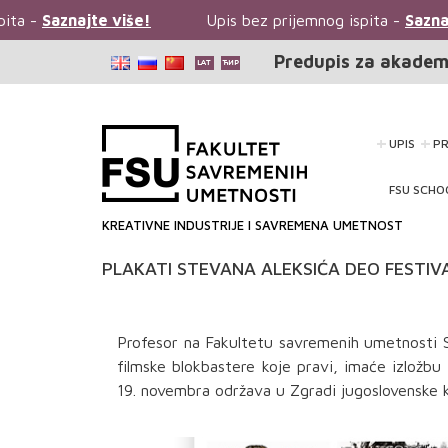
ita -
Saznajte više!
Upis bez prijemnog ispita -
Saznaj
Predupis za akadem
UPIS
P
FSU SCHO
KREATIVNE INDUSTRIJE I SAVREMENA UMETNOST
PLAKATI STEVANA ALEKSIĆA DEO FESTIV
Profesor na Fakultetu savremenih umetnosti S
filmske blokbastere koje pravi, imaće izložbu 
19. novembra održava u Zgradi jugoslovenske 