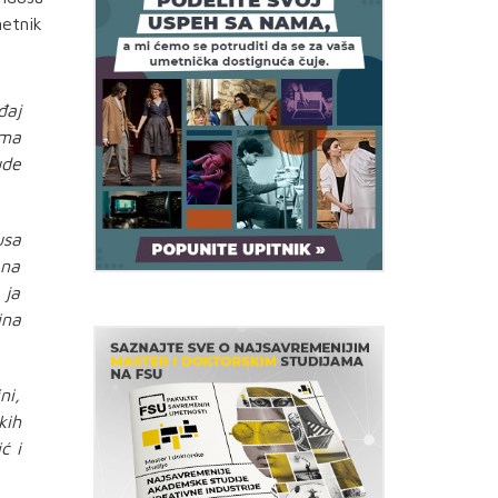
metnik
đaj
ama
ude
usa
 na
 ja
ina
ni,
kih
ć i