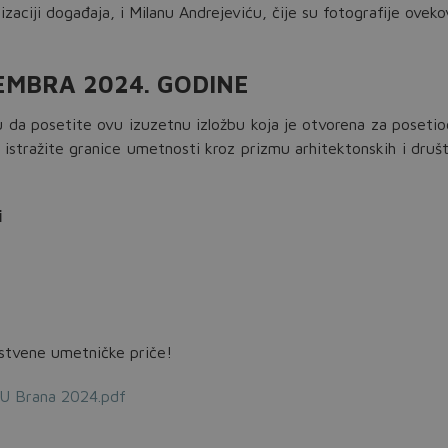
zaciji događaja, i Milanu Andrejeviću, čije su fotografije oveko
CEMBRA 2024. GODINE
liku da posetite ovu izuzetnu izložbu koja je otvorena za poseti
 istražite granice umetnosti kroz prizmu arhitektonskih i druš
i
nstvene umetničke priče!
SU Brana 2024.pdf