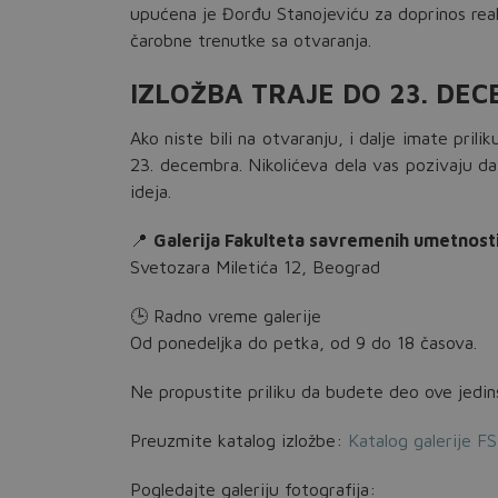
upućena je Đorđu Stanojeviću za doprinos reali
čarobne trenutke sa otvaranja.
IZLOŽBA TRAJE DO 23. DE
Ako niste bili na otvaranju, i dalje imate pri
23. decembra. Nikolićeva dela vas pozivaju da
ideja.
📍
Galerija Fakulteta savremenih umetnost
Svetozara Miletića 12, Beograd
🕒 Radno vreme galerije
Od ponedeljka do petka, od 9 do 18 časova.
Ne propustite priliku da budete deo ove jedi
Preuzmite katalog izložbe:
Katalog galerije F
Pogledajte galeriju fotografija: