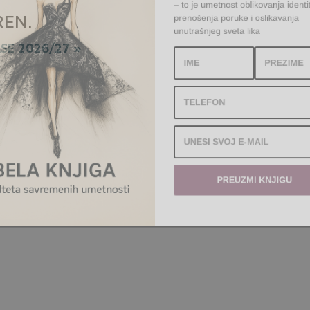
prenošenja poruke i oslikavanj
REN
.
unutrašnjeg sveta lika
ASE 2026/27 »
PREUZMI KNJIGU