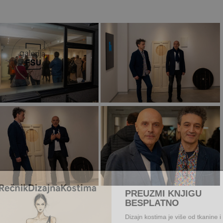
PREUZMI KNJIGU
BESPLATNO
Dizajn kostima je više od tkanin
– to je umetnost oblikovanja id