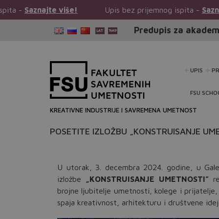
 više!
Upis bez prijemnog ispita -
Saznajte više!
Predupis za akadem
UPIS
P
FSU SCHO
KREATIVNE INDUSTRIJE I SAVREMENA UMETNOST
POSETITE IZLOŽBU „KONSTRUISANJE UMET
U utorak, 3. decembra 2024. godine, u Gale
izložbe
„KONSTRUISANJE UMETNOSTI”
re
brojne ljubitelje umetnosti, kolege i prijatelje
spaja kreativnost, arhitekturu i društvene idej