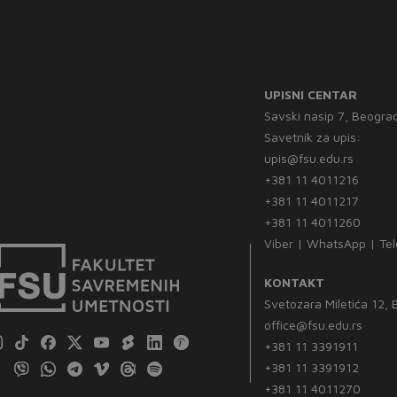
UPISNI CENTAR
Savski nasip 7, Beogra
Savetnik za upis:
upis@fsu.edu.rs
+381 11 4011216
+381 11 4011217
+381 11 4011260
Viber | WhatsApp | Te
KONTAKT
Svetozara Miletića 12,
office@fsu.edu.rs
+381 11 3391911
+381 11 3391912
+381 11 4011270