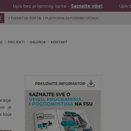
rijemnog ispita -
Saznajte više!
Upis bez prijemnog is
E
STUDENTSKI PORTAL
|
PLATFORMA ZA PODRŠKU UČENJU
LE
PROJEKTI
GALERIJA
KONTAKT
ranje
io je
a koja