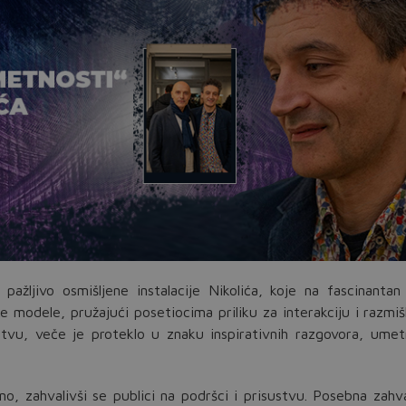
ažljivo osmišljene instalacije Nikolića, koje na fascinantan
e modele, pružajući posetiocima priliku za interakciju i razmišl
mstvu, veče je proteklo u znaku inspirativnih razgovora, umet
no, zahvalivši se publici na podršci i prisustvu. Posebna zahv