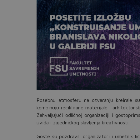
Posebnu atmosferu na otvaranju kreirale su p
kombinuju reciklirane materijale i arhitektonsk
Zahvaljujući odličnoj organizaciji i gostopri
uvida i zajedničkog slavljenja kreativnosti.
Goste su pozdravili organizatori i umetnik lič