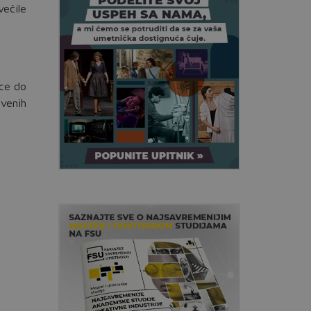
večile
oce do
tvenih