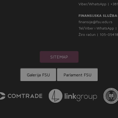
Viber/WhatsApp | +38
FINANSIJSKA SLUŽBA
finansije@fsu.edu.rs
Tel/Viber i WhatsApp 
Žiro račun | 105-054
SITEMAP
Galerija FSU
Parlament FSU