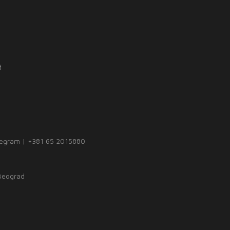
d
legram | +381 65 2015880
 Beograd