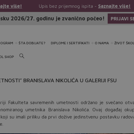
Upis bez prijemnog ispita -
Saznajte više!
Upis bez p
sku 2026/27. godinu je zvanično počeo!
PRIJAVI S
ROGRAM
ŠTA DOBIJATE?
DIPLOME I SERTIFIKATI
O NAMA
ŽIVOT ŠKO
OL SHOP
NOSTI” BRANISLAVA NIKOLIĆA U GALERIJI FSU
riji Fakulteta savremenih umetnosti održano je svečano otva
nomiranog umetnika Branislava Nikolića. Ovaj događaj okup
, koji su imali priliku da prvi dožive jedinstvenu postavku radov
e.