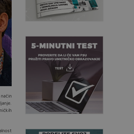
 način
janje.
ničkih
alnost