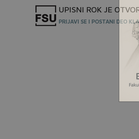
UPISNI
ROK
JE OTVO
PRIJAVI SE I POSTANI DEO KL