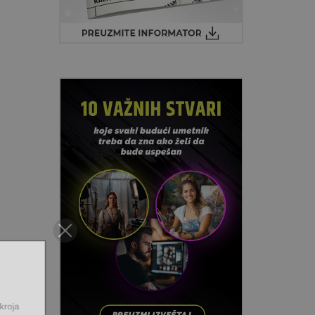
e i kroja
entiteta,