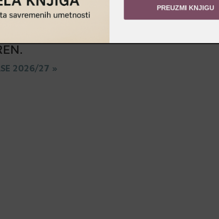
za.
PREUZMI KNJIGU
REN
.
ASE 2026/27 »