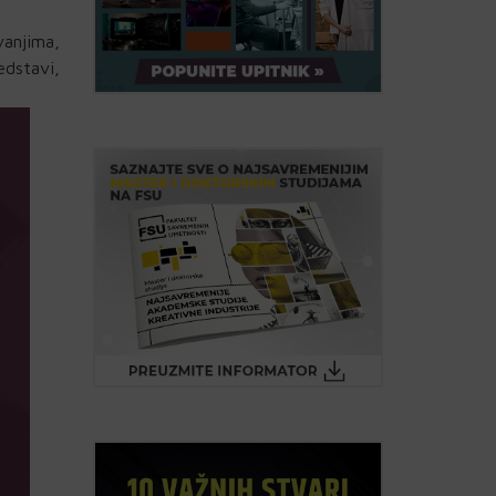
anjima,
edstavi,