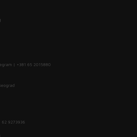
d
legram | +381 65 2015880
 Beograd
1 62 9273936
: