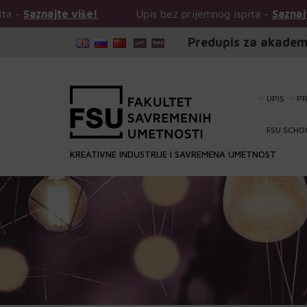
Upis bez prijemnog ispita -
Saznajte više!
Upis
Predupis za akadem
UPIS
P
FSU SCHO
KREATIVNE INDUSTRIJE I SAVREMENA UMETNOST