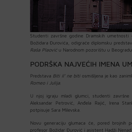
Studenti završne godine Dramskih umetnosti –
Božidara Đurovića, odigraće diplomsku predst
Raša Plaović
u Narodnom pozorištu u Beogradu
PODRŠKA NAJVEĆIH IMENA UM
Predstava
Biti il’ ne biti
osmišljena je kao zanimlj
Romeo i Julija
.
U njoj igraju mladi glumci, studenti završn
Aleksandar Petrović, Anđela Rajić, Irena Stan
potpisuje Sara Milevska.
Novu generaciju glumaca će, pored brojnih p
profesor Božidar Đurović i asistent Hadži Nenad 