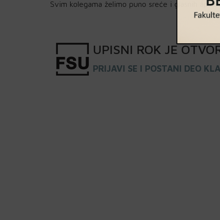
Svim kolegama želimo puno sreće i glasnih aplau
UPISNI
ROK
JE OTVO
PRIJAVI SE I POSTANI DEO KL