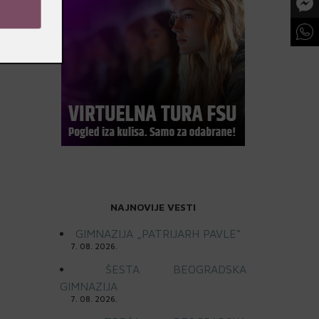
NAJNOVIJE VESTI
GIMNAZIJA „PATRIJARH PAVLE“
7. 08. 2026.
ŠESTA BEOGRADSKA
GIMNAZIJA
7. 08. 2026.