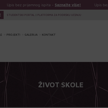
og ispita -
Saznajte više!
Upis bez prijemnog ispita -
E
STUDENTSKI PORTAL
|
PLATFORMA ZA PODRŠKU UČENJU
LE
PROJEKTI
GALERIJA
KONTAKT
ŽIVOT SKOLE