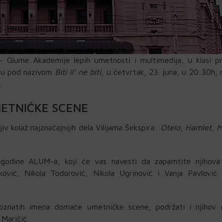
 Glume Akademije lepih umetnosti i multimedija, u klasi pr
avu pod nazivom
Biti il’ ne biti
, u četvrtak, 23. juna, u 20:30h, 
.
ETNIČKE SCENE
iv kolaž najznačajnijih dela Vilijama Šekspira:
Otelo
,
Hamlet
,
M
e godine ALUM-a, koji će vas navesti da zapamtite njihova
ković, Nikola Todorović, Nikola Ugrinović i Vanja Pavlović
oznatih imena domaće umetničke scene, podržati i njihov 
Maričić.