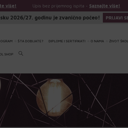
 bez prijemnog ispita -
Saznajte više!
Upis bez prijemn
sku 2026/27. godinu je zvanično počeo!
PRIJAVI S
ROGRAM
ŠTA DOBIJATE?
DIPLOME I SERTIFIKATI
O NAMA
ŽIVOT ŠKO
OL SHOP