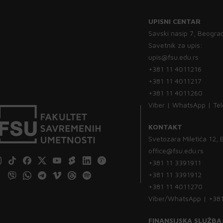
UPISNI CENTAR
Savski nasip 7, Beogra
Savetnik za upis:
upis@fsu.edu.rs
+381 11 4011216
+381 11 4011217
+381 11 4011260
Viber | WhatsApp | Te
KONTAKT
Svetozara Miletića 12,
office@fsu.edu.rs
+381 11 3391911
+381 11 3391912
+381 11 4011270
Viber/WhatsApp | +38
FINANSIJSKA SLUŽBA