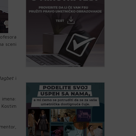
ofesora
na sceni
agbet
i
 imena:
. Kostim
mentor,