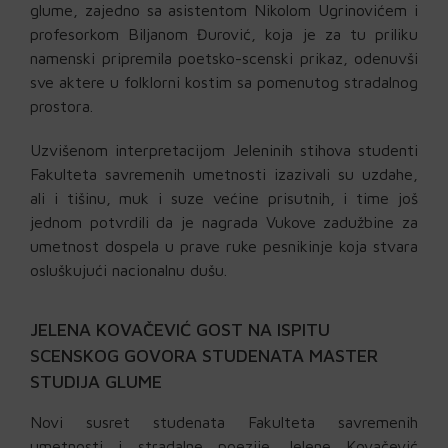
glume, zajedno sa asistentom Nikolom Ugrinovićem i
profesorkom Biljanom Đurović, koja je za tu priliku
namenski pripremila poetsko-scenski prikaz, odenuvši
sve aktere u folklorni kostim sa pomenutog stradalnog
prostora.
Uzvišenom interpretacijom Jeleninih stihova studenti
Fakulteta savremenih umetnosti izazivali su uzdahe,
ali i tišinu, muk i suze većine prisutnih, i time još
jednom potvrdili da je nagrada Vukove zadužbine za
umetnost dospela u prave ruke pesnikinje koja stvara
osluškujući nacionalnu dušu.
JELENA KOVAČEVIĆ GOST NA ISPITU
SCENSKOG GOVORA STUDENATA MASTER
STUDIJA GLUME
Novi susret studenata Fakulteta savremenih
umetnosti i stradalne poezije Jelene Kovačević