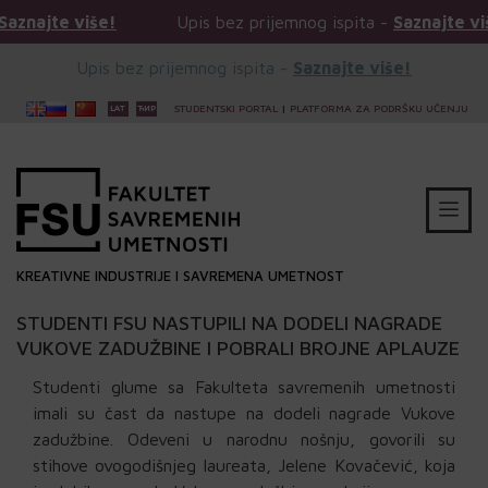
iše!
Upis bez prijemnog ispita -
Saznajte više!
Upis bez prijemnog ispita -
Saznajte više!
STUDENTSKI PORTAL
|
PLATFORMA ZA PODRŠKU UČENJU
KREATIVNE INDUSTRIJE I SAVREMENA UMETNOST
STUDENTI FSU NASTUPILI NA DODELI NAGRADE
VUKOVE ZADUŽBINE I POBRALI BROJNE APLAUZE
Studenti glume sa Fakulteta savremenih umetnosti
imali su čast da nastupe na dodeli nagrade Vukove
zadužbine. Odeveni u narodnu nošnju, govorili su
stihove ovogodišnjeg laureata, Jelene Kovačević, koja