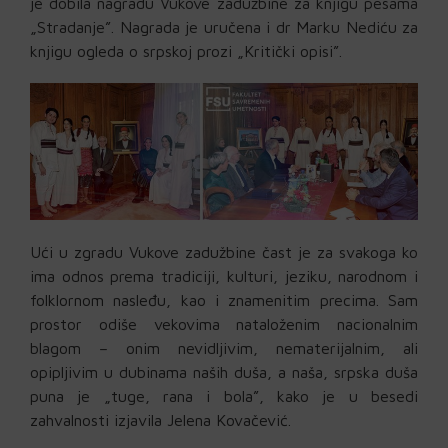
je dobila nagradu Vukove zadužbine za knjigu pesama
„Stradanje”. Nagrada je uručena i dr Marku Nediću za
knjigu ogleda o srpskoj prozi „Kritički opisi”.
Ući u zgradu Vukove zadužbine čast je za svakoga ko
ima odnos prema tradiciji, kulturi, jeziku, narodnom i
folklornom nasleđu, kao i znamenitim precima. Sam
prostor odiše vekovima nataloženim nacionalnim
blagom – onim nevidljivim, nematerijalnim, ali
opipljivim u dubinama naših duša, a naša, srpska duša
puna je „tuge, rana i bola”, kako je u besedi
zahvalnosti izjavila Jelena Kovačević.