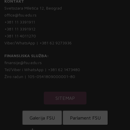
KONTAKT
Svetozara Miletića 12, Beograd
office@fsu.edu.rs
+381 11 3391911
+381 11 3391912
+381 11 4011270
Viber/WhatsApp | +381 62 9273936
FINANSIJSKA SLUŽBA:
finansije@fsu.edu.rs
Tel/Viber i WhatsApp | +381 62 1473480
Žiro račun | 105-0541809000001-80
SITEMAP
Galerija FSU
Parlament FSU