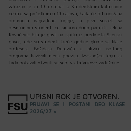
zakazan je za 19. oktobar u Studentskom kulturnom
centru sa početkom u 19 časova, kada će biti održana
promocija nagrađene knjige, a prvi susret sa
pesnikinjom studenti će sigurno dugo pamtiti. Jelena
Kovačević bila je gost na ispitu iz predmeta Scenski
govor, gde su studenti treće godine glume sa klase
profesora Božidara Đurovića u okviru ispitnog
programa kazivali njenu poeziju. Izvrsnošću koju su
tada pokazali otvorili su sebi vrata Vukove zadužbine.
UPISNI
ROK
JE OTVOREN
.
PRIJAVI SE I POSTANI DEO KLASE
2026/27 »