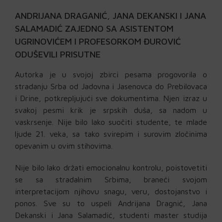
ANDRIJANA DRAGANIĆ, JANA DEKANSKI I JANA
SALAMADIĆ ZAJEDNO SA ASISTENTOM
UGRINOVIĆEM I PROFESORKOM ĐUROVIĆ
ODUŠEVILI PRISUTNE
Autorka je u svojoj zbirci pesama progovorila o
stradanju Srba od Jadovna i Jasenovca do Prebilovaca
i Drine, potkrepljujući sve dokumentima. Njen izraz u
svakoj pesmi krik je srpskih duša, sa nadom u
vaskrsenje. Nije bilo lako suočiti studente, te mlade
ljude 21. veka, sa tako svirepim i surovim zločinima
opevanim u ovim stihovima.
Nije bilo lako držati emocionalnu kontrolu, poistovetiti
se sa stradalnim Srbima, braneći svojom
interpretacijom njihovu snagu, veru, dostojanstvo i
ponos. Sve su to uspeli Andrijana Dragnić, Jana
Dekanski i Jana Salamadić, studenti master studija