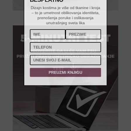
BESPLATNO
Dizajn kostima je više od tkanine i kroja
– to je umetnost oblikovanja identiteta,
prenošenja poruke i oslikavanja
unutrašnjeg sveta lika
PREUZMI KNJIGU