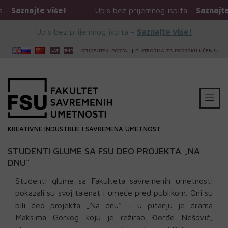
Upis bez prijemnog ispita -
Saznajte više!
Upis
Upis bez prijemnog ispita -
Saznajte više!
STUDENTSKI PORTAL
|
PLATFORMA ZA PODRŠKU UČENJU
KREATIVNE INDUSTRIJE I SAVREMENA UMETNOST
STUDENTI GLUME SA FSU DEO PROJEKTA „NA
DNU”
Studenti glume sa Fakulteta savremenih umetnosti
pokazali su svoj talenat i umeće pred publikom. Oni su
bili deo projekta „Na dnu” – u pitanju je drama
Maksima Gorkog koju je režirao Đorđe Nešović,