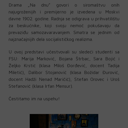
Drama „Na dnu” govori o siromaštvu onih
najugroženijih i premijerno je izvedena u Moskvi
davne 1902. godine. Radnja se odigrava u prihvatilištu
za beskućnike, koji svoju nemoć pokušavaju da
prevaziđu samozavaravanjem. Smatra se jednim od
najznačajnijih dela socijalističkog realizma.
U ovoj predstavi učestvovali su sledeći studenti sa
FSU: Marija Marković, Bojana Štrbac, Sara Bojić i
Željko Krstić (klasa Miloš Đorđević, docent Tadija
Miletić), Dalibor Stojanović (klasa Božidar Đurović,
docent Hadži Nenad Maričić), Stefan Orovec i Uroš
Stefanović (klasa Irfan Mensur).
Čestitamo im na uspehu!