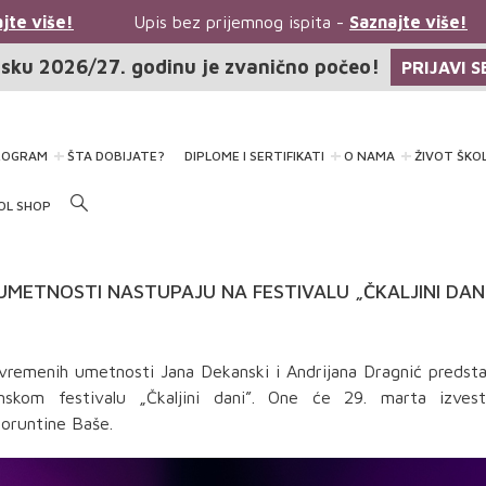
e više!
Upis bez prijemnog ispita -
Saznajte više!
sku 2026/27. godinu je zvanično počeo!
PRIJAVI S
ROGRAM
ŠTA DOBIJATE?
DIPLOME I SERTIFIKATI
O NAMA
ŽIVOT ŠKO
OL SHOP
METNOSTI NASTUPAJU NA FESTIVALU „ČKALJINI DANI
vremenih umetnosti Jana Dekanski i Andrijana Dragnić predst
kom festivalu „Čkaljini dani”. One će 29. marta izvest
Doruntine Baše.