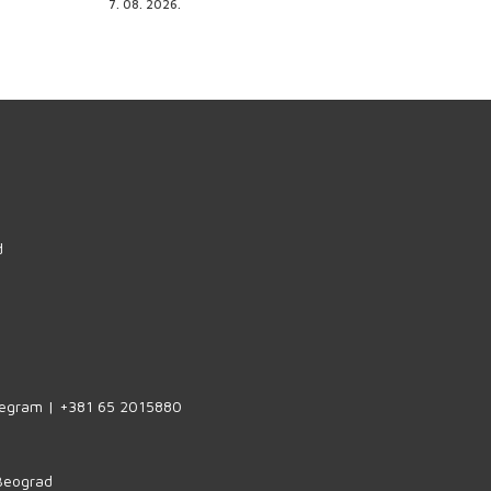
7. 08. 2026.
d
legram | +381 65 2015880
 Beograd