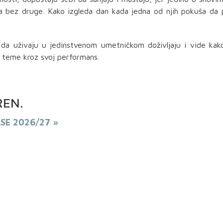
a bez druge. Kako izgleda dan kada jedna od njih pokuša da
iku da uživaju u jedinstvenom umetničkom doživljaju i vide ka
 teme kroz svoj performans.
REN
.
ASE 2026/27 »