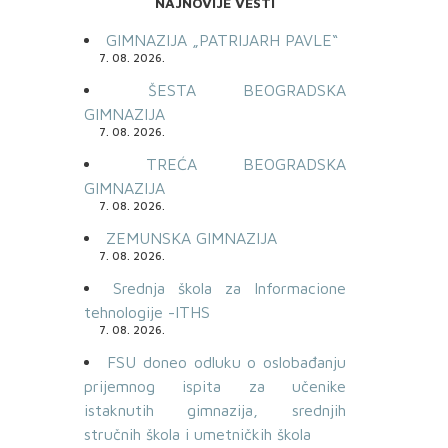
NAJNOVIJE VESTI
GIMNAZIJA „PATRIJARH PAVLE“
7. 08. 2026.
ŠESTA BEOGRADSKA
GIMNAZIJA
7. 08. 2026.
TREĆA BEOGRADSKA
GIMNAZIJA
7. 08. 2026.
ZEMUNSKA GIMNAZIJA
7. 08. 2026.
Srednja škola za Informacione
tehnologije -ITHS
7. 08. 2026.
FSU doneo odluku o oslobađanju
prijemnog ispita za učenike
istaknutih gimnazija, srednjih
stručnih škola i umetničkih škola