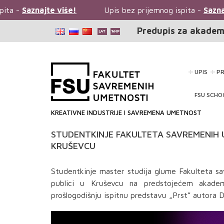
ta -
Saznajte više!
Upis bez prijemnog ispita -
Saznajt
Predupis za akadem
UPIS
P
FSU SCHO
KREATIVNE INDUSTRIJE I SAVREMENA UMETNOST
STUDENTKINJE FAKULTETA SAVREMENIH U
KRUŠEVCU
Studentkinje master studija glume Fakulteta sa
publici u Kruševcu na predstojećem akadems
prošlogodišnju ispitnu predstavu „Prst” autora 