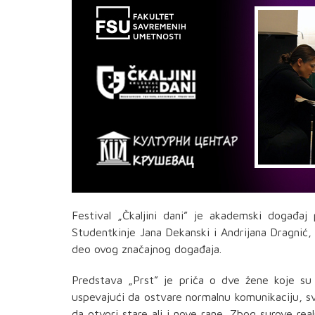
Festival „Čkaljini dani” je akademski događa
Studentkinje Jana Dekanski i Andrijana Dragnić
deo ovog značajnog događaja.
Predstava „Prst” je priča o dve žene koje su 
uspevajući da ostvare normalnu komunikaciju, sv
da otvori stare ali i nove rane. Zbog surove rea