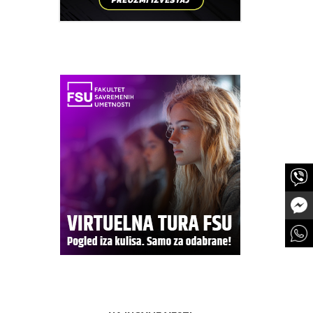
e i kroja
entiteta,
a