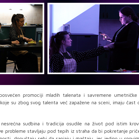
j posvećen promociji mladih talenata i savremene umetničke 
, koje su zbog svog talenta već zapažene na sceni, imaju čast
nesrećna sudbina i tradicija osudile na život pod istim kr
e probleme stavljaju pod tepih iz straha da bi pokretanje pri
lnosti, dopuštaju sebi da sanjaju i maštaju, jer jedino u snovi