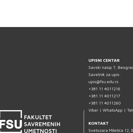
UPISNI CENTAR
Savski nasip 7, Beogra
Savetnik za upis:
upis@fsu.edu.rs
+381 11 4011216
+381 11 4011217
+381 11 4011260
Viber | WhatsApp | Te
KONTAKT
Svetozara Miletića 12,