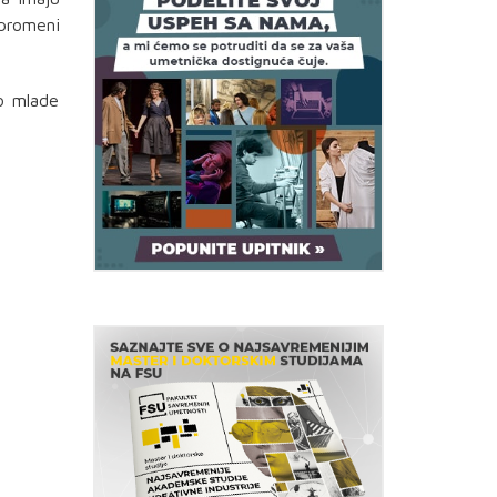
 promeni
ko mlade