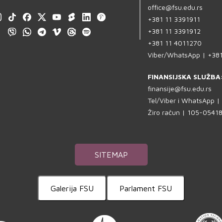
office@fsu.edu.rs
+381 11 3391911
+381 11 3391912
+381 11 4011270
Viber/WhatsApp | +38
FINANSIJSKA SLUŽBA
finansije@fsu.edu.rs
Tel/Viber i WhatsApp 
Žiro račun | 105-054
SITEMAP
Galerija FSU
Parlament FSU