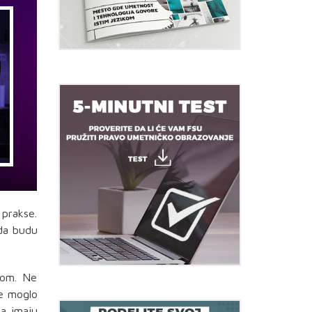
prakse.
 da budu
ovom. Ne
če moglo
ma imaju