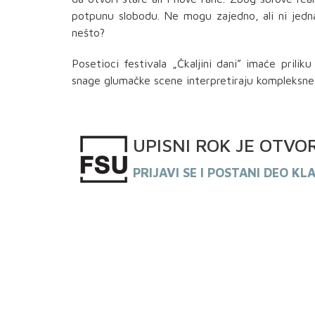
potpunu slobodu. Ne mogu zajedno, ali ni jedn
nešto?
Posetioci festivala „Čkaljini dani” imaće pril
snage glumačke scene interpretiraju kompleksne
UPISNI
ROK
JE OTVO
PRIJAVI SE I POSTANI DEO KL