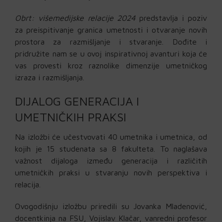
Obrt: višemedijske relacije 2024
predstavlja i poziv
za preispitivanje granica umetnosti i otvaranje novih
prostora za razmišljanje i stvaranje. Dođite i
pridružite nam se u ovoj inspirativnoj avanturi koja će
vas provesti kroz raznolike dimenzije umetničkog
izraza i razmišljanja.
DIJALOG GENERACIJA I
UMETNIČKIH PRAKSI
Na izložbi će učestvovati 40 umetnika i umetnica, od
kojih je 15 studenata sa 8 fakulteta. To naglašava
važnost dijaloga između generacija i različitih
umetničkih praksi u stvaranju novih perspektiva i
relacija.
Ovogodišnju izložbu priredili su Jovanka Mladenović,
docentkinja na FSU, Vojislav Klačar, vanredni profesor