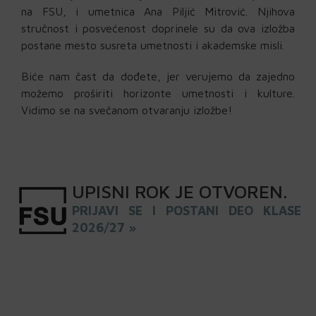
na FSU, i umetnica Ana Piljić Mitrović. Njihova
stručnost i posvećenost doprinele su da ova izložba
postane mesto susreta umetnosti i akademske misli.
Biće nam čast da dođete, jer verujemo da zajedno
možemo proširiti horizonte umetnosti i kulture.
Vidimo se na svečanom otvaranju izložbe!
UPISNI
ROK
JE OTVOREN
.
PRIJAVI SE I POSTANI DEO KLASE
2026/27 »