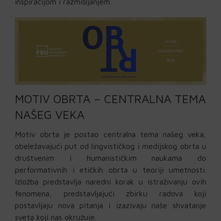
inspiracijom i razmišljanjem.
MOTIV OBRTA – CENTRALNA TEMA
NAŠEG VEKA
Motiv obrta je postao centralna tema našeg veka,
obeležavajući put od lingvističkog i medijskog obrta u
društvenim i humanističkim naukama do
performativnih i etičkih obrta u teoriji umetnosti.
Izložba predstavlja naredni korak u istraživanju ovih
fenomena, predstavljajući zbirku radova koji
postavljaju nova pitanja i izazivaju naše shvatanje
sveta koji nas okružuje.