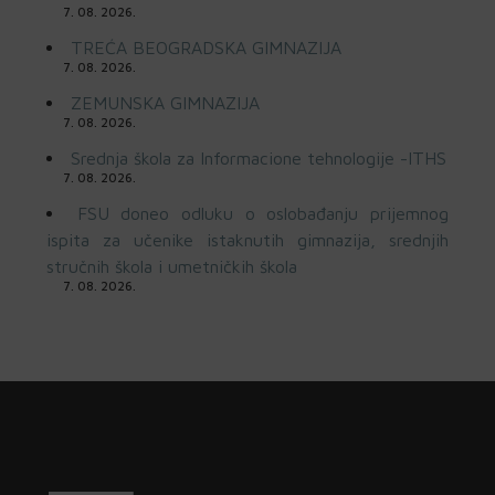
7. 08. 2026.
TREĆA BEOGRADSKA GIMNAZIJA
7. 08. 2026.
ZEMUNSKA GIMNAZIJA
7. 08. 2026.
Srednja škola za Informacione tehnologije -ITHS
7. 08. 2026.
FSU doneo odluku o oslobađanju prijemnog
ispita za učenike istaknutih gimnazija, srednjih
stručnih škola i umetničkih škola
7. 08. 2026.