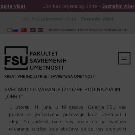
e!
Upis bez prijemnog ispita -
Saznajte više!
Up
Upis bez prijemnog ispita -
Saznajte više!
STUDENTSKI PORTAL
|
PLATFORMA ZA PODRŠKU UČENJU
KREATIVNE INDUSTRIJE I SAVREMENA UMETNOST
SVEČANO OTVARANJE IZLOŽBE POD NAZIVOM
„OBRT”
U utorak, 11. juna, u 19 časova, Galerija FSU vas
poziva na jedinstveno putovanje kroz umetnost i
ideje. Sa zadovoljstvom vas pozivamo na svečano
otvaranje izložbe koja obećava da će vas preplaviti