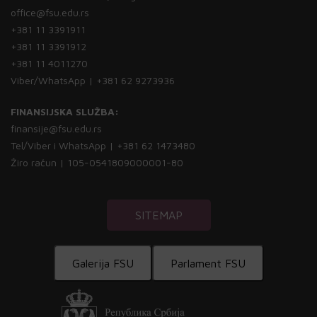
office@fsu.edu.rs
+381 11 3391911
+381 11 3391912
+381 11 4011270
Viber/WhatsApp | +381 62 9273936
FINANSIJSKA SLUŽBA:
finansije@fsu.edu.rs
Tel/Viber i WhatsApp | +381 62 1473480
Žiro račun | 105-0541809000001-80
SITEMAP
Galerija FSU
Parlament FSU