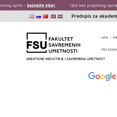
g ispita -
Saznajte više!
Upis bez prijemnog ispita -
S
Predupis za akadem
UPIS
P
FSU SCHO
KREATIVNE INDUSTRIJE I SAVREMENA UMETNOST