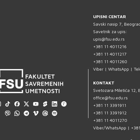
UPISNI CENTAR
Savski nasip 7, Beogra
Savetnik za upis:
upis@fsu.edu.rs
+381 11 4011216
+381 11 4011217
+381 11 4011260
Viber | WhatsApp | Te
KONTAKT
Svetozara Miletića 12,
office@fsu.edu.rs
+381 11 3391911
+381 11 3391912
+381 11 4011270
Viber/WhatsApp | +38