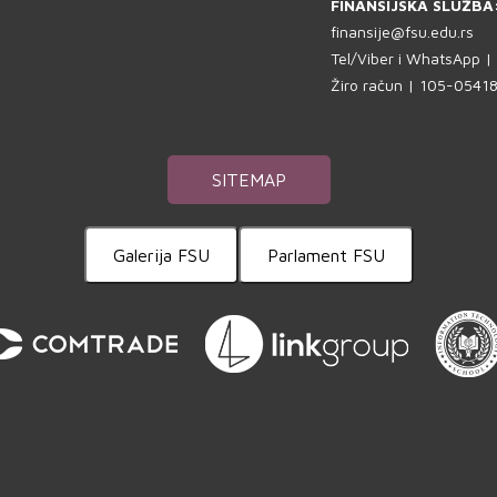
FINANSIJSKA SLUŽBA
finansije@fsu.edu.rs
Tel/Viber i WhatsApp 
Žiro račun | 105-054
SITEMAP
Galerija FSU
Parlament FSU