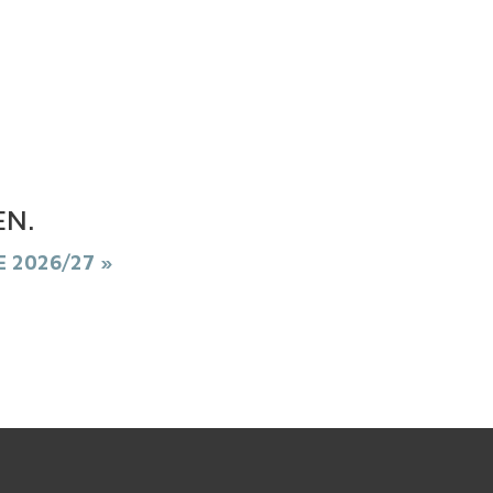
unutrašnjeg sveta lika
EN
.
E 2026/27 »
PREUZMI KNJIGU