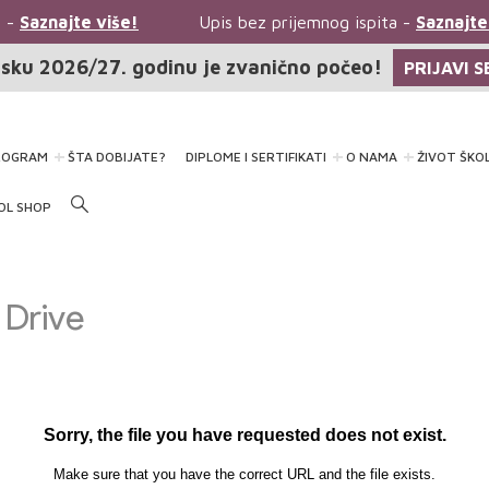
aznajte više!
Upis bez prijemnog ispita -
Saznajte viš
sku 2026/27. godinu je zvanično počeo!
PRIJAVI S
ROGRAM
ŠTA DOBIJATE?
DIPLOME I SERTIFIKATI
O NAMA
ŽIVOT ŠKO
OL SHOP