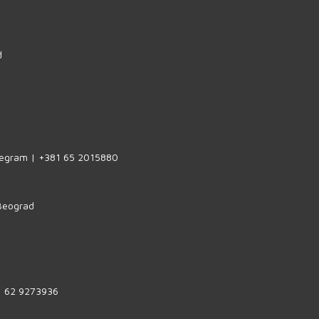
d
legram | +381 65 2015880
 Beograd
1 62 9273936