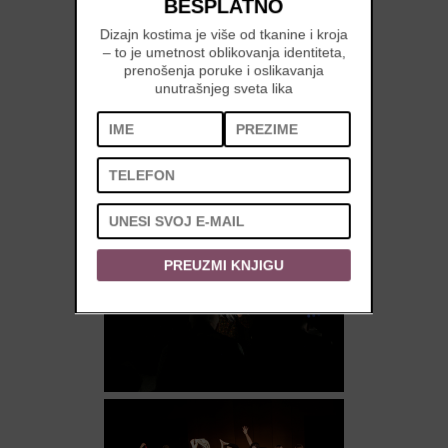
BESPLATNO
Dizajn kostima je više od tkanine i kroja
– to je umetnost oblikovanja identiteta,
prenošenja poruke i oslikavanja
unutrašnjeg sveta lika
PREUZMI KNJIGU