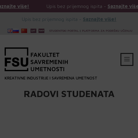
Upis bez prijemnog ispita -
Saznajte više!
Upis be
Upis bez prijemnog ispita -
Saznajte više!
STUDENTSKI PORTAL
|
PLATFORMA ZA PODRŠKU UČENJU
KREATIVNE INDUSTRIJE I SAVREMENA UMETNOST
RADOVI STUDENATA