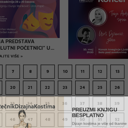
NA PREDSTAVA
LUTNI POČETNICI” U
BI STUDENATA TREĆE
AJTE VIŠE »
E GLUME NA FSU
7
8
9
10
11
12
13
20
21
22
23
24
25
26
33
34
35
36
37
38
39
PREUZMI KNJIGU
BESPLATNO
46
47
48
49
50
51
52
Dizajn kostima je više od tkanin
– to je umetnost oblikovanja id