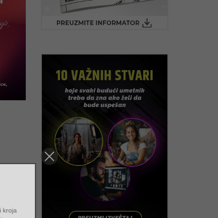
e i kroja
entiteta,