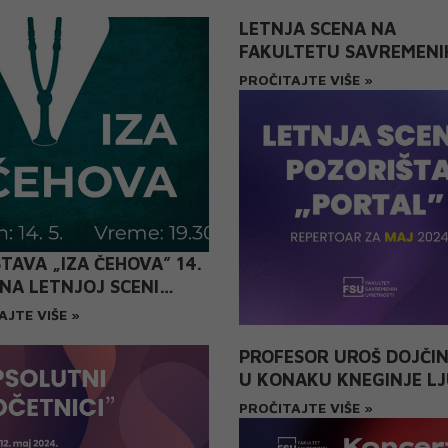
SHOP ÷ SYMBIOTIC
GN ACADEMY
LETNJA SCENA NA
FAKULTETU SAVREMENI
UMETNOSTI SPREMNA Z
PROČITAJTE VIŠE »
NOVU SEZONU
TAVA „IZA ČEHOVA” 14.
NA LETNJOJ SCENI
IŠTA „PORTAL”
AJTE VIŠE »
PROFESOR UROŠ DOJČI
U KONAKU KNEGINJE LJ
PROČITAJTE VIŠE »