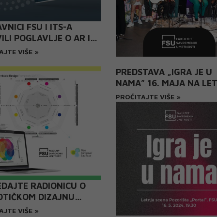
VNICI FSU I ITS-A
ILI POGLAVLJE O AR I
EHNOLOGIJAMA U
AJTE VIŠE »
IŽNOJ MONOGRAFIJI
NGER”
PREDSTAVA „IGRA JE U
NAMA” 16. MAJA NA LE
SCENI POZORIŠTA „POR
PROČITAJTE VIŠE »
DAJTE RADIONICU O
OTIČKOM DIZAJNU
RCLASS NEB FESTIVAL
AJTE VIŠE »