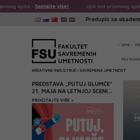
aznajte više!
Upis bez prijemnog ispita -
Saznajte viš
Predupis za akadem
UPIS
P
FSU SCHO
KREATIVNE INDUSTRIJE I SAVREMENA UMETNOST
PREDSTAVA „PUTUJ GLUMČE”
21. MAJA NA LETNJOJ SCENI
POZORIŠTA „PORTAL”
PROČITAJTE VIŠE »