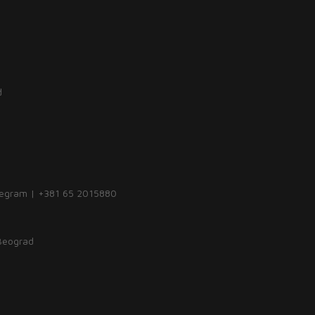
d
legram | +381 65 2015880
 Beograd