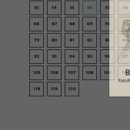
53
54
55
56
57
58
66
67
68
69
70
71
79
80
81
82
83
84
92
93
94
95
96
97
105
106
107
108
109
110
118
119
120