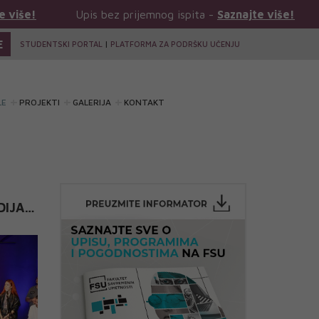
is bez prijemnog ispita -
Saznajte više!
Upis bez prij
E
STUDENTSKI PORTAL
|
PLATFORMA ZA PODRŠKU UČENJU
LE
PROJEKTI
GALERIJA
KONTAKT
DIJA
H