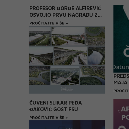
WORK
DESI
PROFESOR ĐORĐE ALFIREVIĆ
OSVOJIO PRVU NAGRADU ZA
IDEJNO REŠENJE ZA
PROČITAJTE VIŠE »
PRIRODNJAČKI MUZEJ I PARK
PRIJATELJSTVA
PREDS
MAJA 
POZOR
PROČIT
ČUVENI SLIKAR PEĐA
ĐAKOVIĆ GOST FSU
PROČITAJTE VIŠE »