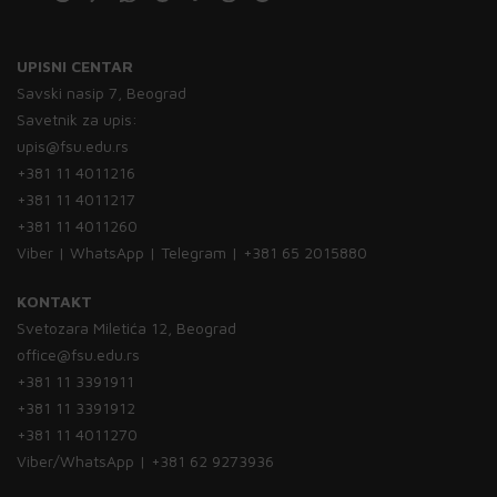
UPISNI CENTAR
Savski nasip 7, Beograd
Savetnik za upis:
upis@fsu.edu.rs
+381 11 4011216
+381 11 4011217
+381 11 4011260
Viber | WhatsApp | Telegram | +381 65 2015880
KONTAKT
Svetozara Miletića 12, Beograd
office@fsu.edu.rs
+381 11 3391911
+381 11 3391912
+381 11 4011270
Viber/WhatsApp | +381 62 9273936