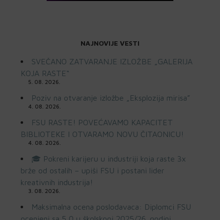
NAJNOVIJE VESTI
SVEČANO ZATVARANJE IZLOŽBE „GALERIJA
KOJA RASTE“
5. 08. 2026.
Poziv na otvaranje izložbe „Eksplozija mirisa”
4. 08. 2026.
FSU RASTE! POVEĆAVAMO KAPACITET
BIBLIOTEKE I OTVARAMO NOVU ČITAONICU!
4. 08. 2026.
🎓 Pokreni karijeru u industriji koja raste 3x
brže od ostalih – upiši FSU i postani lider
kreativnih industrija!
3. 08. 2026.
Maksimalna ocena poslodavaca: Diplomci FSU
ocenjeni sa 5,0 u školskooj 2025/26. godini