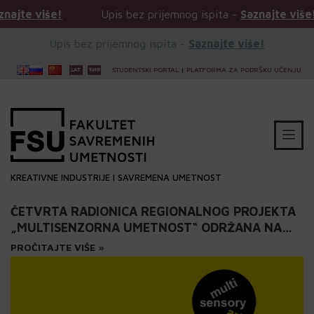
 bez prijemnog ispita -
Saznajte više!
Upis bez prijem
Upis bez prijemnog ispita -
Saznajte više!
STUDENTSKI PORTAL
|
PLATFORMA ZA PODRŠKU UČENJU
KREATIVNE INDUSTRIJE I SAVREMENA UMETNOST
ČETVRTA RADIONICA REGIONALNOG PROJEKTA
„MULTISENZORNA UMETNOST“ ODRŽANA NA
FSU: DRVO
PROČITAJTE VIŠE »