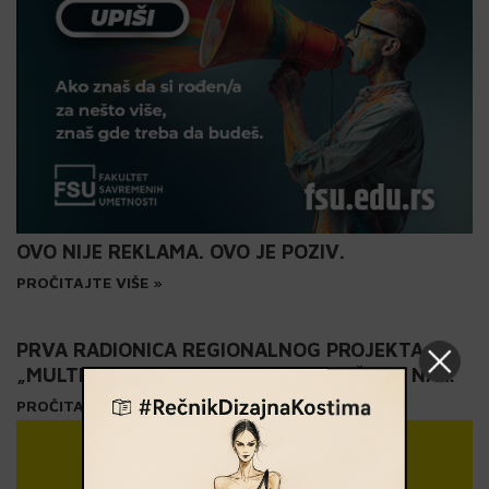
OVO NIJE REKLAMA. OVO JE POZIV.
PROČITAJTE VIŠE »
PRVA RADIONICA REGIONALNOG PROJEKTA
„MULTISENZORNA UMETNOST“ ODRŽANA NA
FSU: ZVUK I OBJEKAT – 03.04. I 08.05. 2025.
PROČITAJTE VIŠE »