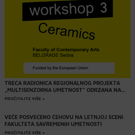
TREĆA RADIONICA REGIONALNOG PROJEKTA
„MULTISENZORNA UMETNOST“ ODRŽANA NA
FSU: KERAMIKA
PROČITAJTE VIŠE »
VEČE POSVEĆENO ČEHOVU NA LETNJOJ SCENI
FAKULTETA SAVREMENIH UMETNOSTI
PROČITAJTE VIŠE »