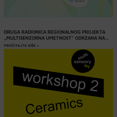
DRUGA RADIONICA REGIONALNOG PROJEKTA
„MULTISENZORNA UMETNOST“ ODRŽANA NA
FSU: KERAMIKA
PROČITAJTE VIŠE »