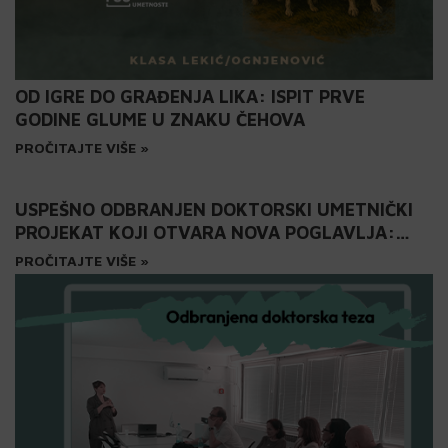
OD IGRE DO GRAĐENJA LIKA: ISPIT PRVE
GODINE GLUME U ZNAKU ČEHOVA
PROČITAJTE VIŠE »
USPEŠNO ODBRANJEN DOKTORSKI UMETNIČKI
PROJEKAT KOJI OTVARA NOVA POGLAVLJA:
DIGITALIZACIJA MALIH OPERSKIH FORMI NA FSU
PROČITAJTE VIŠE »