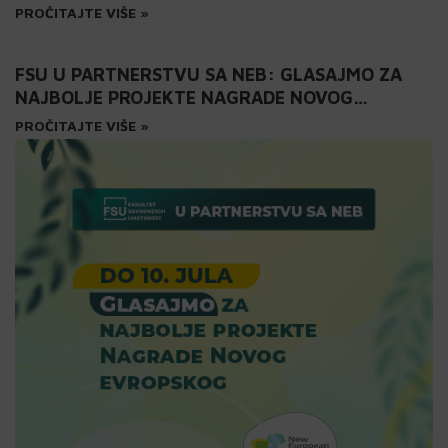
PROČITAJTE VIŠE »
FSU U PARTNERSTVU SA NEB: GLASAJMO ZA
NAJBOLJE PROJEKTE NAGRADE NOVOG
EVROPSKOG BAUHAUSA 2025 DO 10. JULA
PROČITAJTE VIŠE »