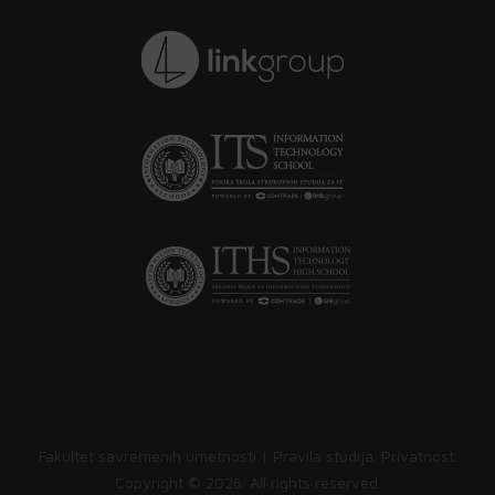
Fakultet savremenih umetnosti |
Pravila studija
.
Privatnost
.
Copyright ©
2026. All rights reserved.