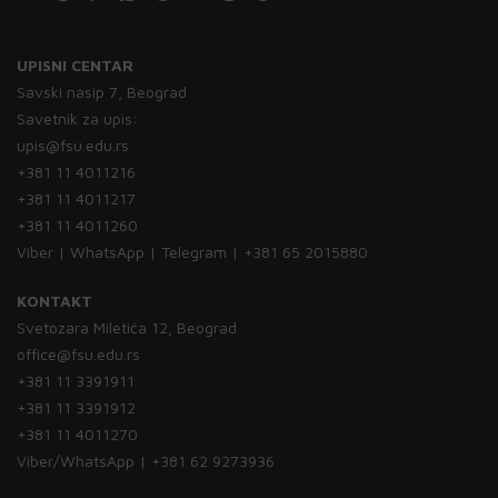
UPISNI CENTAR
Savski nasip 7, Beograd
Savetnik za upis:
upis@fsu.edu.rs
+381 11 4011216
+381 11 4011217
+381 11 4011260
Viber | WhatsApp | Telegram | +381 65 2015880
KONTAKT
Svetozara Miletića 12, Beograd
office@fsu.edu.rs
+381 11 3391911
+381 11 3391912
+381 11 4011270
Viber/WhatsApp | +381 62 9273936