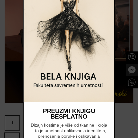
PREUZMI KNJIGU
BESPLATNO
1
2
3
4
5
6
Dizajn kostima je više od tkanine i kroja
– to je umetnost oblikovanja identiteta,
prenošenja poruke i oslikavanja