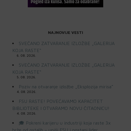
NAJNOVIJE VESTI
SVEČANO ZATVARANJE IZLOŽBE „GALERIJA
KOJA RASTE“
6. 08. 2026.
SVEČANO ZATVARANJE IZLOŽBE „GALERIJA
KOJA RASTE“
5. 08. 2026.
Poziv na otvaranje izložbe „Eksplozija mirisa”
4. 08. 2026.
FSU RASTE! POVEĆAVAMO KAPACITET
BIBLIOTEKE I OTVARAMO NOVU ČITAONICU!
4. 08. 2026.
🎓 Pokreni karijeru u industriji koja raste 3x
brže od ostalih – upiši FSU i postani lider