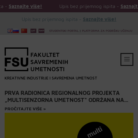
is bez prijemnog ispita -
Saznajte više!
Upis bez prij
Upis bez prijemnog ispita -
Saznajte više!
STUDENTSKI PORTAL
|
PLATFORMA ZA PODRŠKU UČENJU
KREATIVNE INDUSTRIJE I SAVREMENA UMETNOST
PRVA RADIONICA REGIONALNOG PROJEKTA
„MULTISENZORNA UMETNOST“ ODRŽANA NA
FSU: ZVUK I OBJEKAT – 03.04. I 08.05. 2025.
PROČITAJTE VIŠE »