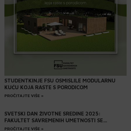
STUDENTKINJE FSU OSMISLILE MODULARNU
KUĆU KOJA RASTE S PORODICOM
PROČITAJTE VIŠE »
SVETSKI DAN ŽIVOTNE SREDINE 2025:
FAKULTET SAVREMENIH UMETNOSTI SE
PRIDRUŽIO GLOBALNOJ KAMPANJI
PROČITAJTE VIŠE »