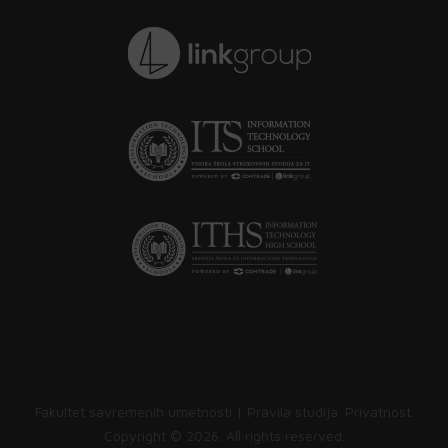
Fakultet savremenih umetnosti |
Pravila studija
.
Privatnost
.
Copyright ©
2026. All rights reserved.