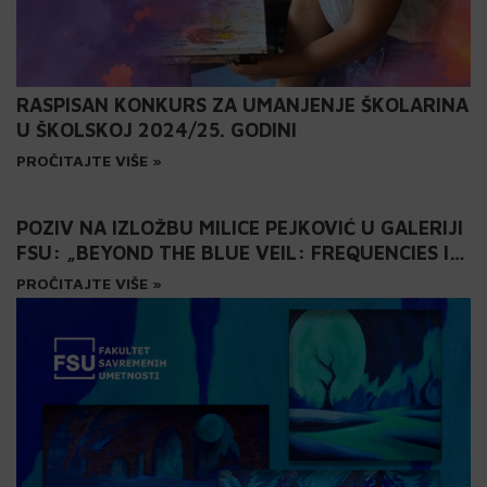
RASPISAN KONKURS ZA UMANJENJE ŠKOLARINA
U ŠKOLSKOJ 2024/25. GODINI
PROČITAJTE VIŠE »
POZIV NA IZLOŽBU MILICE PEJKOVIĆ U GALERIJI
FSU: „BEYOND THE BLUE VEIL: FREQUENCIES IN
A LIMINAL HAZE”
PROČITAJTE VIŠE »