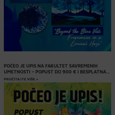
POČEO JE UPIS NA FAKULTET SAVREMENIH
UMETNOSTI – POPUST DO 900 € I BESPLATNA
PRIPREMA ZA PRIJEMNI!
PROČITAJTE VIŠE »