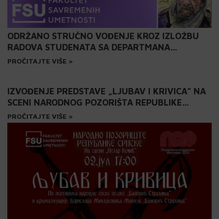
ODRŽANO STRUČNO VOĐENJE KROZ IZLOŽBU
RADOVA STUDENATA SA DEPARTMANA
VIZUELNIH UMETNOSTI
PROČITAJTE VIŠE »
IZVOĐENJE PREDSTAVE „LJUBAV I KRIVICA” NA
SCENI NARODNOG POZORIŠTA REPUBLIKE
SRPSKE
PROČITAJTE VIŠE »