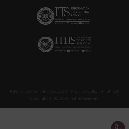
Fakultet savremenih umetnosti |
Pravila studija
.
Privatnost
.
Copyright ©
2026. All rights reserved.