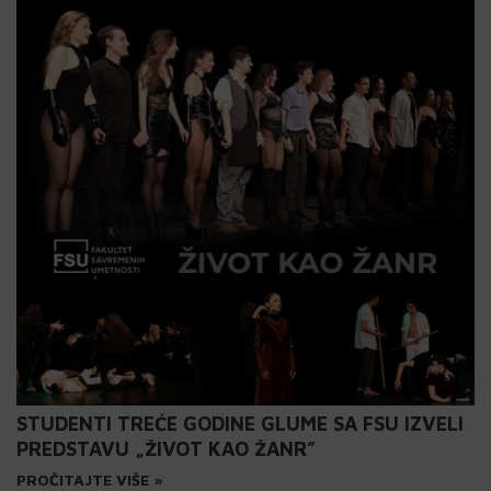
STUDENTI TREĆE GODINE GLUME SA FSU IZVELI
PREDSTAVU „ŽIVOT KAO ŽANR”
PROČITAJTE VIŠE »