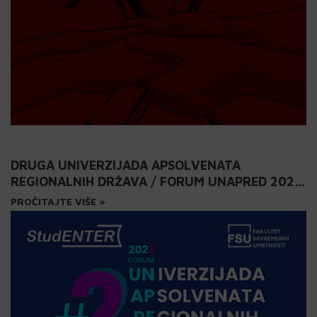
DRUGA UNIVERZIJADA APSOLVENATA
REGIONALNIH DRŽAVA / FORUM UNAPRED 2023
U SEPTEMBRU NA MAŠINSKOM FAKULTETU!
PROČITAJTE VIŠE »