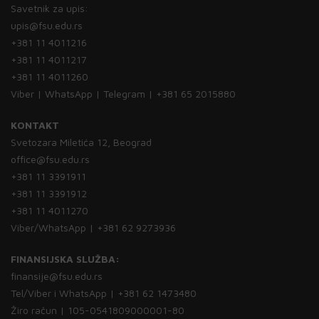
Savetnik za upis:
upis@fsu.edu.rs
+381 11 4011216
+381 11 4011217
+381 11 4011260
Viber | WhatsApp | Telegram | +381 65 2015880
KONTAKT
Svetozara Miletića 12, Beograd
office@fsu.edu.rs
+381 11 3391911
+381 11 3391912
+381 11 4011270
Viber/WhatsApp | +381 62 9273936
FINANSIJSKA SLUŽBA:
finansije@fsu.edu.rs
Tel/Viber i WhatsApp | +381 62 1473480
Žiro račun | 105-0541809000001-80