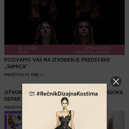
POZIVAMO VAS NA IZVOĐENJE PREDSTAVE
„SAMICA”
PROČITAJTE VIŠE »
OTVORENA VELIKA GODIŠNJA IZLOŽBA RADOVA
DEPARTMANA VIZUELNIH UMETNOSTI
PROČITAJTE VIŠE »