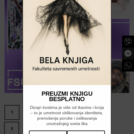
PREUZMI KNJIGU
BESPLATNO
Dizajn kostima je više od tkanine i kroja
1
2
3
4
5
6
– to je umetnost oblikovanja identiteta,
prenošenja poruke i oslikavanja
unutrašnjeg sveta lika
7
8
9
10
11
12