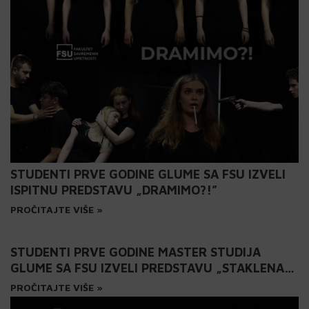
STUDENTI PRVE GODINE GLUME SA FSU IZVELI
ISPITNU PREDSTAVU „DRAMIMO?!”
PROČITAJTE VIŠE »
STUDENTI PRVE GODINE MASTER STUDIJA
GLUME SA FSU IZVELI PREDSTAVU „STAKLENA
MENAŽERIJA”
PROČITAJTE VIŠE »