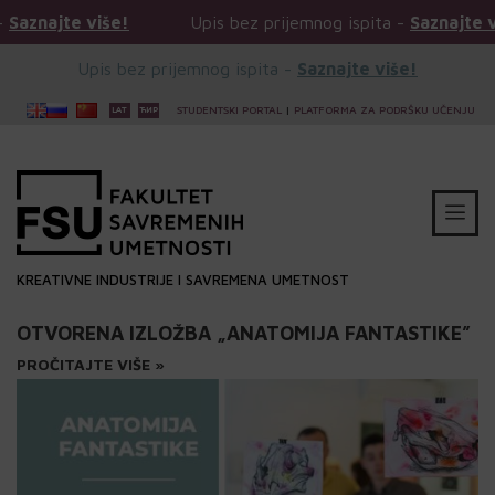
is bez prijemnog ispita -
Saznajte više!
Upis bez prij
Upis bez prijemnog ispita -
Saznajte više!
STUDENTSKI PORTAL
|
PLATFORMA ZA PODRŠKU UČENJU
KREATIVNE INDUSTRIJE I SAVREMENA UMETNOST
OTVORENA IZLOŽBA „ANATOMIJA FANTASTIKE”
PROČITAJTE VIŠE »