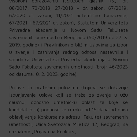
visokom
obrazovanju
(
„
Službeni
glasnik
RS
„
,
br
.
88/2017
,
73/2018
,
27/2018
–
dr
.
zakon
,
67/2019
,
6/2020
dr
.
zakoni
,
11/2021
autentično
tumačenje
,
67/2021
i
67/2021
dr
.
zakon
)
,
Statutom
Univerziteta
Privredna
akademija
u
Novom
Sadu
Fakulteta
savremenih
umetnosti
u
Beogradu
(
50/2019
od
27.
3.
2019.
godine
)
i
Pravilnikom
o
bližim
uslovima
za
izbor
u
zvanje
i
zasnivanja
radnog
odnosa
nastavnika
i
saradnika
Univerziteta
Privredna
akademija
u
Novom
Sadu
Fakulteta
savremenih
umetnosti
(
broj
:
46/2023
od
datuma
:
8.
2.
2023.
godine
)
.
Prijave
sa
pratećim
prilozima
(
kojima
se
dokazuje
ispunjavanje
uslova
koji
se
traže
za
zvanje
u
užu
naučnu
,
odnosno
umetničku
oblast
za
koje
se
kandidat
bira
)
podnose
se
u
roku
od
15
dana
od dana
objavljivanja
Konkursa
na
adresu
:
Fakultet
savremenih
umetnosti
,
Ulica
Svetozara
Miletića
12
,
Beograd
,
sa
naznakom
„
Prijava
na
Konkurs
„
.