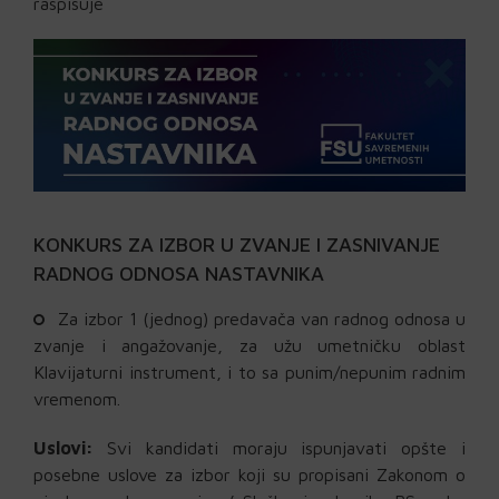
raspisuje
KONKURS ZA IZBOR U ZVANJE I ZASNIVANJE
RADNOG ODNOSA NASTAVNIKA
Za
izbor
1
(
jednog
)
predavača
van radnog
odnosa
u
zvanje
i
angažovanje
,
za
užu
umetničku
oblast
Klavijaturni
instrument
,
i
to
sa
punim
/
nepunim
radnim
vremenom
.
Uslovi
:
Svi
kandidati
moraju
ispunjavati
opšte
i
posebne
uslove
za
izbor
koji
su
propisani
Zakonom
o