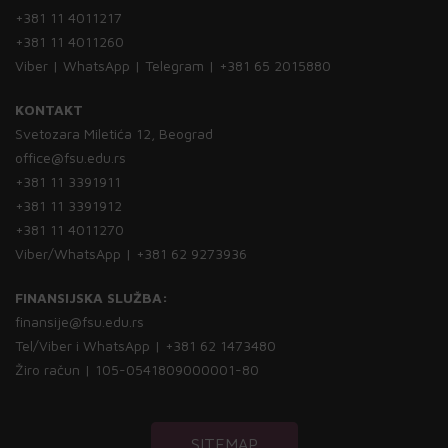
+381 11 4011217
+381 11 4011260
Viber | WhatsApp | Telegram | +381 65 2015880
KONTAKT
Svetozara Miletića 12, Beograd
office@fsu.edu.rs
+381 11 3391911
+381 11 3391912
+381 11 4011270
Viber/WhatsApp | +381 62 9273936
FINANSIJSKA SLUŽBA:
finansije@fsu.edu.rs
Tel/Viber i WhatsApp | +381 62 1473480
Žiro račun | 105-0541809000001-80
SITEMAP