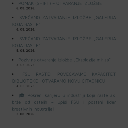
POMAK (SHIFT) – OTVARANJE IZLOŽBE
6. 08. 2026.
SVEČANO ZATVARANJE IZLOŽBE „GALERIJA
KOJA RASTE“
6. 08. 2026.
SVEČANO ZATVARANJE IZLOŽBE „GALERIJA
KOJA RASTE“
5. 08. 2026.
Poziv na otvaranje izložbe „Eksplozija mirisa”
4. 08. 2026.
FSU RASTE! POVEĆAVAMO KAPACITET
BIBLIOTEKE I OTVARAMO NOVU ČITAONICU!
4. 08. 2026.
🎓 Pokreni karijeru u industriji koja raste 3x
brže od ostalih – upiši FSU i postani lider
kreativnih industrija!
3. 08. 2026.