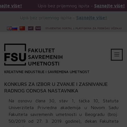
!
Upis bez prijemnog ispita -
Saznajte više!
Upi
Upis bez prijemnog ispita -
Saznajte više!
STUDENTSKI PORTAL
|
PLATFORMA ZA PODRŠKU UČENJU
KREATIVNE INDUSTRIJE I SAVREMENA UMETNOST
KONKURS ZA IZBOR U ZVANJE I ZASNIVANJE
RADNOG ODNOSA NASTAVNIKA
Na
osnovu
člana
30
,
stav
1
,
tačka
10
,
Statuta
Univerziteta
Privredna
akademija
u
Novom
Sadu
Fakulteta
savremenih
umetnosti
u
Beogradu
(
broj
:
50/2019
od
27.
3.
2019.
godine
)
,
dekan Fakulteta