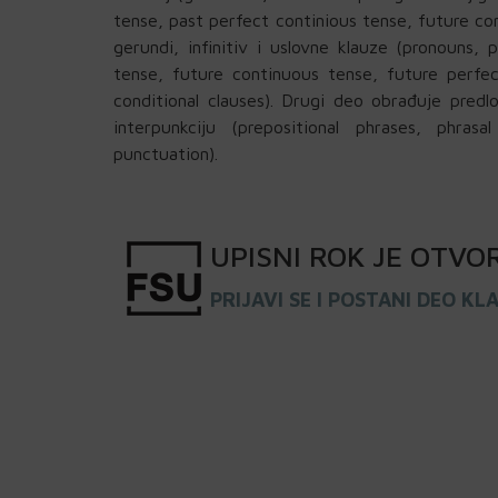
tense, past perfect continious tense, future co
gerundi, infinitiv i uslovne klauze (pronouns,
tense, future continuous tense, future perfec
conditional clauses). Drugi deo obrađuje predloš
interpunkciju (prepositional phrases, phras
punctuation).
UPISNI
ROK
JE OTVO
PRIJAVI SE I POSTANI DEO KL