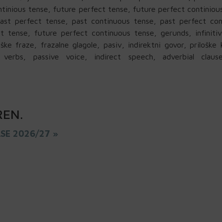
ntinious tense, future perfect tense, future perfect continiou
 past perfect tense, past continuous tense, past perfect co
t tense, future perfect continuous tense, gerunds, infiniti
ke fraze, frazalne glagole, pasiv, indirektni govor, priloške 
al verbs, passive voice, indirect speech, adverbial claus
REN
.
ASE 2026/27 »