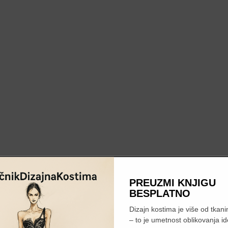
PREUZMI KNJIGU
BESPLATNO
Dizajn kostima je više od tkanin
– to je umetnost oblikovanja id