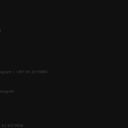
d
legram | +381 65 2015880
 Beograd
1 62 9273936