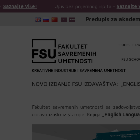
e!
Upis bez prijemnog ispita -
Saznajte više!
Up
Predupis za akadem
UPIS
P
FSU SCHO
KREATIVNE INDUSTRIJE I SAVREMENA UMETNOST
NOVO IZDANJE FSU IZDAVAŠTVA: „ENGLIS
Fakultet savremenih umetnosti sa zadovoljstv
upravo izašlo iz štampe. Knjiga
„English Languag