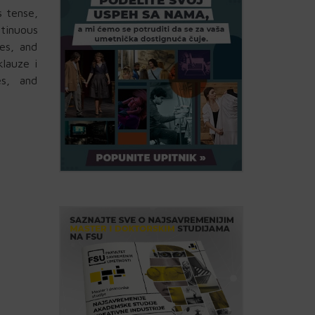
s tense,
ntinuous
ves, and
klauze i
es, and