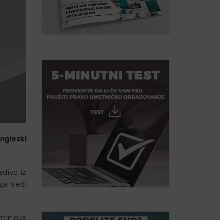
ngleski
adivo iz
ga sledi
ntinious