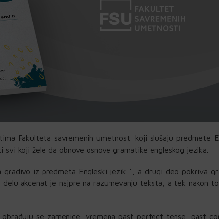
tima Fakulteta savremenih umetnosti koji slušaju predmete
E
i svi koji žele da obnove osnove gramatike engleskog jezika.
a gradivo iz predmeta Engleski jezik 1, a drugi deo pokriva gr
 delu akcenat je najpre na razumevanju teksta, a tek nakon to
e obrađuju se zamenice, vremena past perfect tense, past co