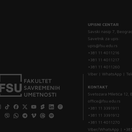
UPISNI CENTAR
Savski nasip 7, Beogra
Savetnik za upis:
upis@fsu.edu.rs
+381 11 4011216
+381 11 4011217
+381 11 4011260
Viber | WhatsApp | Te
KONTAKT
Svetozara Miletića 12,
office@fsu.edu.rs
+381 11 3391911
+381 11 3391912
+381 11 4011270
Viber/WhatsApp | +38