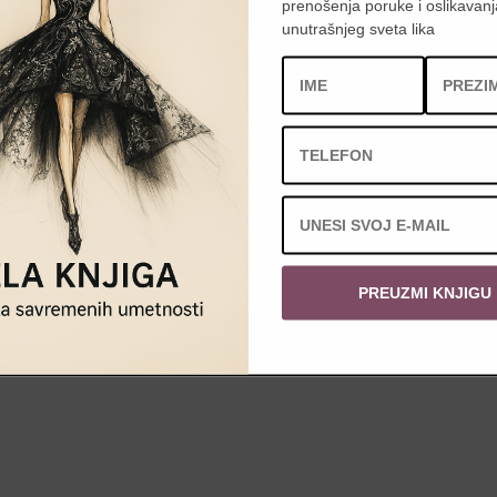
prenošenja poruke i oslikavanj
unutrašnjeg sveta lika
PREUZMI KNJIGU