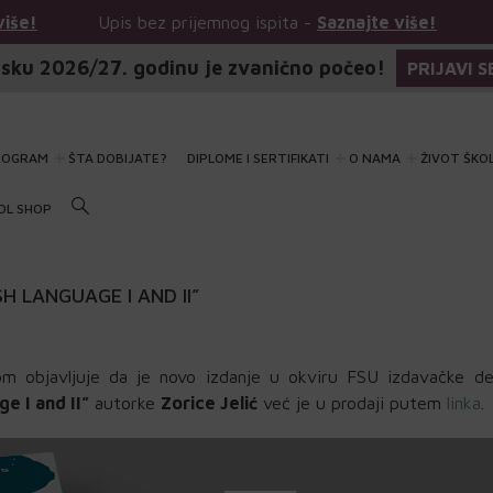
is bez prijemnog ispita -
Saznajte više!
Upis bez prije
sku 2026/27. godinu je zvanično počeo!
PRIJAVI S
ROGRAM
ŠTA DOBIJATE?
DIPLOME I SERTIFIKATI
O NAMA
ŽIVOT ŠKO
OL SHOP
H LANGUAGE I AND II”
om objavljuje da je novo izdanje u okviru FSU izdavačke del
e I and II”
autorke
Zorice Jelić
već je u prodaji putem
linka
.