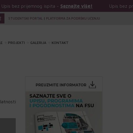
mnog ispita -
Saznajte više!
Upis bez prijemnog ispita
E
STUDENTSKI PORTAL
|
PLATFORMA ZA PODRŠKU UČENJU
LE
PROJEKTI
GALERIJA
KONTAKT
atnosti