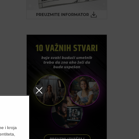
e i kroja
entiteta,