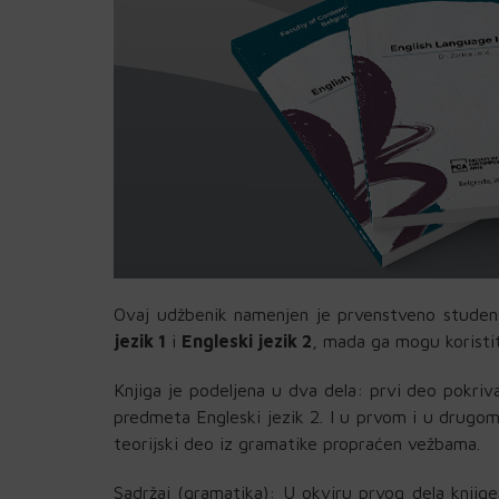
Ovaj udžbenik namenjen je prvenstveno studen
jezik 1
i
Engleski jezik 2
, mada ga mogu koristit
Knjiga je podeljena u dva dela: prvi deo pokriv
predmeta Engleski jezik 2. I u prvom i u drugom
teorijski deo iz gramatike propraćen vežbama.
Sadržaj (gramatika): U okviru prvog dela knjig