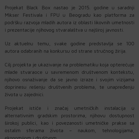
Projekat Black Box nastao je 2015. godine u saradnji
Mikser Festivala i FPU u Beogradu kao platforma za
podršku razvoja mladih autora iz oblasti likovnih umetnosti
i prezentacije njihovog stvaralaštva u najširoj javnosti.
Uz aktuelnu temu, svake godine predstavlja se 100
autora odabranih na konkursu od strane stručnog žirija.
Cilj projekta je ukazivanje na problematiku koja opterećuje
mlade stvaraoce u savremenom društvenom kontekstu,
njihovo osnaživanje da se javno izraze i svojim vizijama
doprinesu rešenju društvenih problema, te unapređenju
života u zajednici.
Projekat ističe i značaj umetničkih instalacija u
alternativnim gradskim prostorima, njihovu dostupnost
širokoj publici, kao i povezanosti umetničke prakse sa
ostalim sferama života – naukom, tehnologijama,
ekonomijom i društvom.