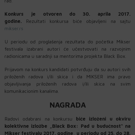
rad.
Konkurs je otvoren do 30. aprila 2017.
godine.
Rezultati konkursa biće objavljeni na sajtu
mikser.rs
U periodu od proglašenja rezultata do početka Mikser
festivala izabrani autori će učestvovati na razvojnim
radionicama u saradnji sa mentorima projekta Black Box.
Prijavom na konkurs kandidati potvrđuju da su autori svih
priloženih radova i/ili skica i da MIKSER ima pravo
objavljivanja priloženih radova i/ili skica na svim
komunikacionim kanalima.
NAGRADA
Radovi odabrani na konkursu
biće izloženi u okviru
kolektivne izložbe „Black Box: Pad u budućnost“ na
Mikser festivalu 2017. godine, u periodu od 25. do 28.