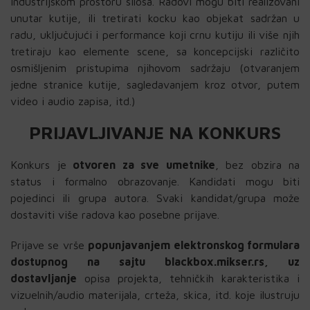
industrijskom prostoru silosa. Radovi mogu biti realizovani
unutar kutije, ili tretirati kocku kao objekat sadržan u
radu, uključujući i performance koji crnu kutiju ili više njih
tretiraju kao elemente scene, sa koncepcijski različito
osmišljenim pristupima njihovom sadržaju (otvaranjem
jedne stranice kutije, sagledavanjem kroz otvor, putem
video i audio zapisa, itd.)
PRIJAVLJIVANJE NA KONKURS
Konkurs je
otvoren za sve umetnike
, bez obzira na
status i formalno obrazovanje. Kandidati mogu biti
pojedinci ili grupa autora. Svaki kandidat/grupa može
dostaviti više radova kao posebne prijave.
Prijave se vrše
popunjavanjem elektronskog formulara
dostupnog na sajtu blackbox.mikser.rs, uz
dostavljanje
opisa projekta, tehničkih karakteristika i
vizuelnih/audio materijala, crteža, skica, itd. koje ilustruju