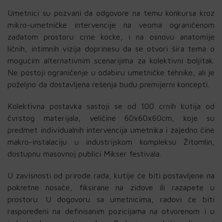
Umetnici su pozvani da odgovore na temu konkursa kroz
mikro-umetničke intervencije na veoma ograničenom
zadatom prostoru crne kocke, i na osnovu anatomije
ličnih, intimnih vizija doprinesu da se otvori šira tema o
mogućim alternativnim scenarijima za kolektivni boljitak.
Ne postoji ograničenje u odabiru umetničke tehnike, ali je
poželjno da dostavljena rešenja budu premijerni koncepti.
Kolektivna postavka sastoji se od 100 crnih kutija od
čvrstog materijala, veličine 60x60x60cm, koje su
predmet individualnih intervencija umetnika i zajedno čine
makro-instalaciju u industrijskom kompleksu Žitomlin,
dostupnu masovnoj publici Mikser festivala.
U zavisnosti od prirode rada, kutije će biti postavljene na
pokretne nosače, fiksirane na zidove ili razapete u
prostoru. U dogovoru sa umetnicima, radovi će biti
raspoređeni na definisanim pozicijama na otvorenom i u