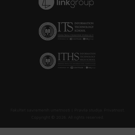
Fakultet savremenih umetnosti |
Pravila studija
.
Privatnost
.
Copyright ©
2026. All rights reserved.