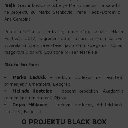
maja
. Glavni kustos izložbe je Marko Lađušić, a saradnici
na projektu su Marko Stanković, Irena Hadži-Đorđević i
Ana Čarapina.
Pored učešća u centralnoj umetničkoj izložbi Mikser
Festivala 2017, nagrađeni autori imaće priliku i da svoj
stvaralački opus predstave javnosti i kolegama, tokom
razgovora u okviru Edu zone Mikser festivala.
Stručni žiri čine:
Marko Lađušić
– redovni profesor na Fakultetu
primenjenih umetnosti, Beograd
Melinda Kostelac
– docent prodekan, Akademija
primenjenih umjetnosti, Rijeka
Dejan Miljković
– redovni profesor, Arhitektonski
fakultet, Beograd
O PROJEKTU BLACK BOX