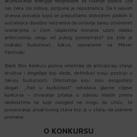
akumuliranje energije neophodne za rušenje zidova. Šta
nas čeka iza zidova, potpuna je nepoznanica. Da li sasvim
izvesna provalija kojoj se prepuštamo slobodnim padom ili
sutrašnjica dovoljno neizvesna da ostavlja šansu otvorenim
scenarijima u čijim raspletima moramo uzeti daleko
ambiciozniju ulogu od pukog posmatrača? Iza zida je
svakako budućnost, kakva, saznaćemo na Mikser
Festivalu.
Black Box Konkurs poziva umetnike da anticipiraju stanje
društva i događaje koji slede, definišući svoju poziciju u
takvoj budućnosti. Dihotomija koju nosi ovogodišnji
slogan: „Pad u budućnost“ odražava glavne ciljeve
konkursa – otvaranje pitanja o odnosu mladih prema
okolnostima na koje naizgled ne mogu da utiču, te
provociranje proaktivnog stava koji je u stanju da pokrene
promene.
O KONKURSU