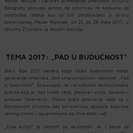
Mikser festival i Fakultet primenjenih umetnosti (FPU) u
Beogradu pozivaju autore da učestvuju na konkursu za
umetničke radove koji će biti predstavljeni u okviru
predstojećeg Mikser festivala, od 25. do 28. maja 2017, u
silosima Žitomlina na donjem Dorćolu.
TEMA 2017: „PAD U BUDUĆNOST“
Black Box 2017 sondira vizije bliske budućnosti mlade
generacije umetnika, pod simptomatičnim naslovom „Pad
u budućnost“. Stasavajući na razvalinama institucionalne
kulture koja je, bez svežih ideja, planova i vizije, zaronila u
potpunu hibernaciju, čitava jedna generacija našla se u
bezizlaznom prostoru bez perspektiva, opasana zidovima
nemogućnosti i ograničenjima za stvaralački rad.
„Crna kutija“ je sinonim za skučenost, ali i šansa za