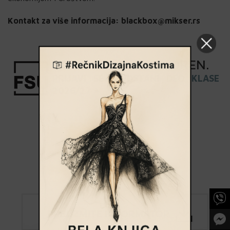
Kontakt za više informacija: blackbox@mikser.rs
UPISNI
ROK
JE OTVOREN
.
PRIJAVI SE I POSTANI DEO KLASE
2026/27 »