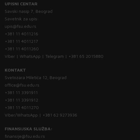
UPISNI CENTAR
Savski nasip 7, Beograd
Savetnik za upis:
upis@fsu.edu.rs
+381 11 4011216
+381 11 4011217
+381 11 4011260
Viber | WhatsApp | Telegram | +381 65 2015880
KONTAKT
Svetozara Miletića 12, Beograd
office@fsu.edu.rs
+381 11 3391911
+381 11 3391912
+381 11 4011270
Viber/WhatsApp | +381 62 9273936
FINANSIJSKA SLUŽBA:
finansije@fsu.edu.rs