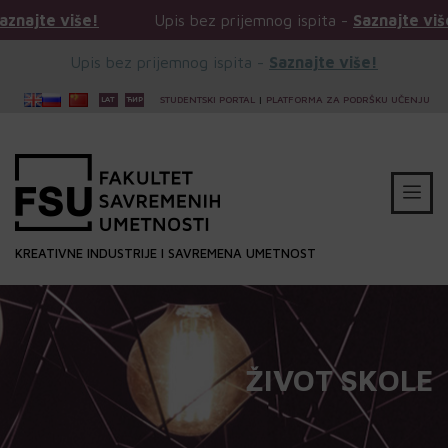
Upis bez prijemnog ispita -
Saznajte više!
Upis 
Upis bez prijemnog ispita -
Saznajte više!
STUDENTSKI PORTAL
|
PLATFORMA ZA PODRŠKU UČENJU
KREATIVNE INDUSTRIJE I SAVREMENA UMETNOST
ŽIVOT SKOLE