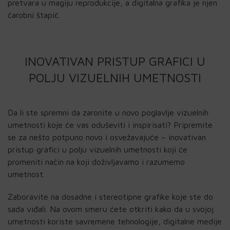
pretvara u magiju reprodukcije, a digitalna grafika je njen
čarobni štapić.
INOVATIVAN PRISTUP GRAFICI U
POLJU VIZUELNIH UMETNOSTI
Da li ste spremni da zaronite u novo poglavlje vizuelnih
umetnosti koje će vas oduševiti i inspirisati? Pripremite
se za nešto potpuno novo i osvežavajuće – inovativan
pristup grafici u polju vizuelnih umetnosti koji će
promeniti način na koji doživljavamo i razumemo
umetnost.
Zaboravite na dosadne i stereotipne grafike koje ste do
sada viđali. Na ovom smeru ćete otkriti kako da u svojoj
umetnosti koriste savremene tehnologije, digitalne medije