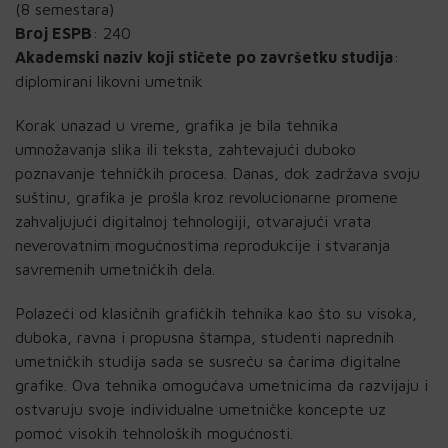
(8 semestara)
Broj ESPB
: 240
Akademski naziv koji stičete po završetku studija
:
diplomirani likovni umetnik
Korak unazad u vreme, grafika je bila tehnika
umnožavanja slika ili teksta, zahtevajući duboko
poznavanje tehničkih procesa. Danas, dok zadržava svoju
suštinu, grafika je prošla kroz revolucionarne promene
zahvaljujući digitalnoj tehnologiji, otvarajući vrata
neverovatnim mogućnostima reprodukcije i stvaranja
savremenih umetničkih dela.
Polazeći od klasičnih grafičkih tehnika kao što su visoka,
duboka, ravna i propusna štampa, studenti naprednih
umetničkih studija sada se susreću sa čarima digitalne
grafike. Ova tehnika omogućava umetnicima da razvijaju i
ostvaruju svoje individualne umetničke koncepte uz
pomoć visokih tehnoloških mogućnosti.