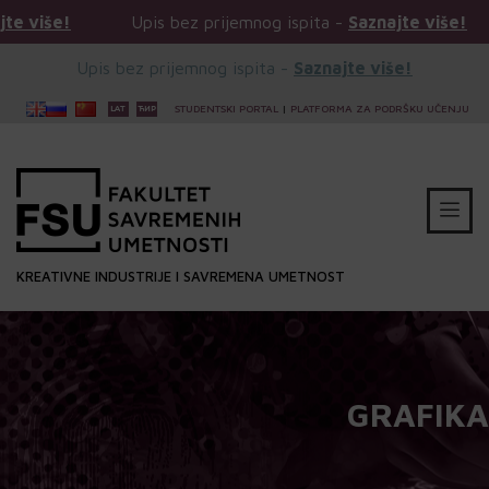
Upis bez prijemnog ispita -
Saznajte više!
Upis bez pr
Upis bez prijemnog ispita -
Saznajte više!
STUDENTSKI PORTAL
|
PLATFORMA ZA PODRŠKU UČENJU
KREATIVNE INDUSTRIJE I SAVREMENA UMETNOST
GRAFIKA