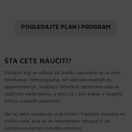
POGLEDAJTE PLAN I PROGRAM
ŠTA ĆETE NAUČITI?
Studenti koji se odluče za Grafiku upoznaće se sa svim
tehnikama i tehnologijama, od najtradicionalnijih do
najsavremenijih, ovladaće tehničkim zahtevima rada sa
različitim materijalima, a steći će i šire znanje o bogatoj
istoriji vizuelnih umetnosti.
Na taj način ovladavaju praktičnim i traženim znanjima na
tržištu rada, koja će im istovremeno omogućiti da
postanu savremeni vizuelni umetnici.