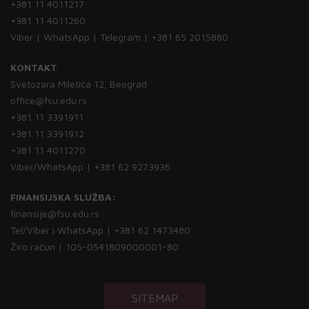
+381 11 4011217
+381 11 4011260
Viber | WhatsApp | Telegram | +381 65 2015880
KONTAKT
Svetozara Miletića 12, Beograd
office@fsu.edu.rs
+381 11 3391911
+381 11 3391912
+381 11 4011270
Viber/WhatsApp | +381 62 9273936
FINANSIJSKA SLUŽBA:
finansije@fsu.edu.rs
Tel/Viber i WhatsApp | +381 62 1473480
Žiro račun | 105-0541809000001-80
SITEMAP