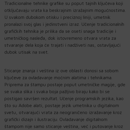
Tradicionalne tehnike grafike su poput tajnih ključeva koji
otključavaju vrata ka beskrajnim izražajnim mogućnostima.
U svakom dubokom otisku i preciznoj liniji, umetnik
pronalazi svoj glas i jedinstveni izraz. Učenje tradicionalnih
grafičkih tehnika je prilika da se oseti snaga tradicije i
umetničkog nasleđa, dok istovremeno otvara vrata za
stvaranje dela koja će trajati i nadživeti nas, ostavljajući
dubok utisak na svet.
Sticanje znanja i veština iz ove oblasti donosi sa sobom
ključeve za ovladavanje moćnim alatima i tehnikama.
Priprema za štampu postaje poput umetničke magije, gde
se svaka slika i svaka boja pažljivo biraju kako bi se
postigao savršen rezultat. Učenje programskih jezika, kao
što su Adobe alati, postaje jezik umetnika u digitalnom
svetu, otvarajući vrata za neograničeno izražavanje kroz
grafički dizajn i ilustraciju. Ovladavanje digitalnom
štampom nije samo sticanje veština, već i putovanje kroz