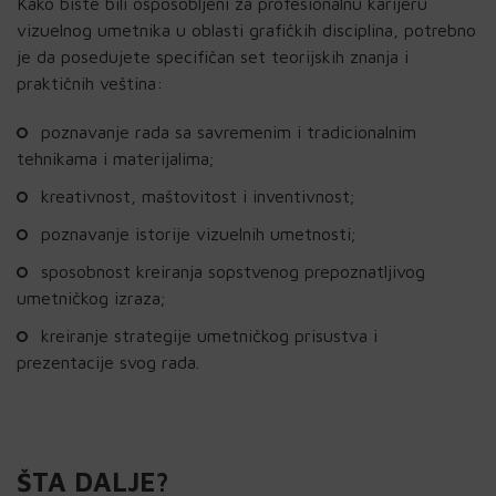
Kako biste bili osposobljeni za profesionalnu karijeru
vizuelnog umetnika u oblasti grafičkih disciplina, potrebno
je da posedujete specifičan set teorijskih znanja i
praktičnih veština:
poznavanje rada sa savremenim i tradicionalnim
tehnikama i materijalima;
kreativnost, maštovitost i inventivnost;
poznavanje istorije vizuelnih umetnosti;
sposobnost kreiranja sopstvenog prepoznatljivog
umetničkog izraza;
kreiranje strategije umetničkog prisustva i
prezentacije svog rada.
ŠTA DALJE?