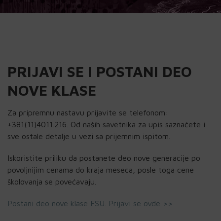
PRIJAVI SE I POSTANI DEO
NOVE KLASE
Za pripremnu nastavu prijavite se telefonom:
+381(11)4011.216. Od naših savetnika za upis saznaćete i
sve ostale detalje u vezi sa prijemnim ispitom.
Iskoristite priliku da postanete deo nove generacije po
povoljnijim cenama do kraja meseca, posle toga cene
školovanja se povećavaju.
Postani deo nove klase FSU. Prijavi se ovde >>