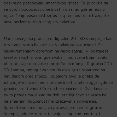
beskrajne potencijale umetničkog izraza. To je prilika da
se stvori budućnost umetnosti i dizajna, gde je jedino
ograničenje vaša maštovitost i spremnost da istražujete
nove horizonte digitalnog stvaralaštva.
Upoznavanje sa procesom digitalne 2D i 3D štampe je kao
otvaranje vrata ka svetu stvaralaštva budućnosti. Sa
najsavremenijom opremom na raspolaganju, vi postajete
kreator svojih snova, gde svaka linija, svaka boja i svaki
oblik postaju deo vaše umetničke simfonije. Digitalna 2D i
3D štampa, omogućva vam da oblikujete stvarnost sa
neviđenom preciznošću i dubinom. Ovo je prilika da
istražujete nove dimenzije umetnosti i tehnologije, gde se
granice kreativnosti šire do beskonačnosti. Ovladavanje
ovim procesima je kao da dobijate ključeve za vrata ka
neizmernim mogućnostima izražavanja i stvaranja.
Spremite se za uzbudljivo putovanje u svet digitalne
štampe, gde ćete otkriti svoju snagu kao umetnik i