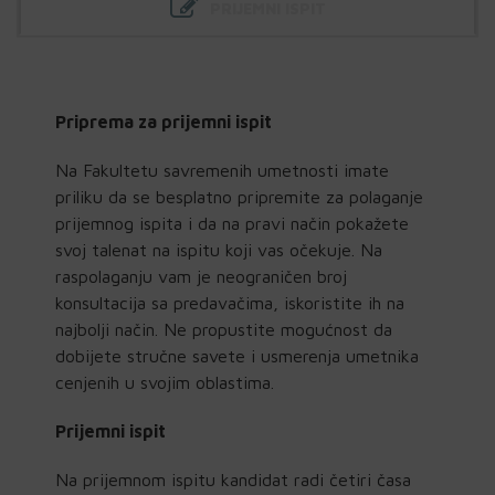
PRIJEMNI ISPIT
Priprema za prijemni ispit
Na Fakultetu savremenih umetnosti imate
priliku da se besplatno pripremite za polaganje
prijemnog ispita i da na pravi način pokažete
svoj talenat na ispitu koji vas očekuje. Na
raspolaganju vam je neograničen broj
konsultacija sa predavačima, iskoristite ih na
najbolji način. Ne propustite mogućnost da
dobijete stručne savete i usmerenja umetnika
cenjenih u svojim oblastima.
Prijemni ispit
Na prijemnom ispitu kandidat radi četiri časa