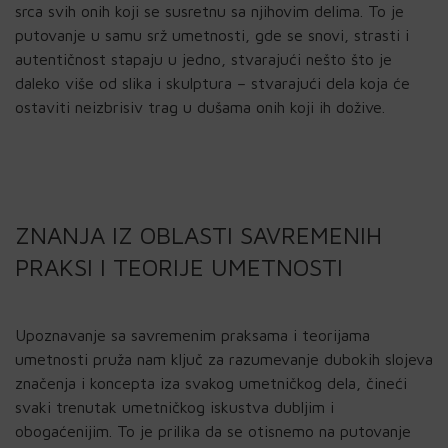
srca svih onih koji se susretnu sa njihovim delima. To je
putovanje u samu srž umetnosti, gde se snovi, strasti i
autentičnost stapaju u jedno, stvarajući nešto što je
daleko više od slika i skulptura – stvarajući dela koja će
ostaviti neizbrisiv trag u dušama onih koji ih dožive.
ZNANJA IZ OBLASTI SAVREMENIH
PRAKSI I TEORIJE UMETNOSTI
Upoznavanje sa savremenim praksama i teorijama
umetnosti pruža nam ključ za razumevanje dubokih slojeva
značenja i koncepta iza svakog umetničkog dela, čineći
svaki trenutak umetničkog iskustva dubljim i
obogaćenijim. To je prilika da se otisnemo na putovanje