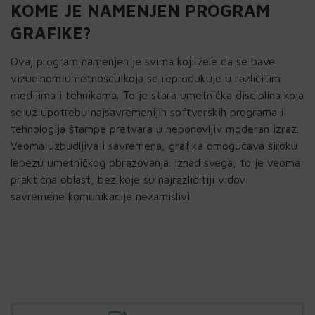
KOME JE NAMENJEN PROGRAM
GRAFIKE?
Ovaj program namenjen je svima koji žele da se bave
vizuelnom umetnošću koja se reprodukuje u različitim
medijima i tehnikama. To je stara umetnička disciplina koja
se uz upotrebu najsavremenijih softverskih programa i
tehnologija štampe pretvara u neponovljiv moderan izraz.
Veoma uzbudljiva i savremena, grafika omogućava široku
lepezu umetničkog obrazovanja. Iznad svega, to je veoma
praktična oblast, bez koje su najrazličitiji vidovi
savremene komunikacije nezamislivi.