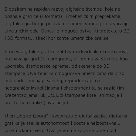
S obzirom na rapidan razvoj digitalne štampe, koja ne
poznaje granice u formatu ili mehaničkim preprekama,
digitalna grafika je postala nezamenjiv medij za stvaranje
umetničkih dela. Danas je moguće ostvariti projekte u 2D
i 3D formatu, šireći horizonte umetničke prakse.
Proces digitalne grafike zahteva individualnu kreativnost,
poznavanje grafičkih programa, pripremu za štampu, kao i
upotrebu štamparske opreme, od skenera do 3D
štampača. Ova tehnika omogućava umetnicima da brzo
prilagode i menjaju sadržaj, reproduciraju ga u
neograničenim količinama i eksperimentišu sa različitim
prezentacijama, uključujući štampane liste, animacije i
prostorne grafike (instalacije).
U eri „logike izbora“ i sveprisutne digitalizacije, digitalna
grafika je stekla autonomnost i postala neizostavna u
umetničkom svetu. Ovo je vreme kada se umetnost