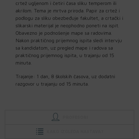
crtež ugljenom i četiri časa sliku temperom ili
akrilom. Tema je mrtva priroda. Papir za crtež i
podlogu za sliku obezbeđuje fakultet, a crtački i
slikarski materijal je neophodno poneti na ispit.
Obavezno je podnošenje mape sa radovima.
Nakon praktičnog prijemnog ispita sledi intervju
sa kandidatom, uz pregled mape i radova sa
praktičnog prijemnog ispita, u trajanju od 15
minuta.
Trajanje: 1 dan, 8 školskih časova, uz dodatni
razgovor u trajanju od 15 minuta.
PROFESORI
KAKO IZGLEDA NASTAVA?