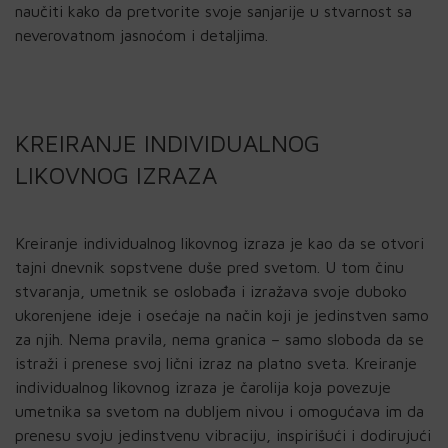
naučiti kako da pretvorite svoje sanjarije u stvarnost sa
neverovatnom jasnoćom i detaljima.
KREIRANJE INDIVIDUALNOG
LIKOVNOG IZRAZA
Kreiranje individualnog likovnog izraza je kao da se otvori
tajni dnevnik sopstvene duše pred svetom. U tom činu
stvaranja, umetnik se oslobađa i izražava svoje duboko
ukorenjene ideje i osećaje na način koji je jedinstven samo
za njih. Nema pravila, nema granica – samo sloboda da se
istraži i prenese svoj lični izraz na platno sveta. Kreiranje
individualnog likovnog izraza je čarolija koja povezuje
umetnika sa svetom na dubljem nivou i omogućava im da
prenesu svoju jedinstvenu vibraciju, inspirišući i dodirujući