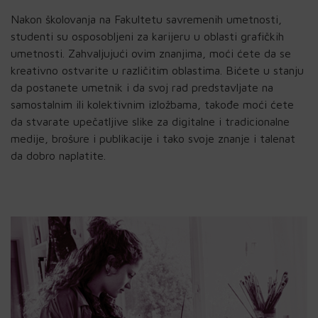
Nakon školovanja na Fakultetu savremenih umetnosti,
studenti su osposobljeni za karijeru u oblasti grafičkih
umetnosti. Zahvaljujući ovim znanjima, moći ćete da se
kreativno ostvarite u različitim oblastima. Bićete u stanju
da postanete umetnik i da svoj rad predstavljate na
samostalnim ili kolektivnim izložbama, takođe moći ćete
da stvarate upečatljive slike za digitalne i tradicionalne
medije, brošure i publikacije i tako svoje znanje i talenat
da dobro naplatite.