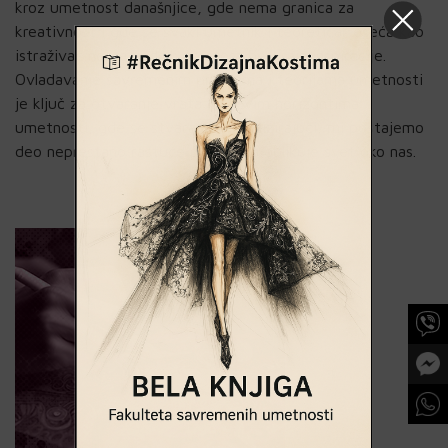
kroz umetnost današnjice, gde nema granica za
kreativnost i gde se svaki umetnik i teoretičar oseća kao
istraživač nepreglednih prostora beskraja inspiracije.
Ovladavanje savremenim praksama i teorijama umetnosti
je ključ za otvaranje vrata ka novim horizontima
umetnosti, gde se stvarajući i analizirajući, mi postajemo
deo neprestano rastuće priče koja oblikuje svet oko nas.