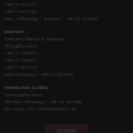
+381 11 4011217
+381 11 4011260
Viber | WhatsApp | Telegram | +381 65 2015880
KONTAKT
Svetozara Miletića 12, Beograd
office@fsu.edu.rs
+381 11 3391911
+381 11 3391912
+381 11 4011270
Viber/WhatsApp | +381 62 9273936
FINANSIJSKA SLUŽBA:
finansije@fsu.edu.rs
Tel/Viber i WhatsApp | +381 62 1473480
Žiro račun | 105-0541809000001-80
SITEMAP