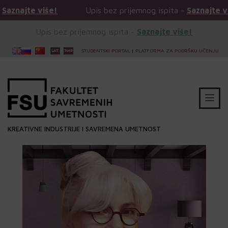
iše!
Upis bez prijemnog ispita -
Saznajte više!
Upis bez prijemnog ispita -
Saznajte više!
STUDENTSKI PORTAL
|
PLATFORMA ZA PODRŠKU UČENJU
KREATIVNE INDUSTRIJE I SAVREMENA UMETNOST